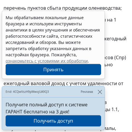
перечень пунктов сбыта продукции оленеводства;
Мы обрабатываем локальные данные
средние материально-технические затраты на 1
браузера и используем инструменты
гектар пастбищ, руб/га;
аналитики в целях улучшения и обеспечения
работоспособности сайта, статистических
средняя стоимость продукции и средний ежегодный
исследований и обзоров. Вы можете
валовой доход на 1 гектар пастбищ, руб/га;
запретить обработку указанных данных в
настройках браузера. Пожалуйста,
стоимость продукции биологических ресурсов (Спр)
ознакомьтесь с условиями их обработки
.
и ежегодный валовой доход (Вд) относительно
Принять
средних показателей;
ежегодный валовой доход с учетом удаленности от
пункта реализации (Вд р), руб/га.
Erid: 4CQwVszH9pWwojUA9Q3
Реклама
Нормативные показатели представляются в
Получите полный доступ к системе
табличной форме (Приложение № 1, таблицы 1.1,
ГАРАНТ бесплатно на 3 дня!
1.2).
Получить доступ
Результат: нормативно-справочные материалы,