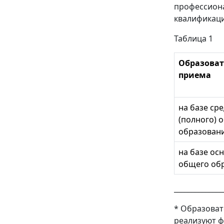
профессиона
квалификаци
Таблица 1
Образоват
приема
на базе ср
(полного) 
образован
на базе ос
общего об
______________
* Образоват
реализуют ф