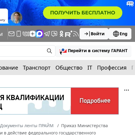
м
Войти
Eng
Перейти в систему ГАРАНТ
ование
Транспорт
Общество
IT
Профессия
П
Документы ленты ПРАЙМ
Приказ Министерства
ии в действие федерального государственного