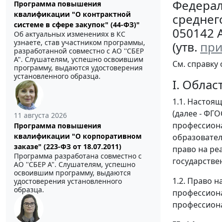
Федерал
Программа повышения
квалификации "О контрактной
среднег
системе в сфере закупок" (44-ФЗ)"
050142 
Об актуальных изменениях в КС
узнаете, став участником программы,
(утв.
при
разработанной совместно с АО ''СБЕР
А". Слушателям, успешно освоившим
См. справку
программу, выдаются удостоверения
установленного образца.
I. Обла
1.1. Настоя
(далее - ФГ
11 августа 2026
профессиона
Программа повышения
квалификации "О корпоративном
образовате
заказе" (223-ФЗ от 18.07.2011)
право на р
Программа разработана совместно с
государстве
АО ''СБЕР А". Слушателям, успешно
освоившим программу, выдаются
1.2. Право 
удостоверения установленного
образца.
профессион
профессиона