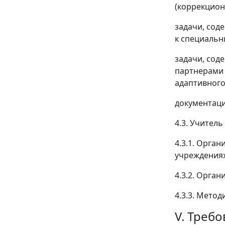
(коррекцион
задачи, сод
к специальн
задачи, сод
партнерами 
адаптивного
документаци
4.3. Учител
4.3.1. Орга
учреждениях
4.3.2. Орга
4.3.3. Мето
V. Треб