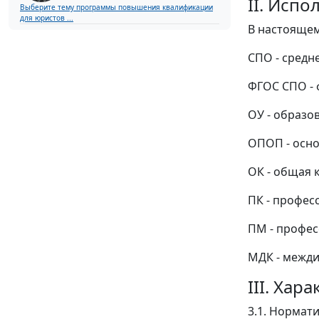
II. Исп
Выберите тему программы повышения квалификации
для юристов ...
В настоящем
СПО - средн
ФГОС СПО - 
ОУ - образо
ОПОП - осно
ОК - общая 
ПК - профес
ПМ - профес
МДК - межди
III. Ха
3.1. Нормат