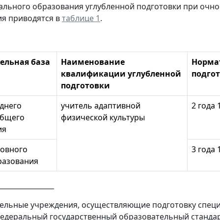
льного образования углубленной подготовки при очно
я приводятся в
таблице 1
.
ельная база
Наименование
Норма
квалификации углубленной
подгот
подготовки
еднего
учитель адаптивной
2 года 
общего
физической культуры
ия
новного
3 года 
разования
________________
ельные учреждения, осуществляющие подготовку специ
едеральный государственный образовательный стандарт