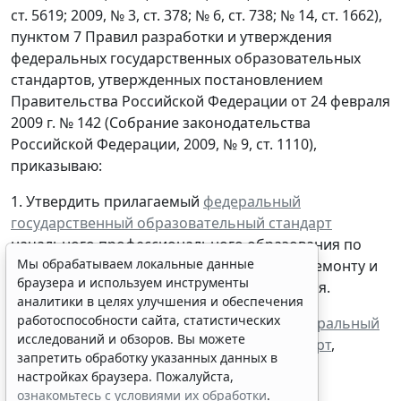
ст. 5619; 2009, № 3, ст. 378; № 6, ст. 738; № 14, ст. 1662),
пунктом 7 Правил разработки и утверждения
федеральных государственных образовательных
стандартов, утвержденных постановлением
Правительства Российской Федерации от 24 февраля
2009 г. № 142 (Собрание законодательства
Российской Федерации, 2009, № 9, ст. 1110),
приказываю:
Мы обрабатываем локальные данные
1. Утвердить прилагаемый
федеральный
браузера и используем инструменты
государственный образовательный стандарт
аналитики в целях улучшения и обеспечения
начального профессионального образования по
работоспособности сайта, статистических
исследований и обзоров. Вы можете
профессии 201014.02 Электромеханик по ремонту и
запретить обработку указанных данных в
обслуживанию медицинского оборудования.
настройках браузера. Пожалуйста,
ознакомьтесь с условиями их обработки
.
2. Ввести в действие с 1 января 2010 г.
федеральный
государственный образовательный стандарт
,
Принять
утвержденный настоящим приказом.