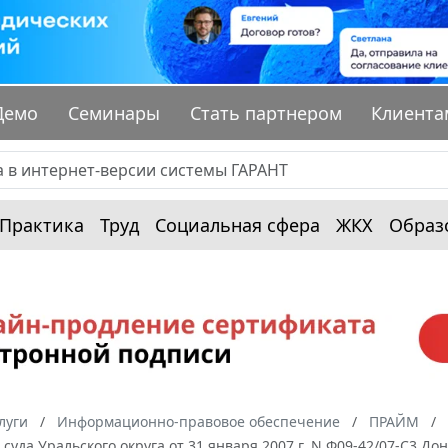
Демо
Семинары
Стать партнером
Клиента
Практика
Труд
Социальная сфера
ЖКХ
Образ
луги
Информационно-правовое обеспечение
ПРАЙМ
суда Уральского округа от 31 января 2007 г. N Ф09-42/07-С3 Д