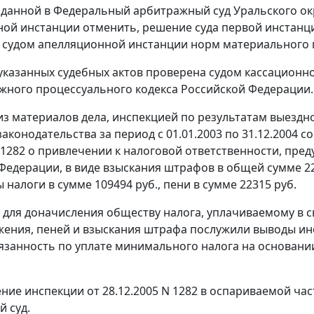
оданной в Федеральный арбитражный суд Уральского ок
ой инстанции отменить, решение суда первой инстанци
судом апелляционной инстанции норм материального 
указанных судебных актов проверена судом кассационн
ного процессуального кодекса Российской Федерации.
 из материалов дела, инспекцией по результатам выезд
аконодательства за период с 01.01.2003 по 31.12.2004 с
N 1282 о привлечении к налоговой ответственности, пр
Федерации, в виде взыскания штрафов в общей сумме 2
налоги в сумме 109494 руб., пени в сумме 22315 руб.
для доначисления обществу налога, уплачиваемому в 
ения, пеней и взыскания штрафа послужили выводы инс
язанность по уплате минимального налога на основан
ние инспекции от 28.12.2005 N 1282 в оспариваемой ча
 суд.