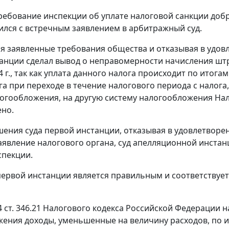
ребование инспекции об уплате налоговой санкции до
ился с встречным заявлением в арбитражный суд.
я заявленные требования общества и отказывая в удовл
анции сделал вывод о неправомерности начисления штр
 г., так как уплата данного налога происходит по итога
га при переходе в течение налогового периода с налог
огообложения, на другую систему налогообложения
Нал
но.
ения суда первой инстанции, отказывая в удовлетворе
аявление налогового органа, суд апелляционной инста
спекции.
первой инстанции является правильным и соответству
4 ст. 346.21
Налогового кодекса Российской Федерации н
ения доходы, уменьшенные на величину расходов, по и