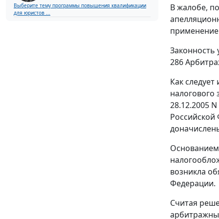
Выберите тему программы повышения квалификации
В жалобе, п
для юристов ...
апелляционн
применение 
Законность 
286
Арбитраж
Как следует
налогового з
28.12.2005 
Российской 
доначислены 
Основанием 
налогооблож
возникла об
Федерации.
Считая реше
арбитражный