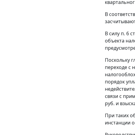
квартальног
В соответст
засчитывают
В силу
п. 6 с
объекта нал
предусмотр
Поскольку
г
переходе с 
налогооблож
порядок упл
недействите
связи с при
руб. и взыск
При таких о
инстанции о
Руководств