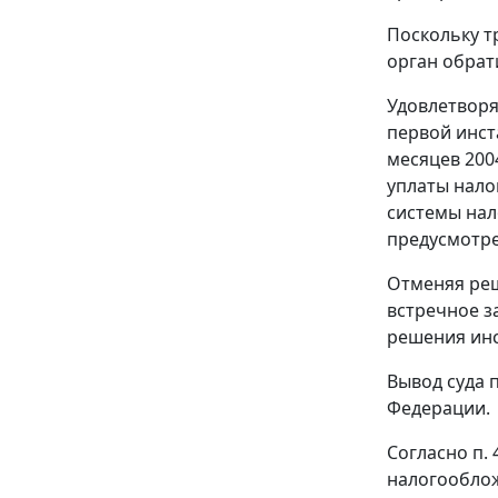
Поскольку т
орган обрат
Удовлетворя
первой инст
месяцев 2004
уплаты нало
системы нал
предусмотре
Отменяя реш
встречное з
решения ин
Вывод суда 
Федерации.
Согласно
п. 
налогооблож