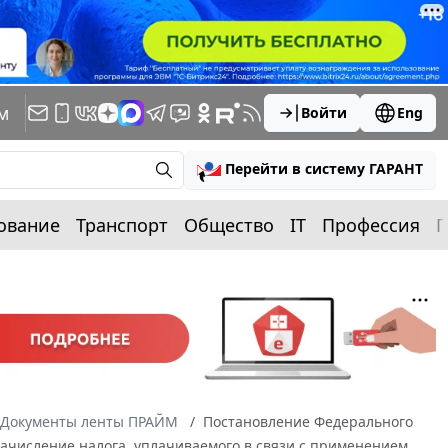
м
Войти
Eng
Перейти в систему ГАРАНТ
ование
Транспорт
Общество
IT
Профессия
П
Документы ленты ПРАЙМ
Постановление Федерального
оначисление налога, уплачиваемого в связи с применением