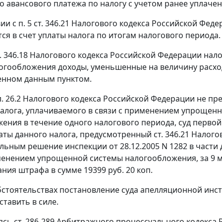
о авансового платежа по налогу с учетом ранее уплаче
вии с
п. 5 ст. 346.21
Налогового кодекса Российской Феде
ся в счет уплаты налога по итогам налогового периода.
т. 346.18
Налогового кодекса Российской Федерации нало
огообложения доходы, уменьшенные на величину расход
енном данным пунктом.
л. 26.2
Налогового кодекса Российской Федерации не пр
налога, уплачиваемого в связи с применением упрощен
ения в течение одного налогового периода, суд перв
аты данного налога, предусмотренный
ст. 346.21
Налогов
льным решение инспекции от 28.12.2005 N 1282 в части
менением упрощенной системы налогообложения, за 9 мес
ания штрафа в сумме 19399 руб. 20 коп.
бстоятельствах постановление суда апелляционной инст
ставить в силе.
уясь
ст. 286-289
Арбитражного процессуального кодекса Р