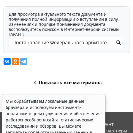
Для просмотра актуального текста документа и
получения полной информации о вступлении в силу,
изменениях и порядке применения документа,
воспользуйтесь поиском в Интернет-версии системы
ГАРАНТ:
Показать все материалы
Мы обрабатываем локальные данные
браузера и используем инструменты
аналитики в целях улучшения и обеспечения
работоспособности сайта, статистических
© ООО "НПП "ГАРАНТ-СЕРВИС", 2026. Система ГАРАНТ
исследований и обзоров. Вы можете
выпускается с 1990 года. Компания "Гарант" и ее партнеры
запретить обработку указанных данных в