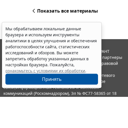
Показать все материалы
Мы обрабатываем локальные данные
браузера и используем инструменты
аналитики в целях улучшения и обеспечения
работоспособности сайта, статистических
© ООО "НПП "ГАРАНТ-СЕРВИС", 2026. Система ГАРАНТ
исследований и обзоров. Вы можете
выпускается с 1990 года. Компания "Гарант" и ее партнеры
запретить обработку указанных данных в
являются участниками Российской ассоциации правовой
настройках браузера. Пожалуйста,
информации ГАРАНТ.
ознакомьтесь с условиями их обработки
.
Портал ГАРАНТ.РУ зарегистрирован в качестве сетевого
Принять
издания Федеральной службой по надзору в сфере
связи,информационных технологий и массовых
коммуникаций (Роскомнадзором), Эл № ФС77-58365 от 18
июня 2014 года.
16+
Контакты
8-800-200-88-88