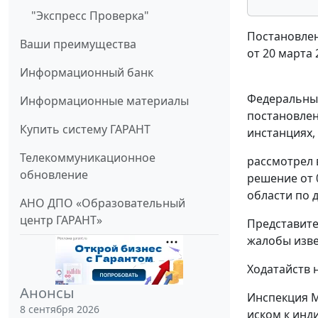
"Экспресс Проверка"
Постановлен
Ваши преимущества
от 20 марта 
Информационный банк
Федеральный
Информационные материалы
постановлен
Купить систему ГАРАНТ
инстанциях,
Телекоммуникационное
рассмотрел 
обновление
решение от 
области по д
АНО ДПО «Образовательный
центр ГАРАНТ»
Представите
жалобы изв
Ходатайств 
Анонсы
Инспекция М
8 сентября 2026
иском к инд