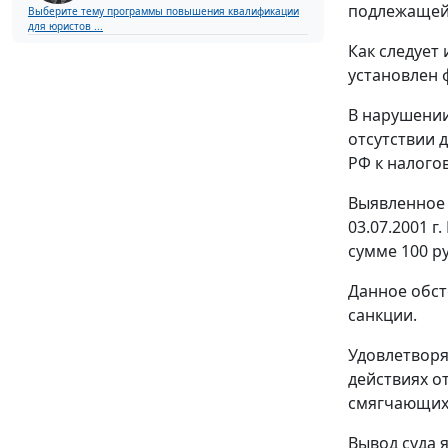
подлежащей
Выберите тему программы повышения квалификации
для юристов ...
Как следует
установлен 
В нарушении 
отсутствии 
РФ к налого
Выявленное 
03.07.2001 
сумме 100 ру
Данное обст
санкции.
Удовлетворя
действиях о
смягчающих 
Вывод суда 