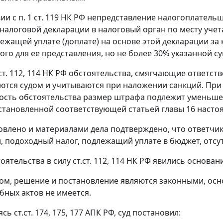
вии с
п. 1 ст. 119
НК РФ непредставление налогоплательщи
 налоговой декларации в налоговый орган по месту уче
лежащей уплате (доплате) на основе этой декларации за
ого для ее представления, но не более 30% указанной су
ст. 112
,
114
НК РФ обстоятельства, смягчающие ответств
ются судом и учитываются при наложении санкций. При
ость обстоятельства размер штрафа подлежит уменьшен
становленной соответствующей статьей
главы 16
настоя
овлено и материалами дела подтверждено, что ответчик
, подоходный налог, подлежащий уплате в бюджет, отсут
оятельства в силу
ст.ст. 112
,
114
НК РФ явились основани
ом, решение и постановление являются законными, осн
бных актов не имеется.
уясь
ст.ст. 174
,
175
,
177
АПК РФ, суд постановил: