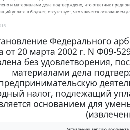
влено и материалами дела подтверждено, что ответчик предпр
ащий уплате в бюджет, отсутствует, что является основанием
016
тановление Федерального арб
а от 20 марта 2002 г. N Ф09-5
влена без удовлетворения, пос
материалами дела подтвер
предпринимательскую деятель
дный налог, подлежащий уплат
вляется основанием для уме
(извлечен
Актуальную версию документа