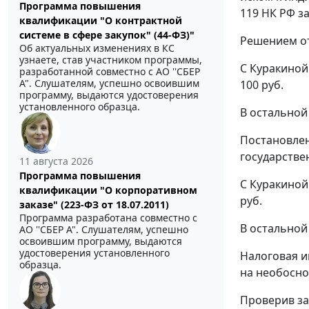
Программа повышения
119
НК РФ за
квалификации "О контрактной
системе в сфере закупок" (44-ФЗ)"
Решением от
Об актуальных изменениях в КС
узнаете, став участником программы,
С Куракиной
разработанной совместно с АО ''СБЕР
А". Слушателям, успешно освоившим
100 руб.
программу, выдаются удостоверения
установленного образца.
В остальной 
Постановлен
государстве
11 августа 2026
Программа повышения
С Куракиной
квалификации "О корпоративном
руб.
заказе" (223-ФЗ от 18.07.2011)
Программа разработана совместно с
В остальной 
АО ''СБЕР А". Слушателям, успешно
освоившим программу, выдаются
удостоверения установленного
Налоговая и
образца.
на необосно
Проверив за