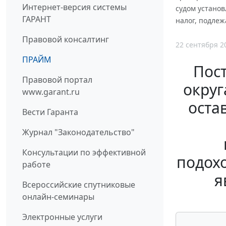
Интернет-версия системы
судом устано
ГАРАНТ
налог, подлеж
Правовой консалтинг
22 сентября 2
ПРАЙМ
Пос
Правовой портал
округ
www.garant.ru
оста
Вести Гаранта
Журнал "Законодательство"
Консультации по эффективной
подохо
работе
я
Всероссийские спутниковые
онлайн-семинары
Электронные услуги