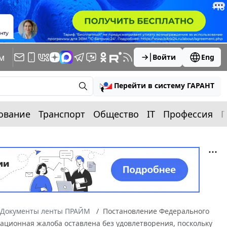
м
Войти
Eng
Перейти в систему ГАРАНТ
ование
Транспорт
Общество
IT
Профессия
П
Документы ленты ПРАЙМ
Постановление Федерального
ссационная жалоба оставлена без удовлетворения, поскольку