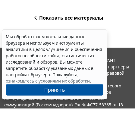
Показать все материалы
Мы обрабатываем локальные данные
браузера и используем инструменты
аналитики в целях улучшения и обеспечения
работоспособности сайта, статистических
© ООО "НПП "ГАРАНТ-СЕРВИС", 2026. Система ГАРАНТ
исследований и обзоров. Вы можете
выпускается с 1990 года. Компания "Гарант" и ее партнеры
запретить обработку указанных данных в
являются участниками Российской ассоциации правовой
настройках браузера. Пожалуйста,
информации ГАРАНТ.
ознакомьтесь с условиями их обработки
.
Портал ГАРАНТ.РУ зарегистрирован в качестве сетевого
Принять
издания Федеральной службой по надзору в сфере
связи,информационных технологий и массовых
коммуникаций (Роскомнадзором), Эл № ФС77-58365 от 18
июня 2014 года.
16+
Контакты
8-800-200-88-88