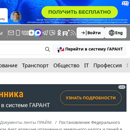
м
Войти
Eng
Перейти в систему ГАРАНТ
ование
Транспорт
Общество
IT
Профессия
П
Документы ленты ПРАЙМ
Постановление Федерального
к как факт излишне уплаченных земельного налога и пеней в