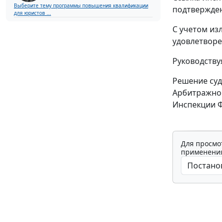
Выберите тему программы повышения квалификации
подтвержден
для юристов ...
С учетом из
удовлетворе
Руководств
Решение суд
Арбитражног
Инспекции Ф
Для просмо
применения