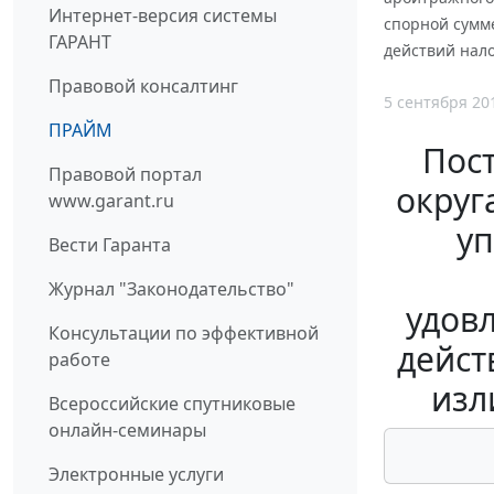
Интернет-версия системы
спорной сумм
ГАРАНТ
действий нало
Правовой консалтинг
5 сентября 20
ПРАЙМ
Пос
Правовой портал
округ
www.garant.ru
уп
Вести Гаранта
Журнал "Законодательство"
удов
Консультации по эффективной
дейст
работе
изл
Всероссийские спутниковые
онлайн-семинары
Электронные услуги