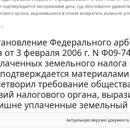
е подтверждается материалами дела, суд обоснованно удовлет
гового органа, выразившихся в отказе возвратить излишне уп
16
тановление Федерального арб
а от 3 февраля 2006 г. N Ф09-7
лаченных земельного налога 
подтверждается материалами 
летворил требование обществ
вий налогового органа, выраз
ишне уплаченные земельный н
Актуальную версию документа