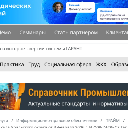
Демо
Семинары
Стать партнером
Клиента
Практика
Труд
Социальная сфера
ЖКХ
Образ
луги
Информационно-правовое обеспечение
ПРАЙМ
суда Уральского округа от 3 февраля 2006 г. N Ф09-74/06-С7 Та