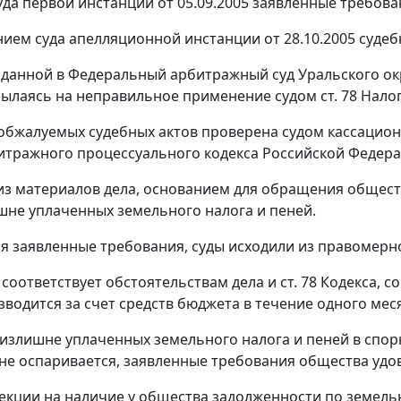
да первой инстанции от 05.09.2005 заявленные требова
ием суда апелляционной инстанции от 28.10.2005 судеб
оданной в Федеральный арбитражный суд Уральского окр
сылаясь на неправильное применение судом
ст. 78
Налог
обжалуемых судебных актов проверена судом кассацио
тражного процессуального кодекса Российской Федера
 из материалов дела, основанием для обращения обществ
ишне уплаченных земельного налога и пеней.
я заявленные требования, суды исходили из правомерн
 соответствует обстоятельствам дела и
ст. 78
Кодекса, с
зводится за счет средств бюджета в течение одного меся
т излишне уплаченных земельного налога и пеней в спо
не оспаривается, заявленные требования общества уд
екции на наличие у общества задолженности по земель