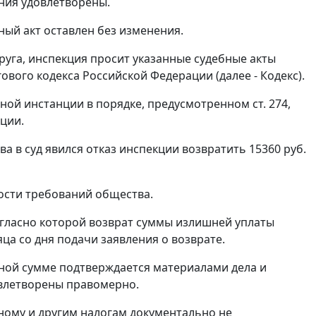
ния удовлетворены.
ный акт оставлен без изменения.
уга, инспекция просит указанные судебные акты
ового кодекса Российской Федерации (далее - Кодекс).
нной инстанции в порядке, предусмотренном
ст. 274
,
ции.
а в суд явился отказ инспекции возвратить 15360 руб.
ости требований общества.
огласно которой возврат суммы излишней уплаты
ца со дня подачи заявления о возврате.
рной сумме подтверждается материалами дела и
овлетворены правомерно.
ному и другим налогам документально не