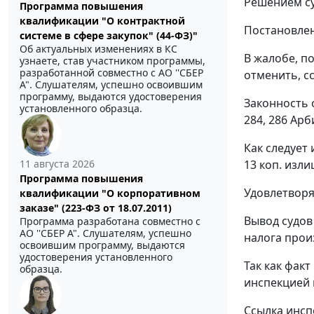
Решением су
Программа повышения
квалификации "О контрактной
Постановлен
системе в сфере закупок" (44-ФЗ)"
Об актуальных изменениях в КС
В жалобе, п
узнаете, став участником программы,
разработанной совместно с АО ''СБЕР
отменить, с
А". Слушателям, успешно освоившим
программу, выдаются удостоверения
Законность 
установленного образца.
284
,
286
Арби
Как следует
11 августа 2026
13 коп. изл
Программа повышения
Удовлетворя
квалификации "О корпоративном
заказе" (223-ФЗ от 18.07.2011)
Вывод судов
Программа разработана совместно с
АО ''СБЕР А". Слушателям, успешно
налога прои
освоившим программу, выдаются
удостоверения установленного
Так как фак
образца.
инспекцией 
Ссылка инсп