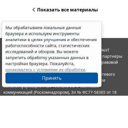
Показать все материалы
Мы обрабатываем локальные данные
браузера и используем инструменты
аналитики в целях улучшения и обеспечения
работоспособности сайта, статистических
© ООО "НПП "ГАРАНТ-СЕРВИС", 2026. Система ГАРАНТ
исследований и обзоров. Вы можете
выпускается с 1990 года. Компания "Гарант" и ее партнеры
запретить обработку указанных данных в
являются участниками Российской ассоциации правовой
настройках браузера. Пожалуйста,
информации ГАРАНТ.
ознакомьтесь с условиями их обработки
.
Портал ГАРАНТ.РУ зарегистрирован в качестве сетевого
Принять
издания Федеральной службой по надзору в сфере
связи,информационных технологий и массовых
коммуникаций (Роскомнадзором), Эл № ФС77-58365 от 18
июня 2014 года.
16+
Контакты
8-800-200-88-88