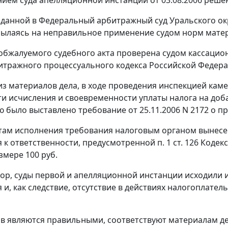
оданной в Федеральный арбитражный суд Уральского окр
сылаясь на неправильное применение судом норм мате
обжалуемого судебного акта проверена судом кассацио
тражного процессуального кодекса Российской Федера
 из материалов дела, в ходе проведения инспекцией ка
и исчисления и своевременности уплаты налога на доба
 было выставлено требование от 25.11.2006 N 2172 о п
там исполнения требования налоговым органом вынесен
 к ответственности, предусмотренной
п. 1 ст. 126
Кодекс
змере 100 руб.
ор, суды первой и апелляционной инстанции исходили и
 и, как следствие, отсутствие в действиях налогоплат
в являются правильными, соответствуют материалам де