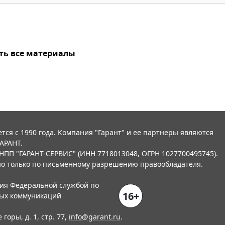
ть все материалы
тся с 1990 года. Компания "Гарант" и ее партнеры являются
АРАНТ.
НПП "ГАРАНТ-СЕРВИС" (ИНН 7718013048, ОГРН 1027700495745).
о только по письменному разрешению правообладателя.
ния Федеральной службой по
16+
вых коммуникаций
горы, д. 1, стр. 77,
info@garant.ru
.