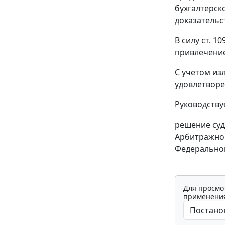
бухгалтерско
доказательс
В силу
ст. 10
привлечение
С учетом из
удовлетворе
Руководств
решение суд
Арбитражног
Федеральной
Для просмо
применения