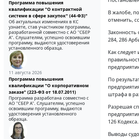
Программа повышения
квалификации "О контрактной
В жалобе, п
системе в сфере закупок" (44-ФЗ)"
отменить, с
Об актуальных изменениях в КС
узнаете, став участником программы,
Законность 
разработанной совместно с АО ''СБЕР
А". Слушателям, успешно освоившим
284
,
286
Арби
программу, выдаются удостоверения
установленного образца.
Как следует
правильност
предприятию
11 августа 2026
По результа
Программа повышения
квалификации "О корпоративном
предприятия
заказе" (223-ФЗ от 18.07.2011)
штрафа в ра
Программа разработана совместно с
АО ''СБЕР А". Слушателям, успешно
Разрешая сп
освоившим программу, выдаются
предприятия
удостоверения установленного
образца.
126
Кодекса.
Выводы судо