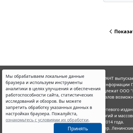
Показа
Мы обрабатываем локальные данные
© ООО "НПП "ГАРАНТ-СЕРВИС", 2026. Система ГАРАНТ выпускае
браузера и используем инструменты
участниками Российской ассоциации правовой информации Г
аналитики в целях улучшения и обеспечения
Все права на материалы сайта ГАРАНТ.РУ принадлежат ООО "
работоспособности сайта, статистических
Полное или частичное воспроизведение материалов возможн
исследований и обзоров. Вы можете
Правила использования портала.
запретить обработку указанных данных в
Портал ГАРАНТ.РУ зарегистрирован в качестве сетевого изда
настройках браузера. Пожалуйста,
надзору в сфере связи,информационных технологий и массо
ознакомьтесь с условиями их обработки
.
(Роскомнадзором), Эл № ФС77-58365 от 18 июня 2014 года.
ООО "НПП "ГАРАНТ-СЕРВИС", 119234, г. Москва, тер. Ленинские 
Принять