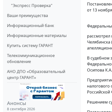
Постановлен
"Экспресс Проверка"
от 13 ноября
Ваши преимущества
Информационный банк
Федеральный
Информационные материалы
рассмотрел 
Челябинска 
Купить систему ГАРАНТ
апелляционн
Телекоммуникационное
В судебном 
обновление
Федеральног
Осипова К.А.
АНО ДПО «Образовательный
центр ГАРАНТ»
Предприятие
налогового 
Российской 
Решением су
Анонсы
8 сентября 2026
Постановлен