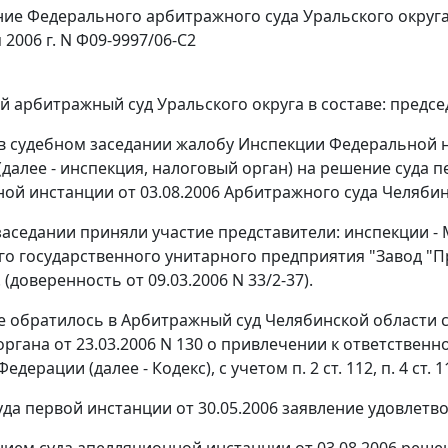
ие Федерального арбитражного суда Уральского округ
 2006 г. N Ф09-9997/06-С2
 арбитражный суд Уральского округа в составе: предсе
в судебном заседании жалобу Инспекции Федеральной 
(далее - инспекция, налоговый орган) на решение суда п
ой инстанции от 03.08.2006 Арбитражного суда Челябинс
заседании приняли участие представители: инспекции - М
о государственного унитарного предприятия "Завод "Пр
 (доверенность от 09.03.2006 N 33/2-37).
 обратилось в Арбитражный суд Челябинской области 
органа от 23.03.2006 N 130 о привлечении к ответствен
Федерации (далее - Кодекс), с учетом
п. 2 ст. 112
,
п. 4 ст. 
да первой инстанции от 30.05.2006 заявление удовлетв
ием суда апелляционной инстанции от 03.08.2006 решен