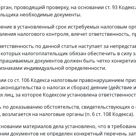
рган, проводящий проверку, на основании
ст. 93
Кодекс
ельщика необходимые документы.
ение в установленный срок истребуемых налоговым орг
вления налогового контроля, влечет ответственность,
ветственность по данной
статье
наступает за непредста
 которых налогоплательщик обязан обеспечить в силу
з
прашиваемых документов должен быть четко конкретиз
изнаками индивидуальной определенности.
вии со
ст. 106
Кодекса налоговым правонарушением приз
законодательства о налогах и сборах
) деяние (действие
х лиц, за которое
Кодексом
установлена ответственност
 по доказыванию обстоятельств, свидетельствующих о 
 возлагается на налоговые органы (
п. 6 ст. 108
Кодекса).
сновании материалов дела установлено, что в требовании
нии документов не определен конкретный перечень зап