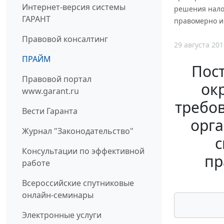
Интернет-версия системы
решения налог
ГАРАНТ
правомерно и
Правовой консалтинг
29 августа 201
ПРАЙМ
Пос
Правовой портал
ок
www.garant.ru
требо
Вести Гаранта
орга
Журнал "Законодательство"
с
Консультации по эффективной
пр
работе
Всероссийские спутниковые
онлайн-семинары
Электронные услуги