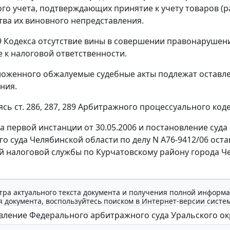
го учета, подтверждающих принятие к учету товаров (ра
тва их виновного непредставления.
9
Кодекса отсутствие вины в совершении правонарушен
 к налоговой ответственности.
ложенного обжалуемые судебные акты подлежат оставле
ния.
уясь
ст. 286
,
287
,
289
Арбитражного процессуального кодек
а первой инстанции от 30.05.2006 и постановление суда
о суда Челябинской области по делу N А76-9412/06 ост
 налоговой службы по Курчатовскому району города Че
тра актуального текста документа и получения полной информа
 документа, воспользуйтесь поиском в Интернет-версии систе