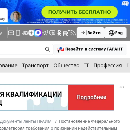
м
Войти
Eng
Перейти в систему ГАРАНТ
ование
Транспорт
Общество
IT
Профессия
П
Документы ленты ПРАЙМ
Постановление Федерального
2 Удовлетворяя требования о признании недействительным