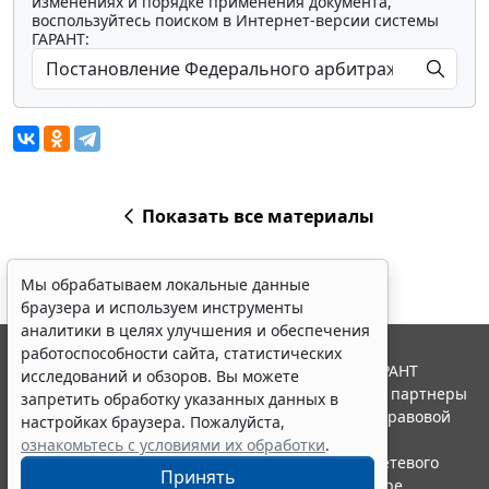
изменениях и порядке применения документа,
воспользуйтесь поиском в Интернет-версии системы
ГАРАНТ:
Показать все материалы
Мы обрабатываем локальные данные
браузера и используем инструменты
аналитики в целях улучшения и обеспечения
работоспособности сайта, статистических
© ООО "НПП "ГАРАНТ-СЕРВИС", 2026. Система ГАРАНТ
исследований и обзоров. Вы можете
выпускается с 1990 года. Компания "Гарант" и ее партнеры
запретить обработку указанных данных в
являются участниками Российской ассоциации правовой
настройках браузера. Пожалуйста,
информации ГАРАНТ.
ознакомьтесь с условиями их обработки
.
Портал ГАРАНТ.РУ зарегистрирован в качестве сетевого
Принять
издания Федеральной службой по надзору в сфере