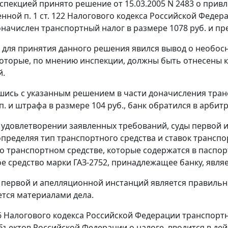
инспекцией принято решение от 15.03.2005 N 2483 о при
енной
п. 1 ст. 122
Налогового кодекса Российской Федерац
оначислен транспортный налог в размере 1078 руб. и пре
для принятия данного решения явился вывод о необо
которые, по мнению инспекции, должны быть отнесены к 
й.
шись с указанным решением в части доначисления транс
оп. и штрафа в размере 104 руб., банк обратился в арб
 удовлетворении заявленных требований, суды первой и
определяя тип транспортного средства и ставок трансп
о транспортном средстве, которые содержатся в паспорт
е средство марки ГАЗ-2752, принадлежащее банку, явля
 первой и апелляционной инстанций является правильн
тся материалами дела.
6
Налогового кодекса Российской Федерации транспорт
бъектов Российской Федерации о налоге, вводится в де