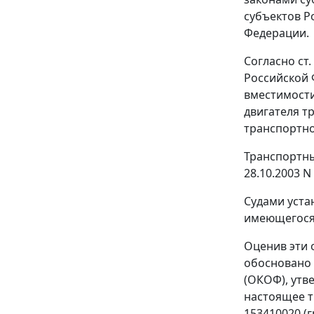
субъектов Р
Федерации.
Согласно
ст.
Российской 
вместимости
двигателя т
транспортно
Транспортны
28.10.2003 
Судами уста
имеющегося 
Оценив эти 
обосновано 
(ОКОФ), утв
настоящее т
153410020 (