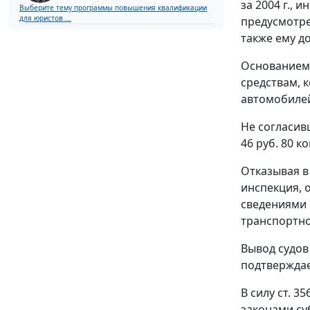
за 2004 г., 
Выберите тему программы повышения квалификации
для юристов ...
предусмотр
также ему д
Основанием 
средствам, 
автомобиле
Не согласив
46 руб. 80 к
Отказывая в
инспекция, 
сведениями 
транспортно
Вывод судов
подтверждае
В силу
ст. 35
законами су