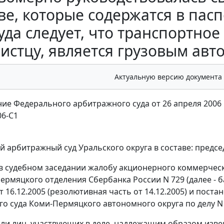
ве, которые содержатся в пасп
уда следует, что транспортно
истцу, является грузовым авт
Актуальную версию документа
ие Федерального арбитражного суда от 26 апреля 2006 
06-С1
 арбитражный суд Уральского округа в составе: предсе
в судебном заседании жалобу акционерного коммерческ
ермяцкого отделения Сбербанка России N 729 (далее - 
 16.12.2005 (резолютивная часть от 14.12.2005) и пост
о суда Коми-Пермяцкого автономного округа по делу N 
ли лиц, участвующих в деле, надлежащим образом изве