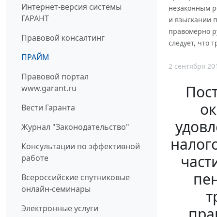
Интернет-версия системы
незаконным р
ГАРАНТ
и взыскании п
правомерно ру
Правовой консалтинг
следует, что 
ПРАЙМ
2 сентября 20
Правовой портал
Пос
www.garant.ru
ок
Вести Гаранта
удовл
Журнал "Законодательство"
налого
Консультации по эффективной
част
работе
пен
Всероссийские спутниковые
онлайн-семинары
т
Электронные услуги
пра