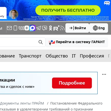
м
Войти
Eng
Перейти в систему ГАРАНТ
ование
Транспорт
Общество
IT
Профессия
П
Документы ленты ПРАЙМ
Постановление Федерального
 Отказывая в удовлетворении требований о признании