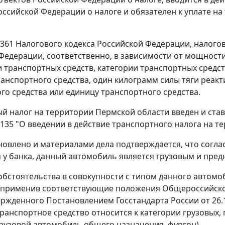
оссийской Федерации о налоге и обязателен к уплате н
 361
Налогового кодекса Российской Федерации, налогов
Федерации, соответственно, в зависимости от мощности 
 транспортных средств, категории транспортных средс
ранспортного средства, один килограмм силы тяги реакт
го средства или единицу транспортного средства.
й налог на территории Пермской области введен и ста
N 135 "О введении в действие транспортного налога на 
новлено и материалами дела подтверждается, что соглас
у банка, данный автомобиль является грузовым и пред
обстоятельства в совокупности с типом данного автомо
применив соответствующие положения Общероссийског
ержденного Постановлением Госстандарта России от 26.1
ранспортное средство относится к категории грузовых, 
грузовой автомобиль общего назначения, фургон).