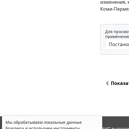
изменения, 
Коми-Пермяц
Для просмо
применения
Показа
Мы обрабатываем локальные данные
браузера и используем инструменты
© ООО "НПП "ГАРАНТ-СЕРВИС", 2026. Система ГАРАНТ выпускае