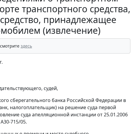
орте транспортного средства,
е средство, принадлежащее
омобилем (извлечение)
 смотрите
здесь
г.
дательствующего, судей,
ого сберегательного банка Российской Федерации в
банк, налогоплательщик) на решение суда первой
ановление суда апелляционной инстанции от 25.01.2006
А30-715/05.
щенных о времени и месте судебного