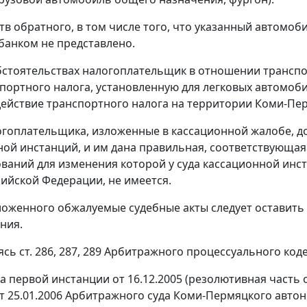
тв обратного, в том числе того, что указанный автомоб
 банком не представлено.
бстоятельствах налогоплательщик в отношении трансп
спортного налога, установленную для легковых автомоби
действие транспортного налога на территории Коми-Пе
гоплательщика, изложенные в кассационной жалобе, д
ой инстанций, и им дана правильная, соответствующа
ований для изменения которой у суда кассационной инст
сийской Федерации, не имеется.
ложенного обжалуемые судебные акты следует оставить 
ния.
уясь
ст. 286
,
287
,
289
Арбитражного процессуального кодек
а первой инстанции от 16.12.2005 (резолютивная часть 
т 25.01.2006 Арбитражного суда Коми-Пермяцкого автоно