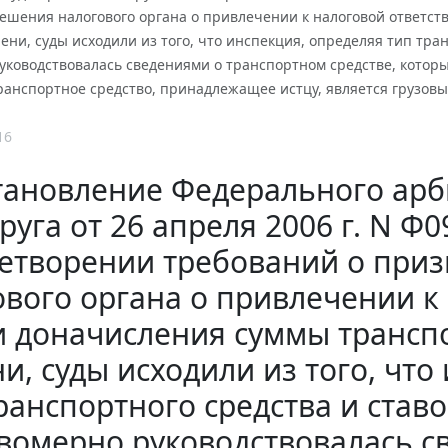
ешения налогового органа о привлечении к налоговой ответст
ени, суды исходили из того, что инспекция, определяя тип тра
ководствовалась сведениями о транспортном средстве, которые
транспортное средство, принадлежащее истцу, является грузов
16
тановление Федерального арб
руга от 26 апреля 2006 г. N Ф
етворении требований о при
вого органа о привлечении к
и доначисления суммы трансп
и, суды исходили из того, что
ранспортного средства и ставо
вомерно руководствовалась с