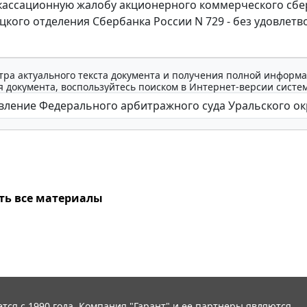
кассационную жалобу акционерного коммерческого сбе
кого отделения Сбербанка России N 729 - без удовлетв
тра актуального текста документа и получения полной информа
 документа, воспользуйтесь поиском в Интернет-версии систе
ть все материалы
тся с 1990 года. Компания "Гарант" и ее партнеры являются