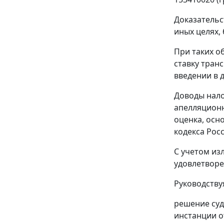
Доказательс
иных целях,
При таких о
ставку тран
введении в 
Доводы нало
апелляционн
оценка, осн
кодекса Рос
С учетом из
удовлетворе
Руководств
решение суд
инстанции о