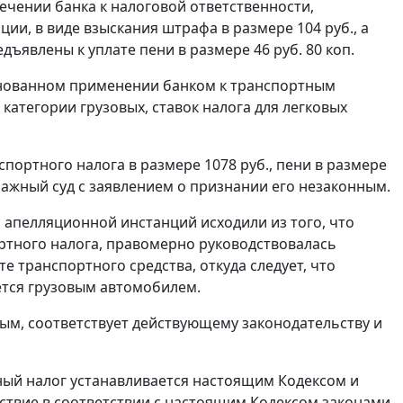
влечении банка к налоговой ответственности,
ии, в виде взыскания штрафа в размере 104 руб., а
дъявлены к уплате пени в размере 46 руб. 80 коп.
снованном применении банком к транспортным
категории грузовых, ставок налога для легковых
портного налога в размере 1078 руб., пени в размере
итражный суд с заявлением о признании его незаконным.
 апелляционной инстанций исходили из того, что
ортного налога, правомерно руководствовалась
е транспортного средства, откуда следует, что
ется грузовым автомобилем.
ым, соответствует действующему законодательству и
ный налог устанавливается настоящим
Кодексом
и
йствие в соответствии с настоящим Кодексом законами