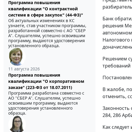
Программа повышения
разбиратель
квалификации "О контрактной
системе в сфере закупок" (44-ФЗ)"
Банк обрати
Об актуальных изменениях в КС
решения Ме
узнаете, став участником программы,
разработанной совместно с АО ''СБЕР
автономному
А". Слушателям, успешно освоившим
Налогового к
программу, выдаются удостоверения
установленного образца.
доначисления
Решением су
требований 
11 августа 2026
Программа повышения
Постановлен
квалификации "О корпоративном
заказе" (223-ФЗ от 18.07.2011)
В жалобе, п
Программа разработана совместно с
отменить, с
АО ''СБЕР А". Слушателям, успешно
освоившим программу, выдаются
Законность 
удостоверения установленного
образца.
284
,
286
Арби
Как следует