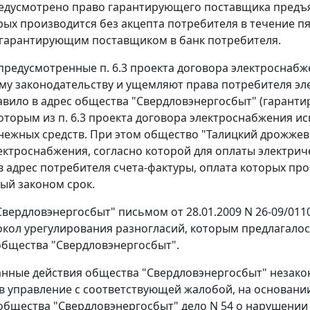
едусмотрено право гарантирующего поставщика предъя
рых производится без акцепта потребителя в течение п
гарантирующим поставщиком в банк потребителя.
 предусмотренные п. 6.3 проекта договора электроснабж
у законодательству и ущемляют права потребителя эл
авило в адрес общества "Свердловэнергосбыт" (гарант
 которым из п. 6.3 проекта договора электроснабжения
нежных средств. При этом общество "Талицкий дрожжево
ектроснабжения, согласно которой для оплаты электри
в адрес потребителя
счета-фактуры
, оплата которых п
ый законом срок.
вердловэнергосбыт" письмом от 28.01.2009 N 26-09/01
окол урегулирования разногласий, которым предлагалос
общества "Свердловэнергосбыт".
анные действия общества "Свердловэнергосбыт" незак
в управление с соответствующей жалобой, на основании
бщества "Свердловэнергосбыт" дело N 54 о нарушении