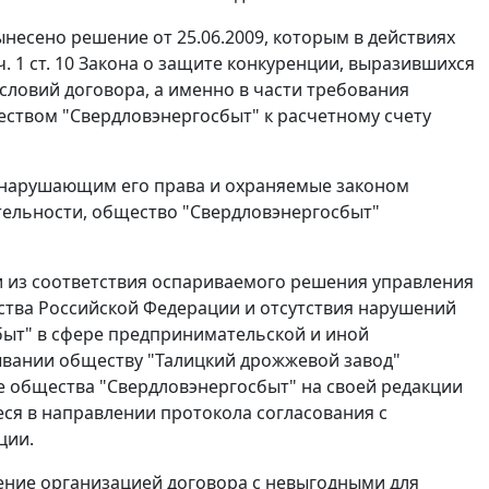
несено решение от 25.06.2009, которым в действиях
ч. 1 ст. 10
Закона о защите конкуренции, выразившихся
словий договора, а именно в части требования
ством "Свердловэнергосбыт" к расчетному счету
м, нарушающим его права и охраняемые законом
тельности, общество "Свердловэнергосбыт"
и из соответствия оспариваемого решения управления
ьства Российской Федерации и отсутствия нарушений
быт" в сфере предпринимательской и иной
зывании обществу "Талицкий дрожжевой завод"
е общества "Свердловэнергосбыт" на своей редакции
ееся в направлении протокола согласования с
ции.
ние организацией договора с невыгодными для