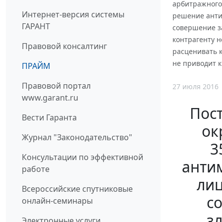
арбитражного 
Интернет-версия системы
решение анти
ГАРАНТ
совершение з
контрагенту н
Правовой консалтинг
расценивать 
не приводит 
ПРАЙМ
Правовой портал
27 июля 2016
www.garant.ru
Пос
Вести Гаранта
ок
Журнал "Законодательство"
3
Консультации по эффективной
анти
работе
лиц
Всероссийские спутниковые
с
онлайн-семинары
з
Электронные услуги