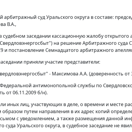
 арбитражный суд Уральского округа в составе: предсе
ва В.А.,
в судебном заседании кассационную жалобу открытого 
"Свердловэнергосбыт") на решение Арбитражного суда Св
С9 и постановление Семнадцатого арбитражного апелляци
заседании приняли участие представители:
ердловэнергосбыт" - Максимова А.А. (доверенность от 3
Федеральной антимонопольной службы по Свердловской 
ь от 06.11.2009 б/н).
ли иных лиц, участвующих в деле, о времени и месте 
образом путем направления в их адрес копий определ
исьмом с уведомлением, а также размещения данной 
о суда Уральского округа, в судебное заседание не явил