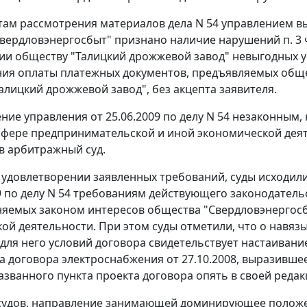
там рассмотрения материалов дела N 54 управлением вы
Свердловэнергосбыт" признано наличие нарушений
п. 3 
ии обществу "Талицкий дрожжевой завод" невыгодных у
ия оплаты платежных документов, предъявляемых обще
алицкий дрожжевой завод", без акцепта заявителя.
ние управления от 25.06.2009 по делу N 54 незаконны
сфере предпринимательской и иной экономической дея
в арбитражный суд.
 удовлетворении заявленных требований, суды исходил
09 по делу N 54 требованиям действующего законодател
няемых законом интересов общества "Свердловэнергос
ой деятельности. При этом суды отметили, что о навя
для него условий договора свидетельствует настаивани
кта договора электроснабжения от 27.10.2008, выразивш
азванного пункта проекта договора опять в своей редак
судов, направление занимающей доминирующее положе