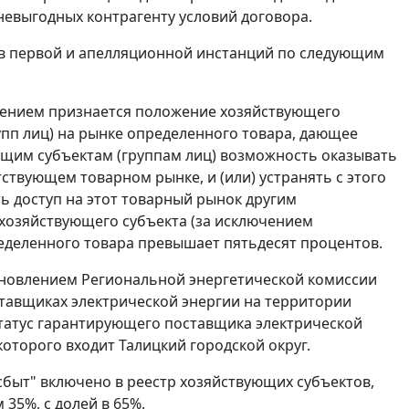
невыгодных контрагенту условий договора.
ов первой и апелляционной инстанций по следующим
ением признается положение хозяйствующего
упп лиц) на рынке определенного товара, дающее
ующим субъектам (группам лиц) возможность оказывать
твующем товарном рынке, и (или) устранять с этого
ть доступ на этот товарный рынок другим
озяйствующего субъекта (за исключением
ределенного товара превышает пятьдесят процентов.
новлением
Региональной энергетической комиссии
ставщиках электрической энергии на территории
татус гарантирующего поставщика электрической
которого входит Талицкий городской округ.
сбыт" включено в реестр хозяйствующих субъектов,
35%, с долей в 65%.