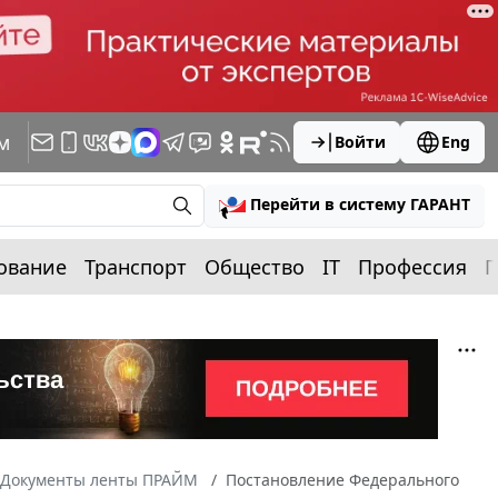
м
Войти
Eng
Перейти в систему ГАРАНТ
ование
Транспорт
Общество
IT
Профессия
П
Документы ленты ПРАЙМ
Постановление Федерального