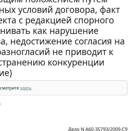
ных условий договора, факт
екта с редакцией спорного
енивать как нарушение
а, недостижение согласия на
разногласий не приводит к
странению конкуренции
ие)
 смотрите
здесь
а
Дело N А60-35793/2009-С9