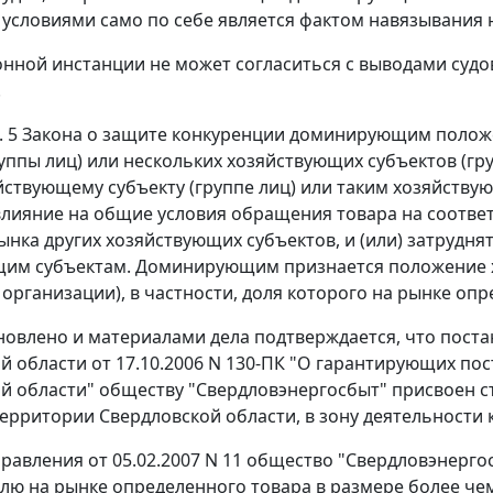
 условиями само по себе является фактом навязывания 
онной инстанции не может согласиться с выводами суд
.
. 5
Закона о защите конкуренции доминирующим полож
руппы лиц) или нескольких хозяйствующих субъектов (гр
йствующему субъекту (группе лиц) или таким хозяйств
ияние на общие условия обращения товара на соответс
ынка других хозяйствующих субъектов, и (или) затрудня
щим субъектам. Доминирующим признается положение х
организации), в частности, доля которого на рынке оп
новлено и материалами дела подтверждается, что
поста
й области от 17.10.2006 N 130-ПК "О гарантирующих по
й области" обществу "Свердловэнергосбыт" присвоен с
территории Свердловской области, в зону деятельности 
равления от 05.02.2007 N 11 общество "Свердловэнерго
ю на рынке определенного товара в размере более чем 