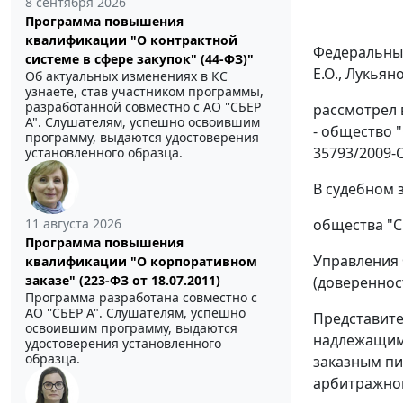
8 сентября 2026
Программа повышения
квалификации "О контрактной
Федеральный
системе в сфере закупок" (44-ФЗ)"
Е.О., Лукьяно
Об актуальных изменениях в КС
узнаете, став участником программы,
разработанной совместно с АО ''СБЕР
рассмотрел 
А". Слушателям, успешно освоившим
- общество 
программу, выдаются удостоверения
35793/2009-
установленного образца.
В судебном 
общества "Св
11 августа 2026
Программа повышения
Управления 
квалификации "О корпоративном
заказе" (223-ФЗ от 18.07.2011)
(доверенност
Программа разработана совместно с
АО ''СБЕР А". Слушателям, успешно
Представите
освоившим программу, выдаются
надлежащим 
удостоверения установленного
образца.
заказным п
арбитражног