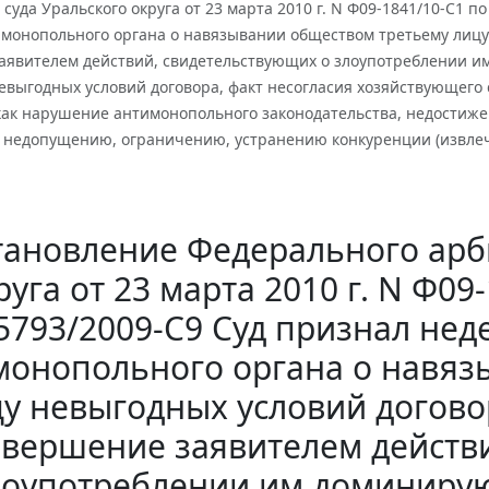
суда Уральского округа от 23 марта 2010 г. N Ф09-1841/10-С1 
монопольного органа о навязывании обществом третьему лицу 
аявителем действий, свидетельствующих о злоупотреблении 
евыгодных условий договора, факт несогласия хозяйствующего 
как нарушение антимонопольного законодательства, недостиже
к недопущению, ограничению, устранению конкуренции (извле
тановление Федерального арб
руга от 23 марта 2010 г. N Ф09
5793/2009-С9 Суд признал не
монопольного органа о навяз
у невыгодных условий догово
овершение заявителем действ
лоупотреблении им доминиру