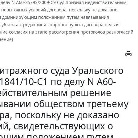
по делу N А60-35793/2009-С9 Суд признал недействительным
невыгодных условий договора, поскольку не доказано
им доминирующим положением путем навязывания
субъекта с редакцией спорного пункта договора нельзя
ние согласия на этапе рассмотрения протоколов разногласий
чение)
итражного суда Уральского
-1841/10-С1 по делу N А60-
действительным решение
ывании обществом третьему
ра, поскольку не доказано
ий, свидетельствующих о
ющим положением путем