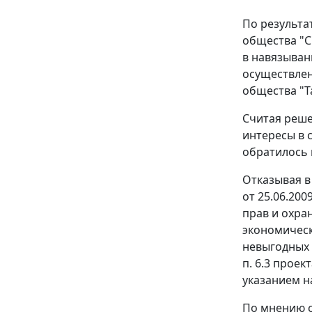
По результа
общества "
в навязыван
осуществлен
общества "Т
Считая реше
интересы в 
обратилось 
Отказывая в
от 25.06.20
прав и охра
экономическ
невыгодных 
п. 6.3 прое
указанием н
По мнению 