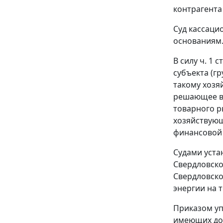
контрагента
Суд кассаци
основаниям
В силу
ч. 1 ст
субъекта (г
такому хозя
решающее вл
товарного р
хозяйствую
финансовой 
Судами уста
Свердловско
Свердловско
энергии на 
Приказом уп
имеющих дол