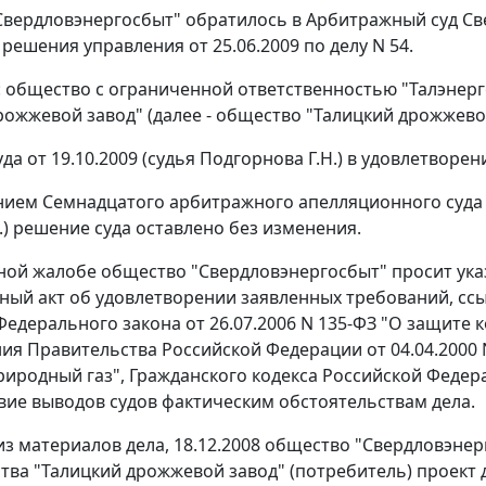
вердловэнергосбыт" обратилось в Арбитражный суд Св
решения управления от 25.06.2009 по делу N 54.
: общество с ограниченной ответственностью "Талэнер
рожжевой завод" (далее - общество "Талицкий дрожжевой
да от 19.10.2009 (судья Подгорнова Г.Н.) в удовлетворе
ием Семнадцатого арбитражного апелляционного суда от
.) решение суда оставлено без изменения.
ной жалобе общество "Свердловэнергосбыт" просит ука
ный акт об удовлетворении заявленных требований, сс
Федерального закона
от 26.07.2006 N 135-ФЗ "О защите 
ния
Правительства Российской Федерации от 04.04.2000 
риродный газ",
Гражданского кодекса
Российской Федерац
вие выводов судов фактическим обстоятельствам дела.
 из материалов дела, 18.12.2008 общество "Свердловэн
тва "Талицкий дрожжевой завод" (потребитель) проект д