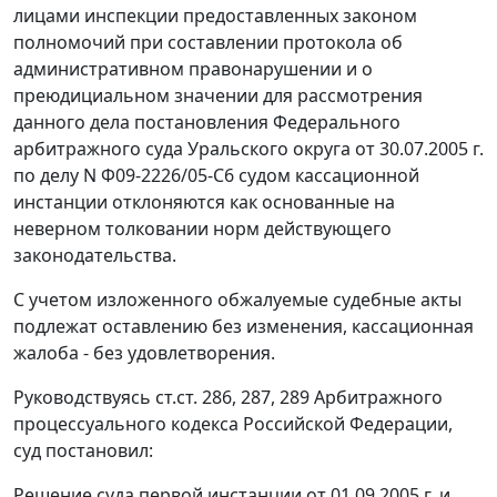
лицами инспекции предоставленных законом
полномочий при составлении протокола об
административном правонарушении и о
преюдициальном значении для рассмотрения
данного дела постановления Федерального
арбитражного суда Уральского округа от 30.07.2005 г.
по делу N Ф09-2226/05-С6 судом кассационной
инстанции отклоняются как основанные на
неверном толковании норм действующего
законодательства.
С учетом изложенного обжалуемые судебные акты
подлежат оставлению без изменения, кассационная
жалоба - без удовлетворения.
Руководствуясь
ст.ст. 286
,
287
,
289
Арбитражного
процессуального кодекса Российской Федерации,
суд постановил:
Решение суда первой инстанции от 01.09.2005 г. и