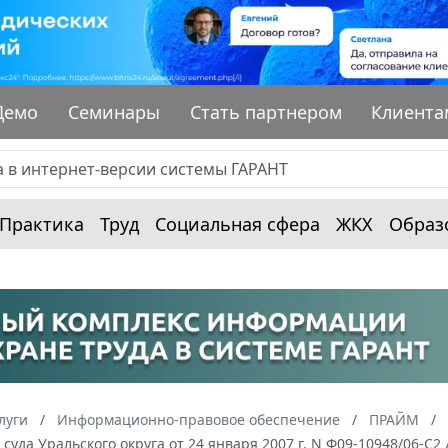
Демо
Семинары
Стать партнером
Клиента
Практика
Труд
Социальная сфера
ЖКХ
Образ
луги
Информационно-правовое обеспечение
ПРАЙМ
суда Уральского округа от 24 января 2007 г. N Ф09-10948/06-