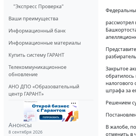
"Экспресс Проверка"
Федеральный
Ваши преимущества
рассмотрел 
Башкортоста
Информационный банк
апелляционн
Информационные материалы
Представите
Купить систему ГАРАНТ
разбиратель
Телекоммуникационное
Закрытое ак
обновление
обратилось 
налогового о
АНО ДПО «Образовательный
штрафа за ег
центр ГАРАНТ»
Решением су
Постановлен
Анонсы
В жалобе, п
8 сентября 2026
отменить в 