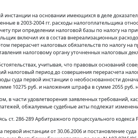
й инстанции на основании имеющихся в деле доказатель
енные в 2003-2004 гг. расходы налогоплательщика отн
чету при определении налоговой базы по налогу на прибы
льщик включил их в состав внереализационных расходов 
этом перерасчет налоговых обязательств по налогу на пр
тавления налоговому органу уточненных налоговых дек
бстоятельствах, учитывая, что правовых оснований со
щий налоговый период до совершения перерасчета нало
воды суда первой инстанции о необоснованности доначи
умме 10275 руб. и наложения штрафа в сумме 2055 руб.
ом, в части удовлетворения заявленных требований, ка
латежей, обжалуемые судебные акты подлежат изменен
уясь
ст. 286-289
Арбитражного процессуального кодекса Р
а первой инстанции от 30.06.2006 и постановление суда