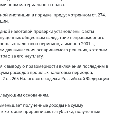
дами норм материального права.
нной инстанции в порядке, предусмотренном
ст. 274
,
ции.
ездной налоговой проверки установлены факты
 допущенных обществом вследствие неправомерного
ошлых налоговых периодов, а именно 2001 г.,
нием для вынесения оспариваемого решения, которым
траф за его неуплату.
я к выводу о правомерности включения последним в
сумм расходов прошлых налоговых периодов,
. 2 ст. 265
Налогового кодекса Российской Федерации
следующим основаниям.
 уменьшает полученные доходы на сумму
, к которым приравниваются убытки, полученные