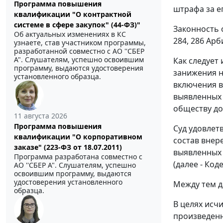
Программа повышения
штрафа за е
квалификации "О контрактной
системе в сфере закупок" (44-ФЗ)"
Законность 
Об актуальных изменениях в КС
284
,
286
Арби
узнаете, став участником программы,
разработанной совместно с АО ''СБЕР
А". Слушателям, успешно освоившим
Как следует
программу, выдаются удостоверения
занижения н
установленного образца.
включения в
выявленных 
обществу до
11 августа 2026
Программа повышения
Суд удовлет
квалификации "О корпоративном
состав внер
заказе" (223-ФЗ от 18.07.2011)
выявленных 
Программа разработана совместно с
(далее - Коде
АО ''СБЕР А". Слушателям, успешно
освоившим программу, выдаются
удостоверения установленного
Между тем 
образца.
В целях исч
произведенн