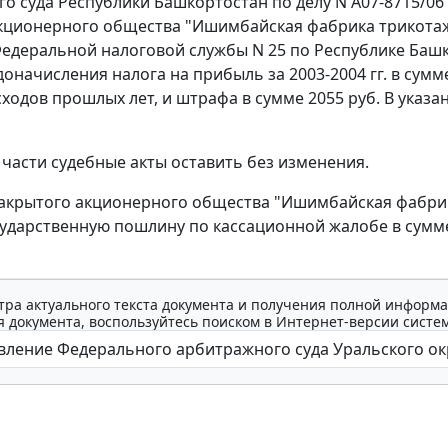
о суда Республики Башкортостан по делу N А07-8715/06
акционерного общества "Ишимбайская фабрика трикота
едеральной налоговой службы N 25 по Республике Башко
оначисления налога на прибыль за 2003-2004 гг. в сумм
сходов прошлых лет, и штрафа в сумме 2055 руб. В указ
 части судебные акты оставить без изменения.
закрытого акционерного общества "Ишимбайская фабри
ударственную пошлину по кассационной жалобе в сумме
тра актуального текста документа и получения полной информа
 документа, воспользуйтесь поиском в Интернет-версии систе