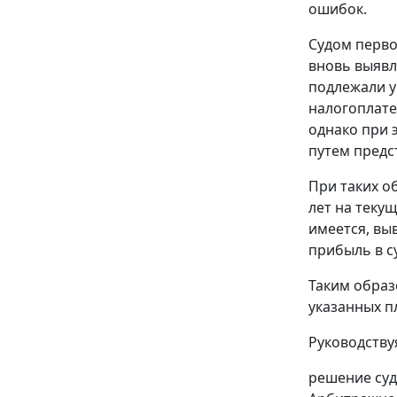
ошибок.
Судом перво
вновь выявл
подлежали у
налогоплате
однако при 
путем предс
При таких о
лет на теку
имеется, вы
прибыль в с
Таким образ
указанных п
Руководств
решение суд