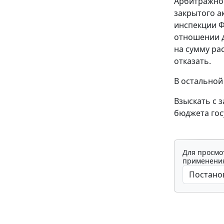
Арбитражног
закрытого 
инспекции Ф
отношении д
на сумму ра
отказать.
В остальной
Взыскать с 
бюджета гос
Для просмо
применения