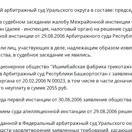
 арбитражный суд Уральского округа в составе: предсе
в судебном заседании жалобу Межрайонной инспекции 
н (далее - инспекция, налоговый орган) на решение суда
ой инстанции от 29.08.2006 Арбитражного суда Республи
ли лиц, участвующих в деле, надлежащим образом изве
ства, в судебное заседание не явились.
ционерное общество "Ишимбайская фабрика трикотажны
в Арбитражный суд Республики Башкортостан с заявле
ргана от 20.02.2006 N 00023, в том числе в части донач
о неуплату в сумме 2055 руб.
да первой инстанции от 30.06.2006 заявление общества
ием суда апелляционной инстанции от 29.08.2006 реше
оданной в Федеральный арбитражный суд Уральского окр
части удовлетворения заявленных требований, касающи