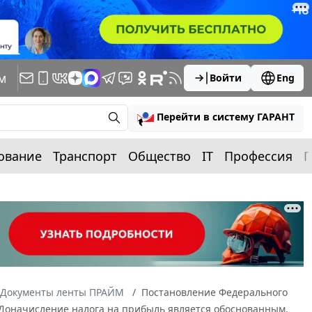
м
Войти
Eng
Перейти в систему ГАРАНТ
ование
Транспорт
Общество
IT
Профессия
П
Документы ленты ПРАЙМ
Постановление Федерального
С2 Доначисление налога на прибыль является обоснованным,