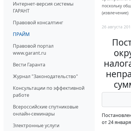
Интернет-версия системы
поскольку об
ГАРАНТ
(извлечение)
Правовой консалтинг
26 августа 201
ПРАЙМ
Пос
Правовой портал
окр
www.garant.ru
налог
Вести Гаранта
непра
Журнал "Законодательство"
сум
Консультации по эффективной
работе
Всероссийские спутниковые
онлайн-семинары
Постановлен
от 24 января
Электронные услуги