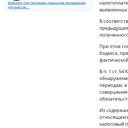
налогоплате
Выберите тему программы повышения квалификации
для юристов ...
выявленных 
В соответст
предыдущих 
полученного
При этом со
Кодекса, пр
фактической
В
п. 1 ст. 54
К
обнаружении
периодам, в
совершения 
обязательст
Из содержа
относящихся
налоговый п