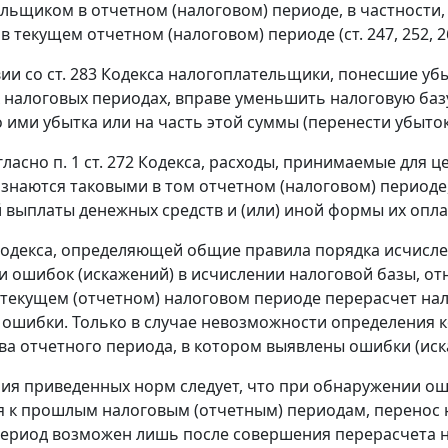
льщиком в отчетном (налоговом) периоде, в частности,
в текущем отчетном (налоговом) периоде (
ст. 247
,
252
,
2
вии со
ст. 283
Кодекса налогоплательщики, понесшие убы
налоговых периодах, вправе уменьшить налоговую базу
 ими убытка или на часть этой суммы (перенести убыток
гласно
п. 1 ст. 272
Кодекса, расходы, принимаемые для ц
изнаются таковыми в том отчетном (налоговом) периоде,
 выплаты денежных средств и (или) иной формы их опла
одекса, определяющей общие правила порядка исчислен
 ошибок (искажений) в исчислении налоговой базы, о
 текущем (отчетном) налоговом периоде перерасчет на
ошибки. Только в случае невозможности определения 
ва отчетного периода, в котором выявлены ошибки (иск
ния приведенных
норм
следует, что при обнаружении ош
 к прошлым налоговым (отчетным) периодам, перенос 
ериод возможен лишь после совершения перерасчета н