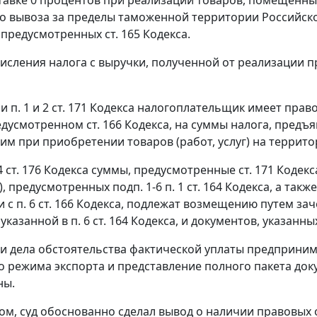
о вывоза за пределы
таможенной территории
Российско
, предусмотренных
ст. 165
Кодекса.
исления налога с выручки, полученной от реализации п
ии
п. 1
и
2 ст. 171
Кодекса налогоплательщик имеет право
редусмотренном
ст. 166
Кодекса, на суммы налога, предъ
им при приобретении товаров (работ, услуг) на террит
4 ст. 176
Кодекса суммы, предусмотренные
ст. 171
Кодекс
уг), предусмотренных
подп. 1-6 п. 1 ст. 164
Кодекса, а такж
и с
п. 6 ст. 166
Кодекса, подлежат возмещению путем заче
 указанной в
п. 6 ст. 164
Кодекса, и документов, указанны
 дела обстоятельства фактической уплаты предприни
о режима экспорта
и представление полного пакета до
ны.
ом, суд обоснованно сделал вывод о наличии правовы