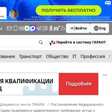
м
Войти
Eng
Перейти в систему ГАРАНТ
ование
Транспорт
Общество
IT
Профессия
П
Документы ленты ПРАЙМ
Постановление Федерального
2 Судом правомерно удовлетворено требование истца о