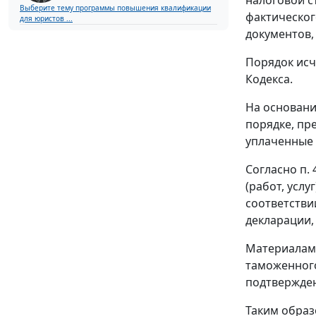
Выберите тему программы повышения квалификации
фактическог
для юристов ...
документов
Порядок исч
Кодекса.
На основан
порядке, п
уплаченные 
Согласно
п. 
(работ, усл
соответстви
декларации,
Материалами
таможенног
подтвержде
Таким образ