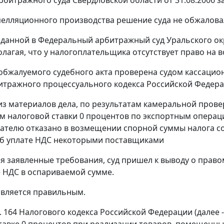
пелляционного производства решение суда не обжалова
оданной в Федеральный арбитражный суд Уральского окр
олагая, что у налогоплательщика отсутствует право на
обжалуемого судебного акта проверена судом кассацио
тражного процессуального кодекса Российской Федера
 из материалов дела, по результатам камеральной провер
 налоговой ставки 0 процентов по экспортным операц
телю отказано в возмещении спорной суммы налога со
об уплате НДС некоторыми поставщиками
я заявленные требования, суд пришел к выводу о прав
 НДС в оспариваемой сумме.
является правильным.
т. 164
Налогового кодекса Российской Федерации (далее 
тавке 0 процентов при реализации товаров, помещенн