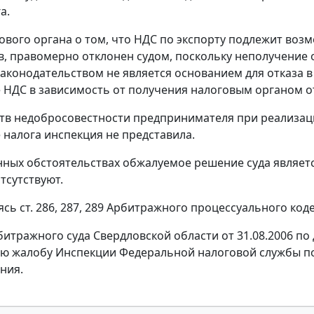
а.
ового органа о том, что НДС по экспорту подлежит во
, правомерно отклонен судом, поскольку неполучение о
аконодательством не является основанием для отказа в
НДС в зависимость от получения налоговым органом от
тв недобросовестности предпринимателя при реализац
налога инспекция не представила.
ных обстоятельствах обжалуемое решение суда являетс
тсутствуют.
уясь
ст. 286
,
287
,
289
Арбитражного процессуального кодек
итражного суда Свердловской области от 31.08.2006 по 
ю жалобу Инспекции Федеральной налоговой службы по В
ния.