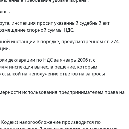
лось.
уга, инспекция просит указанный судебный акт
 возмещение спорной суммы НДС.
нной инстанции в порядке, предусмотренном
ст. 274
,
ции.
ки декларации по НДС за январь 2006 г. с
иям инспекция вынесла решение, которым
 ссылкой на неполучение ответов на запросы
омерности использования предпринимателем права на
- Кодекс) налогообложение производится по
ых под
таможенный режим экспорта
, при условии их