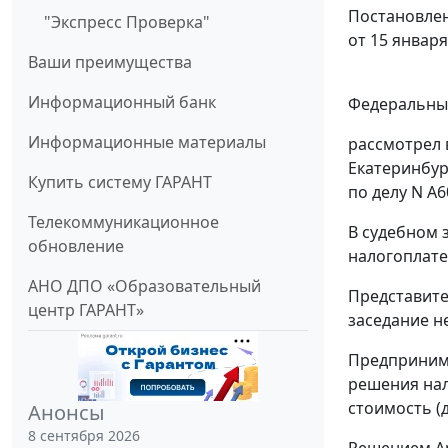
Постановлен
"Экспресс Проверка"
от 15 января
Ваши преимущества
Информационный банк
Федеральный
Информационные материалы
рассмотрел 
Екатеринбур
Купить систему ГАРАНТ
по делу N А6
Телекоммуникационное
В судебном 
обновление
налогоплате
АНО ДПО «Образовательный
Представите
центр ГАРАНТ»
заседание не
Предпринима
решения нал
стоимость (д
Анонсы
8 сентября 2026
Решением Ар