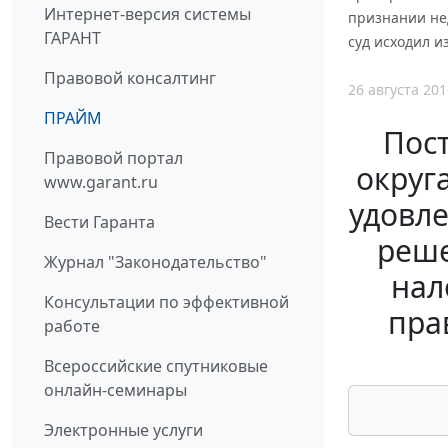
Интернет-версия системы
признании не
ГАРАНТ
суд исходил 
Правовой консалтинг
26 августа 201
ПРАЙМ
Пос
Правовой портал
округ
www.garant.ru
удовл
Вести Гаранта
реше
Журнал "Законодательство"
нал
Консультации по эффективной
пра
работе
Всероссийские спутниковые
онлайн-семинары
Электронные услуги