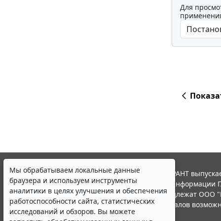
Для просмо
применения
Показа
Мы обрабатываем локальные данные
© ООО "НПП "ГАРАНТ-СЕРВИС", 2026. Система ГАРАНТ выпускае
браузера и используем инструменты
участниками Российской ассоциации правовой информации Г
аналитики в целях улучшения и обеспечения
Все права на материалы сайта ГАРАНТ.РУ принадлежат ООО "
работоспособности сайта, статистических
Полное или частичное воспроизведение материалов возможн
исследований и обзоров. Вы можете
Правила использования портала.