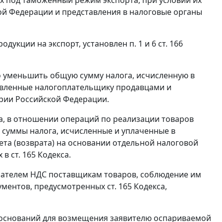
й Федерации и представления в налоговые органы
родукции на экспорт, установлен
п. 1
и
6 ст. 166
 уменьшить общую сумму налога, исчисленную в
явленные налогоплательщику продавцами и
ории Российской Федерации.
а, в отношении операций по реализации товаров
е суммы налога, исчисленные и уплаченные в
та (возврата) на основании отдельной налоговой
х в
ст. 165
Кодекса.
мателем НДС поставщикам товаров, соблюдение им
кументов, предусмотренных
ст. 165
Кодекса,
х оснований для возмещения заявителю оспариваемой