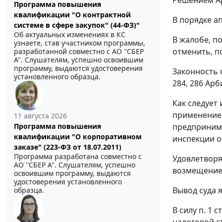
Программа повышения
квалификации "О контрактной
В порядке а
системе в сфере закупок" (44-ФЗ)"
Об актуальных изменениях в КС
В жалобе, п
узнаете, став участником программы,
отменить, п
разработанной совместно с АО ''СБЕР
А". Слушателям, успешно освоившим
программу, выдаются удостоверения
Законность 
установленного образца.
284
,
286
Арби
Как следует
применением
11 августа 2026
предпринима
Программа повышения
квалификации "О корпоративном
инспекции 
заказе" (223-ФЗ от 18.07.2011)
Программа разработана совместно с
Удовлетворя
АО ''СБЕР А". Слушателям, успешно
возмещение
освоившим программу, выдаются
удостоверения установленного
Вывод суда 
образца.
В силу
п. 1 с
налоговой с