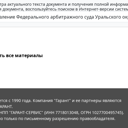
тра актуального текста документа и получения полной информа
 документа, воспользуйтесь поиском в Интернет-версии систе
ть все материалы
тся с 1990 года. Компания "Гарант" и ее партнеры являются
АРАНТ.
НПП "ГАРАНТ-СЕРВИС" (ИНН 7718013048, ОГРН 1027700495745).
о только по письменному разрешению правообладателя.