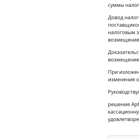
суммы налог
Довод налог
поставщиков
налоговым з
возмещение 
Доказательс
возмещение 
При изложен
изменения о
Руководств
решение Арб
кассационну
удовлетворе