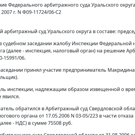
ие Федерального арбитражного суда Уральского округ
 2007 г. N Ф09-11724/06-С2
 арбитражный суд Уральского округа в составе: предсе
в судебном заседании жалобу Инспекции Федеральной н
га (далее - инспекция, налоговый орган) на решение Ар
0-15991/06.
заседании принял участие предприниматель Макридина 
льщик).
ль инспекции, надлежащим образом извещенной о време
 явился.
тель обратился в Арбитражный суд Свердловской облас
огового органа от 17.05.2006 N 03-05/223 в части отка
алее - НДС) в сумме 75508 руб.
битражного суда Свердловской области от 31.08.2006 