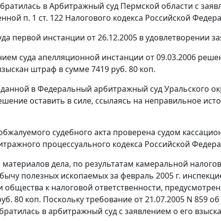
братилась в Арбитражный суд Пермской области с заяв
енной
п. 1 ст. 122
Налогового кодекса Российской Федерации
да первой инстанции от 26.12.2005 в удовлетворении за
ием суда апелляционной инстанции от 09.03.2006 реше
зыскан штраф в сумме 7419 руб. 80 коп.
оданной в Федеральный арбитражный суд Уральского ок
ешение оставить в силе, ссылаясь на неправильное ис
обжалуемого судебного акта проверена судом кассацио
тражного процессуального кодекса Российской Федера
з материалов дела, по результатам камеральной налог
обычу полезных ископаемых за февраль 2005 г. инспекци
 общества к налоговой ответственности, предусмотре
руб. 80 коп. Поскольку требование от 21.07.2005 N 859 
братилась в арбитражный суд с заявлением о его взыск