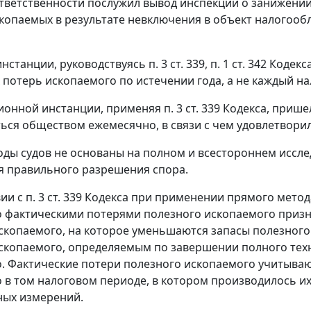
тветственности послужил вывод инспекции о занижении
копаемых в результате невключения в объект налогоо
инстанции, руководствуясь
п. 3 ст. 339
,
п. 1 ст. 342
Кодекса
 потерь ископаемого по истечении года, а не каждый н
ионной инстанции, применяя
п. 3 ст. 339
Кодекса, пришел
ься обществом ежемесячно, в связи с чем удовлетвори
ды судов не основаны на полном и всестороннем иссл
я правильного разрешения спора.
вии с
п. 3 ст. 339
Кодекса при применении прямого метод
 фактическими потерями полезного ископаемого призн
скопаемого, на которое уменьшаются запасы полезного
скопаемого, определяемым по завершении полного тех
. Фактические потери полезного ископаемого учитываю
 в том налоговом периоде, в котором производилось их
ных измерений.