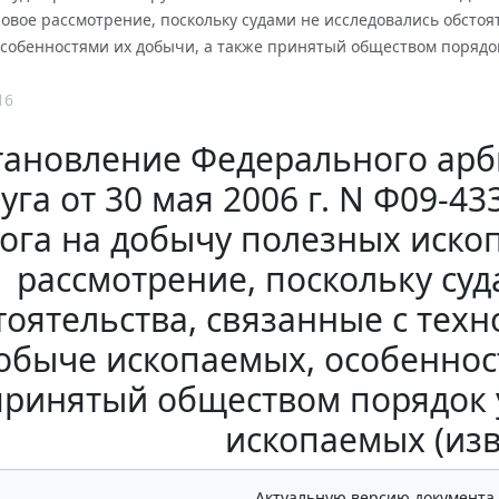
овое рассмотрение, поскольку судами не исследовались обстоя
особенностями их добычи, а также принятый обществом порядо
16
тановление Федерального арб
уга от 30 мая 2006 г. N Ф09-4
ога на добычу полезных иско
рассмотрение, поскольку су
тоятельства, связанные с тех
обыче ископаемых, особеннос
принятый обществом порядок 
ископаемых (из
Актуальную версию документа