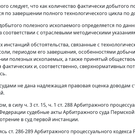
ого следует, что как количество фактически добытого п
я по завершении полного технологического цикла по д
добытого полезного ископаемого определяется по данны
в соответствии с отраслевыми методическими указания
х инстанций обстоятельства, связанные с технологичес
соли, периодом его завершения, особенностями добыч
ии полезных ископаемых, а также принятый обществом
 фактических и, соответственно, сверхнормативных п
сь.
 судами не дана надлежащая правовая оценка доводам 
й.
ом, в силу
ч. 3 ст. 15
,
ч. 1 ст. 288
Арбитражного процессуа
Федерации судебные акты Арбитражного суда Пермской 
отрение в суд первой инстанции.
уясь
ст. 286-289
Арбитражного процессуального кодекса Р