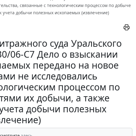
тельства, связанные с технологическим процессом по добыче
к учета добычи полезных ископаемых (извлечение)
итражного суда Уральского
330/06-С7 Дело о взыскании
паемых передано на новое
дами не исследовались
нологическим процессом по
тями их добычи, а также
учета добычи полезных
влечение)
 смотрите
здесь