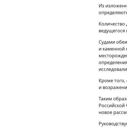
Из изложенн
определяютс
Количество 
ведущегося 
Судами обеи
и каменной 
месторожден
определения
исследовали
Кроме того,
и возражени
Таким образ
Российской 
новое рассм
Руководств