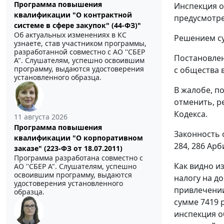
Программа повышения
Инспекция о
квалификации "О контрактной
предусмотр
системе в сфере закупок" (44-ФЗ)"
Об актуальных изменениях в КС
Решением су
узнаете, став участником программы,
разработанной совместно с АО ''СБЕР
Постановлен
А". Слушателям, успешно освоившим
программу, выдаются удостоверения
с общества в
установленного образца.
В жалобе, п
отменить, р
Кодекса.
11 августа 2026
Программа повышения
Законность 
квалификации "О корпоративном
284
,
286
Арби
заказе" (223-ФЗ от 18.07.2011)
Программа разработана совместно с
Как видно и
АО ''СБЕР А". Слушателям, успешно
освоившим программу, выдаются
налогу на д
удостоверения установленного
привлечении
образца.
сумме 7419 
инспекция о