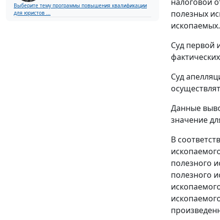
налоговой о
Выберите тему программы повышения квалификации
полезных ис
для юристов ...
ископаемых.
Суд первой 
фактических
Суд апелляц
осуществлят
Данные выво
значение дл
В соответст
ископаемого
полезного и
полезного и
ископаемого
ископаемого
произведен