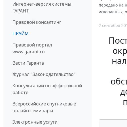
Интернет-версия системы
передано на н
ГАРАНТ
ископаемых, 
Правовой консалтинг
2 сентября 20
ПРАЙМ
Пос
Правовой портал
окр
www.garant.ru
нал
Вести Гаранта
Журнал "Законодательство"
обс
Консультации по эффективной
д
работе
Всероссийские спутниковые
онлайн-семинары
Электронные услуги