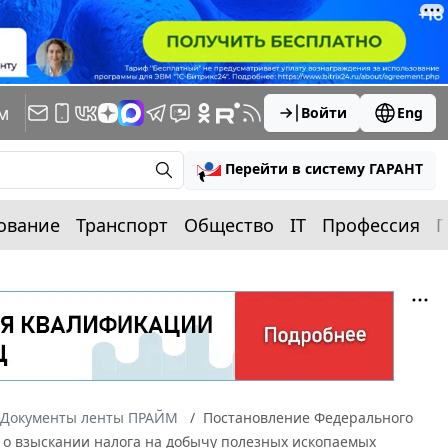
м
Войти
Eng
Перейти в систему ГАРАНТ
ование
Транспорт
Общество
IT
Профессия
П
Документы ленты ПРАЙМ
Постановление Федерального
ло о взыскании налога на добычу полезных ископаемых