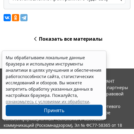
Показать все материалы
Мы обрабатываем локальные данные
браузера и используем инструменты
аналитики в целях улучшения и обеспечения
работоспособности сайта, статистических
© ООО "НПП "ГАРАНТ-СЕРВИС", 2026. Система ГАРАНТ
исследований и обзоров. Вы можете
выпускается с 1990 года. Компания "Гарант" и ее партнеры
запретить обработку указанных данных в
являются участниками Российской ассоциации правовой
настройках браузера. Пожалуйста,
информации ГАРАНТ.
ознакомьтесь с условиями их обработки
.
Портал ГАРАНТ.РУ зарегистрирован в качестве сетевого
Принять
издания Федеральной службой по надзору в сфере
связи,информационных технологий и массовых
коммуникаций (Роскомнадзором), Эл № ФС77-58365 от 18
июня 2014 года.