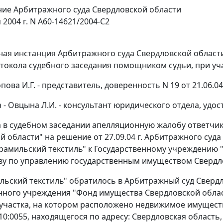
ие Арбитражного суда Свердловской области
 2004 г. N А60-14621/2004-С2
ая инстанция Арбитражного суда Свердловской области 
токола судебного заседания помощником судьи, при уч
опова И.Г. - представитель, доверенность N 19 от 21.06.04 
 - Овцына Л.И. - консультант юридического отдела, удосто
 в судебном заседании апелляционную жалобу ответчик
й области" на решение от 27.09.04 г. Арбитражного суда
рамильский текстиль" к Государственному учреждению 
у по управлению государственным имуществом Свердло
ьский текстиль" обратилось в Арбитражный суд Свердл
нного учреждения "Фонд имущества Свердловской облас
участка, на котором расположено недвижимое имуществ
010:0055, находящегося по адресу: Свердловская область,