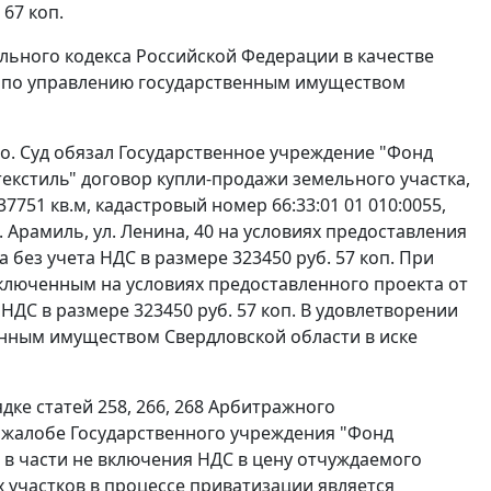
67 коп.
ьного кодекса Российской Федерации в качестве
о по управлению государственным имуществом
но. Суд обязал Государственное учреждение "Фонд
екстиль" договор купли-продажи земельного участка,
51 кв.м, кадастровый номер 66:33:01 01 010:0055,
. Арамиль, ул. Ленина, 40 на условиях предоставления
а без учета НДС в размере 323450 руб. 57 коп. При
заключенным на условиях предоставленного проекта от
а НДС в размере 323450 руб. 57 коп. В удовлетворении
нным имуществом Свердловской области в иске
ядке
статей 258
,
266
,
268
Арбитражного
 жалобе Государственного учреждения "Фонд
 в части не включения НДС в цену отчуждаемого
 участков в процессе приватизации является