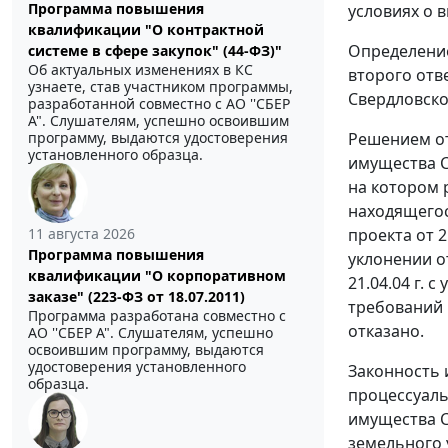
Программа повышения
условиях о в
квалификации "О контрактной
Определением
системе в сфере закупок" (44-ФЗ)"
Об актуальных изменениях в КС
второго отв
узнаете, став участником программы,
Свердловско
разработанной совместно с АО ''СБЕР
А". Слушателям, успешно освоившим
программу, выдаются удостоверения
Решением от
установленного образца.
имущества С
на котором 
находящегося
11 августа 2026
проекта от 2
Программа повышения
уклонении о
квалификации "О корпоративном
21.04.04 г. 
заказе" (223-ФЗ от 18.07.2011)
требований 
Программа разработана совместно с
отказано.
АО ''СБЕР А". Слушателям, успешно
освоившим программу, выдаются
удостоверения установленного
Законность 
образца.
процессуаль
имущества С
земельного 