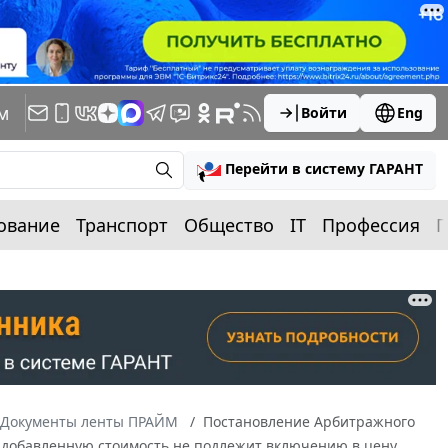
м
Войти
Eng
Перейти в систему ГАРАНТ
ование
Транспорт
Общество
IT
Профессия
П
Документы ленты ПРАЙМ
Постановление Арбитражного
на добавленную стоимость не подлежит включению в цену