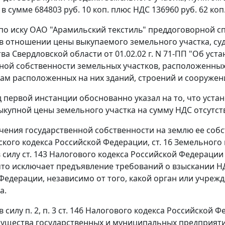
в сумме 684803 руб. 10 коп. плюс НДС 136960 руб. 62 коп
по иску ОАО "Арамильский текстиль" преддоговорной сп
в отношении цены выкупаемого земельного участка, суд
ва Свердловской области от 01.02.02 г. N 71-ПП "Об ус
ой собственности земельных участков, расположенных
ам расположенных на них зданий, строений и сооружений
д первой инстанции обоснованно указал на то, что уст
ыкупной цены земельного участка на сумму НДС отсутст
чения государственной собственности на землю ее соб
кого кодекса Российской Федерации,
ст. 16
Земельного 
 силу
ст. 143
Налогового кодекса Российской Федерации
что исключает предъявление требований о взыскании 
Федерации, независимо от того, какой орган или учрежд
а.
в силу
п. 2
,
п. 3 ст. 146
Налогового кодекса Российской Ф
ущества государственных и муниципальных предприятий