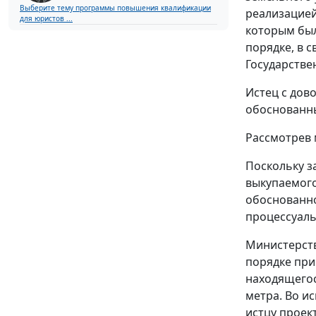
Выберите тему программы повышения квалификации
реализацией
для юристов ...
которым был
порядке, в 
Государстве
Истец с дов
обоснованны
Рассмотрев 
Поскольку з
выкупаемого
обоснованно
процессуаль
Министерств
порядке при
находящегос
метра. Во и
истцу проек