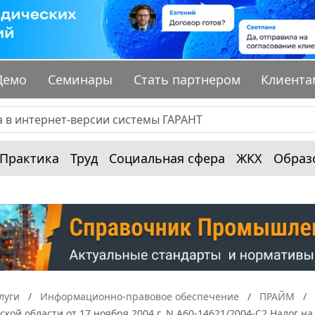
Демо
Семинары
Стать партнером
Клиента
Практика
Труд
Социальная сфера
ЖКХ
Образ
луги
Информационно-правовое обеспечение
ПРАЙМ
ской области от 17 ноября 2004 г. N А60-14621/2004-С2 Налог 