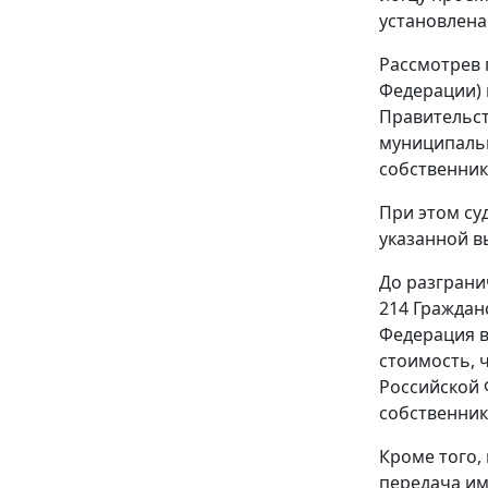
установлена 
Рассмотрев 
Федерации) 
Правительст
муниципальн
собственник
При этом су
указанной в
До разграни
214
Гражданс
Федерация в
стоимость, 
Российской 
собственник
Кроме того, 
передача им