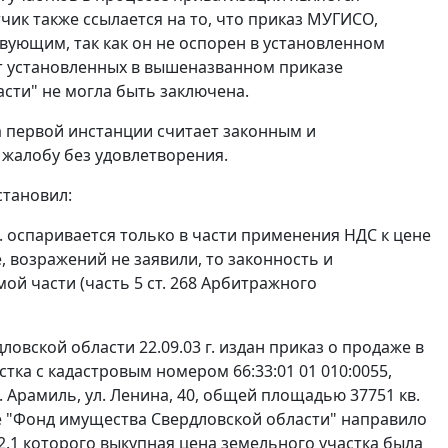
ик также ссылается на то, что приказ МУГИСО,
вующим, так как он не оспорен в установленном
 от установленных в вышеназванном приказе
сти" не могла быть заключена.
а первой инстанции считает законным и
 жалобу без удовлетворения.
становил:
. оспаривается только в части применения НДС к цене
, возражений не заявили, то законность и
ой части (
часть 5 ст. 268
Арбитражного
ской области 22.09.03 г. издан приказ о продаже в
ка с кадастровым номером 66:33:01 01 010:0055,
. Арамиль, ул. Ленина, 40, общей площадью 37751 кв.
е "Фонд имущества Свердловской области" направило
2.1 которого выкупная цена земельного участка была