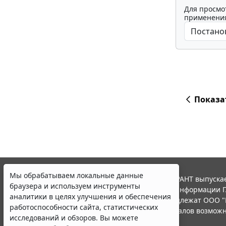
Для просмо
применения
Показа
Мы обрабатываем локальные данные
© ООО "НПП "ГАРАНТ-СЕРВИС", 2026. Система ГАРАНТ выпускае
браузера и используем инструменты
участниками Российской ассоциации правовой информации Г
аналитики в целях улучшения и обеспечения
Все права на материалы сайта ГАРАНТ.РУ принадлежат ООО "
работоспособности сайта, статистических
Полное или частичное воспроизведение материалов возможн
исследований и обзоров. Вы можете
Правила использования портала.