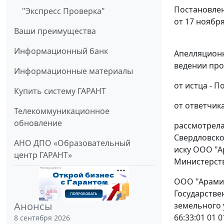
Постановлен
"Экспресс Проверка"
от 17 ноября
Ваши преимущества
Информационный банк
Апелляционн
ведении про
Информационные материалы
от истца - П
Купить систему ГАРАНТ
от ответчика
Телекоммуникационное
обновление
рассмотрела
Свердловско
АНО ДПО «Образовательный
иску ООО "А
центр ГАРАНТ»
Министерств
ООО "Арамил
Государстве
Анонсы
земельного 
66:33:01 01 
8 сентября 2026