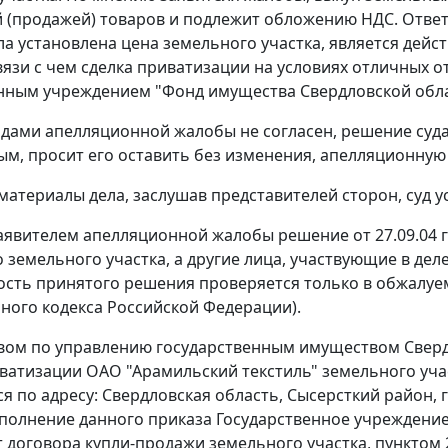
 (продажей) товаров и подлежит обложению НДС. Ответч
а установлена цена земельного участка, является дейст
связи с чем сделка приватизации на условиях отличных
нным учреждением "Фонд имущества Свердловской обла
одами апелляционной жалобы не согласен, решение суд
м, просит его оставить без изменения, апелляционную
материалы дела, заслушав представителей сторон, суд у
аявителем апелляционной жалобы решение от 27.09.04 г
 земельного участка, а другие лица, участвующие в деле
сть принятого решения проверяется только в обжалуем
ного кодекса Российской Федерации).
ом по управлению государственным имуществом Свердлов
ватизации ОАО "Арамильский текстиль" земельного участ
я по адресу: Свердловская область, Сысерсткий район, г
сполнение данного приказа Государственное учреждени
т договора купли-продажи земельного участка, пунктом 