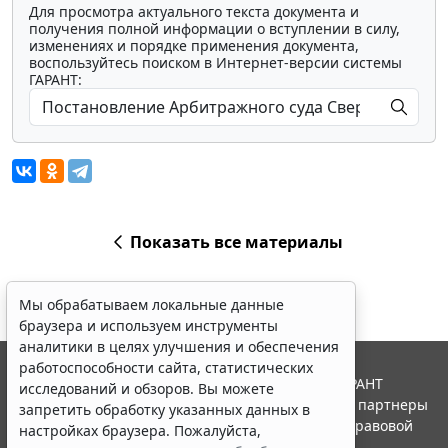
Для просмотра актуального текста документа и
получения полной информации о вступлении в силу,
изменениях и порядке применения документа,
воспользуйтесь поиском в Интернет-версии системы
ГАРАНТ:
Показать все материалы
Мы обрабатываем локальные данные
браузера и используем инструменты
аналитики в целях улучшения и обеспечения
работоспособности сайта, статистических
© ООО "НПП "ГАРАНТ-СЕРВИС", 2026. Система ГАРАНТ
исследований и обзоров. Вы можете
выпускается с 1990 года. Компания "Гарант" и ее партнеры
запретить обработку указанных данных в
являются участниками Российской ассоциации правовой
настройках браузера. Пожалуйста,
информации ГАРАНТ.