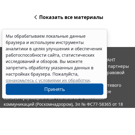
Показать все материалы
Мы обрабатываем локальные данные
браузера и используем инструменты
аналитики в целях улучшения и обеспечения
работоспособности сайта, статистических
© ООО "НПП "ГАРАНТ-СЕРВИС", 2026. Система ГАРАНТ
исследований и обзоров. Вы можете
выпускается с 1990 года. Компания "Гарант" и ее партнеры
запретить обработку указанных данных в
являются участниками Российской ассоциации правовой
настройках браузера. Пожалуйста,
информации ГАРАНТ.
ознакомьтесь с условиями их обработки
.
Портал ГАРАНТ.РУ зарегистрирован в качестве сетевого
Принять
издания Федеральной службой по надзору в сфере
связи,информационных технологий и массовых
коммуникаций (Роскомнадзором), Эл № ФС77-58365 от 18
июня 2014 года.
16+
Контакты
8-800-200-88-88