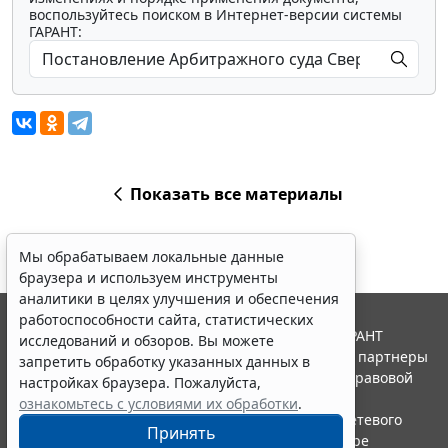
воспользуйтесь поиском в Интернет-версии системы
ГАРАНТ:
Показать все материалы
Мы обрабатываем локальные данные
браузера и используем инструменты
аналитики в целях улучшения и обеспечения
работоспособности сайта, статистических
© ООО "НПП "ГАРАНТ-СЕРВИС", 2026. Система ГАРАНТ
исследований и обзоров. Вы можете
выпускается с 1990 года. Компания "Гарант" и ее партнеры
запретить обработку указанных данных в
являются участниками Российской ассоциации правовой
настройках браузера. Пожалуйста,
информации ГАРАНТ.
ознакомьтесь с условиями их обработки
.
Портал ГАРАНТ.РУ зарегистрирован в качестве сетевого
Принять
издания Федеральной службой по надзору в сфере