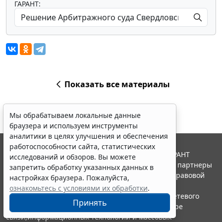
ГАРАНТ:
Показать все материалы
Мы обрабатываем локальные данные
браузера и используем инструменты
аналитики в целях улучшения и обеспечения
работоспособности сайта, статистических
© ООО "НПП "ГАРАНТ-СЕРВИС", 2026. Система ГАРАНТ
исследований и обзоров. Вы можете
выпускается с 1990 года. Компания "Гарант" и ее партнеры
запретить обработку указанных данных в
являются участниками Российской ассоциации правовой
настройках браузера. Пожалуйста,
информации ГАРАНТ.
ознакомьтесь с условиями их обработки
.
Портал ГАРАНТ.РУ зарегистрирован в качестве сетевого
Принять
издания Федеральной службой по надзору в сфере
связи,информационных технологий и массовых