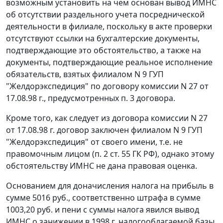
возможным установить на чем основан вывод ИМНС
об отсутствии раздельного учета посреднической
деятельности в филиале, поскольку в акте проверки
отсутствуют ссылки на бухгалтерские документы,
подтверждающие это обстоятельство, а также на
документы, подтверждающие реальное исполнение
обязательств, взятых филиалом N 9 ГУП
"Желдорэкспедиция" по договору комиссии N 27 от
17.08.98 г., предусмотренных п. 3 договора.
Кроме того, как следует из договора комиссии N 27
от 17.08.98 г. договор заключен филиалом N 9 ГУП
"Желдорэкспедиция" от своего имени, т.е. не
правомочным лицом (
п. 2 ст. 55
ГК РФ), однако этому
обстоятельству ИМНС не дана правовая оценка.
Основанием для доначисления налога на прибыль в
сумме 5016 руб., соответственно штрафа в сумме
1003,20 руб. и пени с суммы налога явился вывод
ИМНС о занижении в 1998 г. налогооблагаемой базы