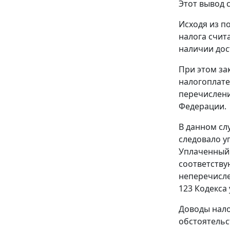
Этот вывод 
Исходя из 
налога счит
наличии дос
При этом
за
налогоплате
перечислени
Федерации.
В данном сл
следовало у
Уплаченный 
соответству
неперечисле
123
Кодекса 
Доводы нало
обстоятельс