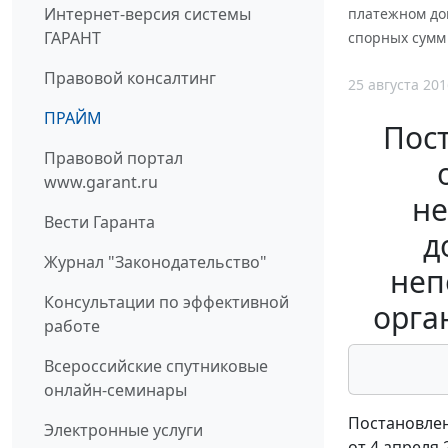
Интернет-версия системы
платежном до
ГАРАНТ
спорных сумм
Правовой консалтинг
25 августа 201
ПРАЙМ
Пос
Правовой портал
www.garant.ru
не
Вести Гаранта
д
Журнал "Законодательство"
неп
Консультации по эффективной
орга
работе
Всероссийские спутниковые
онлайн-семинары
Постановлен
Электронные услуги
от 4 апреля 