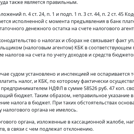
суда также является правильным.
положений
п. 4 ст. 24
,
п. 1
и
подп. 1 п. 3 ст. 44
,
п. 2 ст. 45
Код
ается исполненной с момента предъявления в банк пла
таточного денежного остатка на счете налогового агент
конодательство о налогах и сборах
не связывает факт у
льщиком (налоговым агентом) КБК в соответствующем 
е налогов на счета по учету доходов и средств бюджет
учае судом установлено и инспекцией не оспаривается 
платить налог, и КБК, по которому фактически осуществ
предпринимателем НДФЛ в сумме 58526 руб. 47 коп. св
ющий бюджет. Таким образом, неправильное указание в
ние налога в бюджет. При таких обстоятельствах основ
у налогового органа не имелось.
гового органа, изложенные в кассационной жалобе, на
тв, в связи с чем подлежат отклонению.