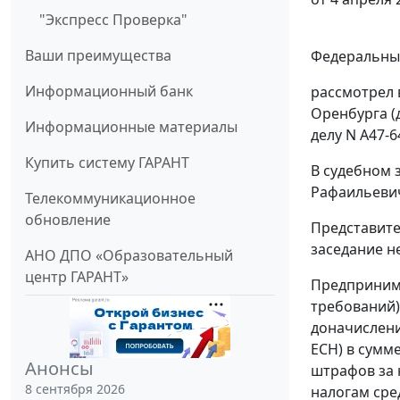
"Экспресс Проверка"
Ваши преимущества
Федеральный
Информационный банк
рассмотрел 
Оренбурга (
Информационные материалы
делу N А47-6
Купить систему ГАРАНТ
В судебном 
Рафаильевича
Телекоммуникационное
обновление
Представите
заседание н
АНО ДПО «Образовательный
центр ГАРАНТ»
Предпринима
требований)
доначисления
ЕСН) в сумме
Анонсы
штрафов за 
8 сентября 2026
налогам сре