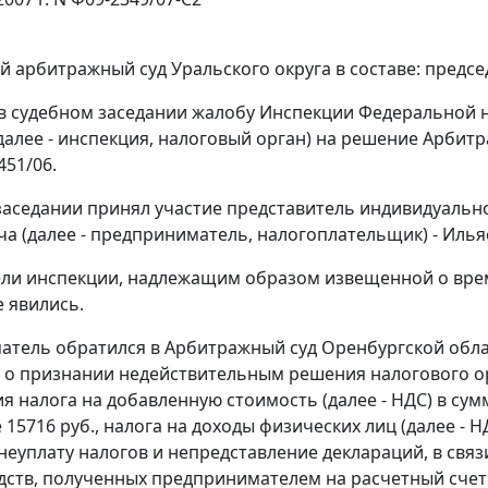
 арбитражный суд Уральского округа в составе: предсе
в судебном заседании жалобу Инспекции Федеральной н
далее - инспекция, налоговый орган) на решение Арбитр
451/06.
заседании принял участие представитель индивидуаль
 (далее - предприниматель, налогоплательщик) - Ильясов
ли инспекции, надлежащим образом извещенной о време
е явились.
тель обратился в Арбитражный суд Оренбургской облас
 о признании недействительным решения налогового орга
 налога на добавленную стоимость (далее - НДС) в сумм
 15716 руб., налога на доходы физических лиц (далее - 
неуплату налогов и непредставление деклараций, в свя
дств, полученных предпринимателем на расчетный счет 