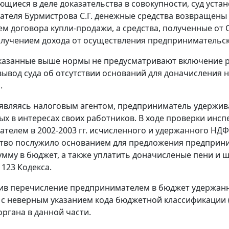
щиеся в деле доказательства в совокупности, суд уста
теля Бурмистрова С.Г. денежные средства возвращены п
м договора купли-продажи, а средства, полученные от
олучением дохода от осуществления предпринимательск
казанные выше нормы не предусматривают включение 
вывод суда об отсутствии оснований для доначисления 
.
 являясь налоговым агентом, предприниматель удержив
х в интересах своих работников. В ходе проверки инсп
телем в 2002-2003 гг. исчисленного и удержанного НДФЛ,
тво послужило основанием для предложения предприним
умму в бюджет, а также уплатить доначисленые пени и 
. 123
Кодекса.
вив перечисление предпринимателем в бюджет удержанн
с неверным указанием кода бюджетной классификации (
органа в данной части.