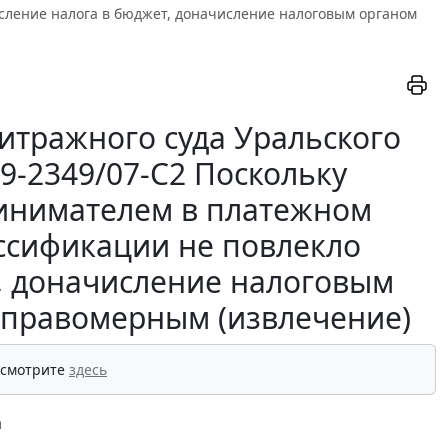
сление налога в бюджет, доначисление налоговым органом
итражного суда Уральского
09-2349/07-С2 Поскольку
инимателем в платежном
ссификации не повлекло
, доначисление налоговым
еправомерным (извлечение)
 смотрите
здесь
а