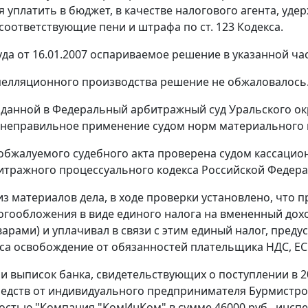
 уплатить в бюджет, в качестве налогового агента, уд
., соответствующие пени и штрафа по
ст. 123
Кодекса.
да от 16.01.2007 оспариваемое решение в указанной ч
пелляционного производства решение не обжаловалось
оданной в Федеральный арбитражный суд Уральского окр
 неправильное применение судом норм материального 
обжалуемого судебного акта проверена судом кассацио
тражного процессуального кодекса Российской Федера
 из материалов дела, в ходе проверки установлено, что 
огообложения в виде единого налога на вмененный дох
варами) и уплачивал в связи с этим единый налог, пре
са освобождение от обязанностей плательщика НДС, ЕС
и выписок банка, свидетельствующих о поступлении в 2
едств от индивидуального предпринимателя Бурмистрова
остью "Компания "КомИнКом" в сумме 46000 руб., инспе