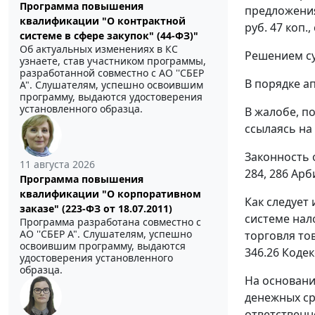
Программа повышения
предложения
квалификации "О контрактной
руб. 47 коп
системе в сфере закупок" (44-ФЗ)"
Об актуальных изменениях в КС
Решением су
узнаете, став участником программы,
разработанной совместно с АО ''СБЕР
В порядке а
А". Слушателям, успешно освоившим
программу, выдаются удостоверения
установленного образца.
В жалобе, п
ссылаясь на
Законность 
11 августа 2026
284
,
286
Арби
Программа повышения
квалификации "О корпоративном
Как следует
заказе" (223-ФЗ от 18.07.2011)
системе нал
Программа разработана совместно с
АО ''СБЕР А". Слушателям, успешно
торговля то
освоившим программу, выдаются
346.26
Кодек
удостоверения установленного
образца.
На основани
денежных ср
ответственн