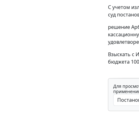
С учетом из
суд постано
решение Арб
кассационну
удовлетворе
Взыскать с 
бюджета 100
Для просмо
применения