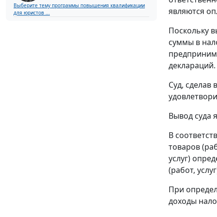
Выберите тему программы повышения квалификации
являются оп
для юристов ...
Поскольку в
суммы в нал
предпринима
деклараций.
Суд, сделав
удовлетвори
Вывод суда 
В соответст
товаров (раб
услуг) опре
(работ, услуг
При определ
доходы нало