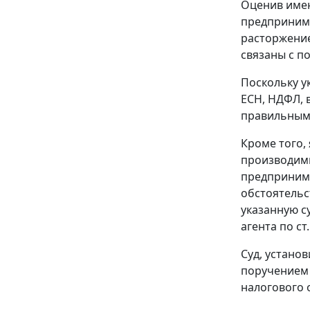
Оценив имею
предпринима
расторжение
связаны с п
Поскольку у
ЕСН, НДФЛ, 
правильным
Кроме того,
производимы
предпринима
обстоятельс
указанную с
агента по
ст
Суд, устано
поручением 
налогового 