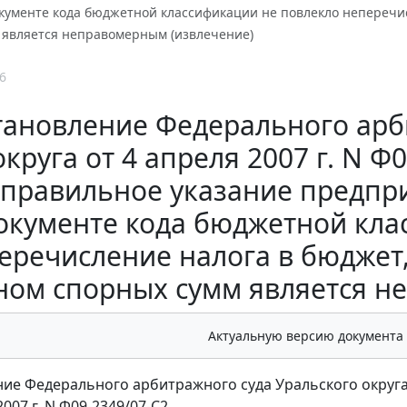
кументе кода бюджетной классификации не повлекло неперечи
 является неправомерным (извлечение)
6
тановление Федерального арб
округа от 4 апреля 2007 г. N Ф
правильное указание предпр
окументе кода бюджетной кла
еречисление налога в бюджет
ном спорных сумм является н
Актуальную версию документа
ие Федерального арбитражного суда Уральского округ
2007 г. N Ф09-2349/07-С2