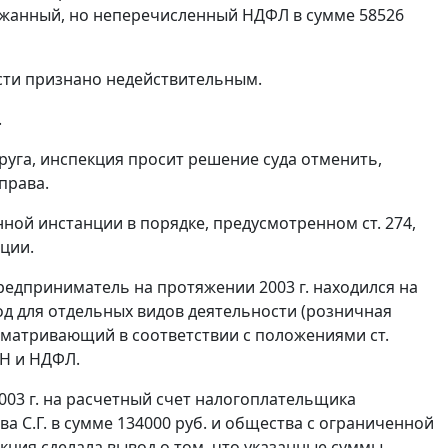
ержанный, но неперечисленный НДФЛ в сумме 58526
асти признано недействительным.
.
уга, инспекция просит решение суда отменить,
права.
нной инстанции в порядке, предусмотренном
ст. 274
,
ции.
предприниматель на протяжении 2003 г. находился на
од для отдельных видов деятельности (розничная
дусматривающий в соответствии с положениями
ст.
Н и НДФЛ.
003 г. на расчетный счет налогоплательщика
 С.Г. в сумме 134000 руб. и общества с ограниченной
кция сделала вывод о том, что указанные суммы