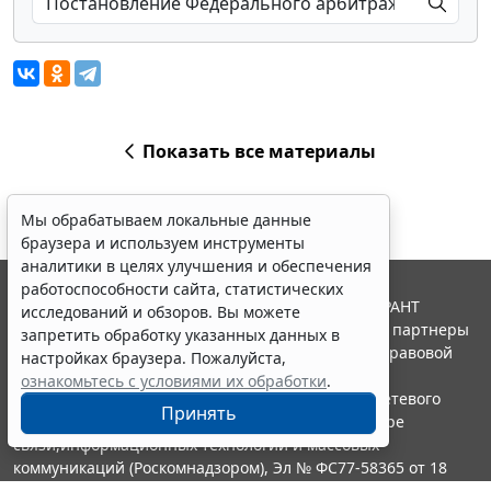
Показать все материалы
Мы обрабатываем локальные данные
браузера и используем инструменты
аналитики в целях улучшения и обеспечения
работоспособности сайта, статистических
© ООО "НПП "ГАРАНТ-СЕРВИС", 2026. Система ГАРАНТ
исследований и обзоров. Вы можете
выпускается с 1990 года. Компания "Гарант" и ее партнеры
запретить обработку указанных данных в
являются участниками Российской ассоциации правовой
настройках браузера. Пожалуйста,
информации ГАРАНТ.
ознакомьтесь с условиями их обработки
.
Портал ГАРАНТ.РУ зарегистрирован в качестве сетевого
Принять
издания Федеральной службой по надзору в сфере
связи,информационных технологий и массовых
коммуникаций (Роскомнадзором), Эл № ФС77-58365 от 18
июня 2014 года.