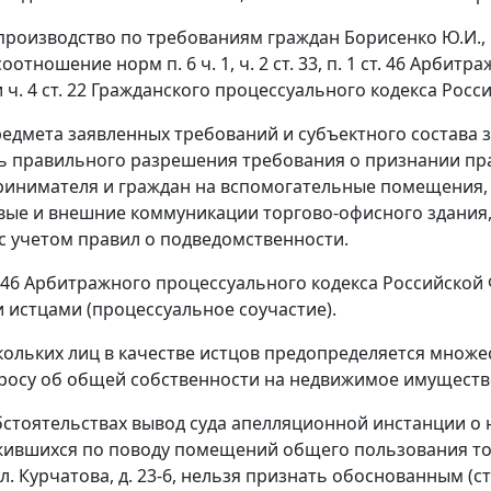
роизводство по требованиям граждан Борисенко Ю.И., К
 соотношение норм
п. 6 ч. 1
,
ч. 2 ст. 33
,
п. 1 ст. 46
Арбитраж
и
ч. 4 ст. 22
Гражданского процессуального кодекса Росс
редмета заявленных требований и субъектного состава 
 правильного разрешения требования о признании пр
ринимателя и граждан на вспомогательные помещения, 
ые и внешние коммуникации торгово-офисного здания,
с учетом правил о подведомственности.
 46
Арбитражного процессуального кодекса Российской 
 истцами (процессуальное соучастие).
кольких лиц в качестве истцов предопределяется множ
росу об общей собственности на недвижимое имуществ
бстоятельствах вывод суда апелляционной инстанции 
жившихся по поводу помещений общего пользования тор
л. Курчатова, д. 23-6, нельзя признать обоснованным (
ст