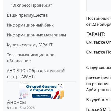
"Экспресс Проверка"
Ваши преимущества
Постановлен
от 22 ноября
Информационный банк
ГАРАНТ:
Информационные материалы
См. также
Оп
Купить систему ГАРАНТ
См. также
По
Телекоммуникационное
обновление
Федеральный
АНО ДПО «Образовательный
центр ГАРАНТ»
рассмотрел 
на решение с
Арбитражног
В судебном 
Анонсы
8 сентября 2026
Горский М.Г.