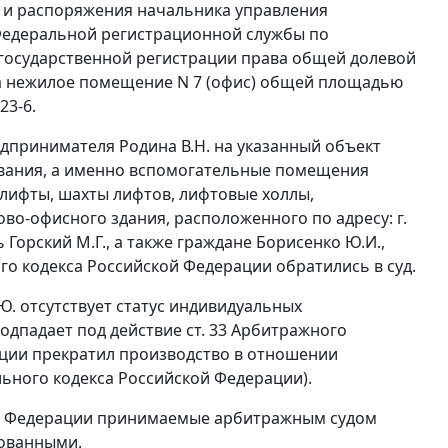
г. и распоряжения начальника управления
м Федеральной регистрационной службы по
 государственной регистрации права общей долевой
 на нежилое помещение N 7 (офис) общей площадью
23-6.
едпринимателя Родина В.Н. на указанный объект
ования, а именно вспомогательные помещения
) лифты, шахты лифтов, лифтовые холлы,
во-офисного здания, расположенного по адресу: г.
 Горский М.Г., а также граждане Борисенко Ю.И.,
го кодекса Российской Федерации обратились в суд.
.Ю. отсутствует статус индивидуальных
подпадает под действие
ст. 33
Арбитражного
нции прекратил производство в отношении
ьного кодекса Российской Федерации).
й Федерации принимаемые арбитражным судом
ованными.