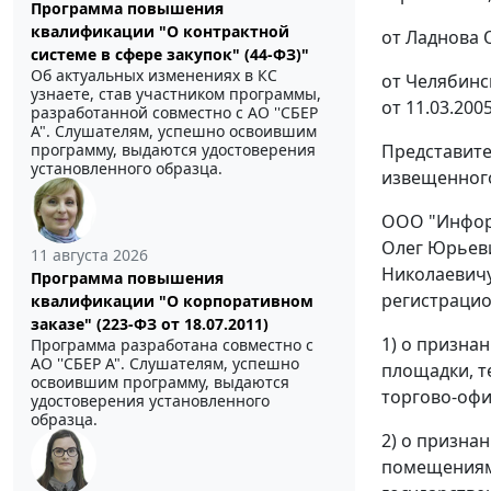
Программа повышения
квалификации "О контрактной
от Ладнова О
системе в сфере закупок" (44-ФЗ)"
Об актуальных изменениях в КС
от Челябинс
узнаете, став участником программы,
от 11.03.2005
разработанной совместно с АО ''СБЕР
А". Слушателям, успешно освоившим
Представите
программу, выдаются удостоверения
установленного образца.
извещенного
ООО "ИнфорМ
Олег Юрьеви
11 августа 2026
Николаевичу
Программа повышения
регистрацио
квалификации "О корпоративном
заказе" (223-ФЗ от 18.07.2011)
1) о призна
Программа разработана совместно с
АО ''СБЕР А". Слушателям, успешно
площадки, т
освоившим программу, выдаются
торгово-офис
удостоверения установленного
образца.
2) о призна
помещениям N