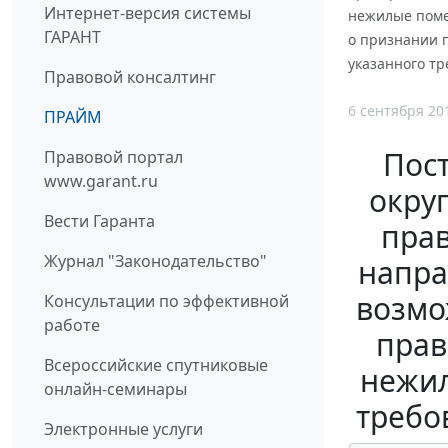
Интернет-версия системы
нежилые поме
ГАРАНТ
о признании 
указанного тр
Правовой консалтинг
6 сентября 20
ПРАЙМ
Пос
Правовой портал
www.garant.ru
округ
Вести Гаранта
пра
Журнал "Законодательство"
напра
возмо
Консультации по эффективной
работе
прав
Всероссийские спутниковые
нежил
онлайн-семинары
требо
Электронные услуги