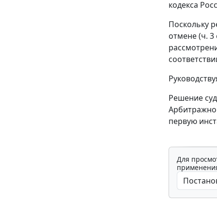
кодекса Рос
Поскольку р
отмене (
ч. 3
рассмотрени
соответстви
Руководств
Решение суда
Арбитражног
первую инст
Для просмо
применения