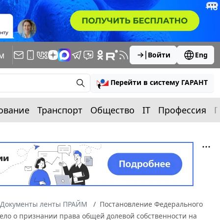
м
Войти
Eng
Перейти в систему ГАРАНТ
ование
Транспорт
Общество
IT
Профессия
П
Документы ленты ПРАЙМ
Постановление Федерального
 Дело о признании права общей долевой собственности на