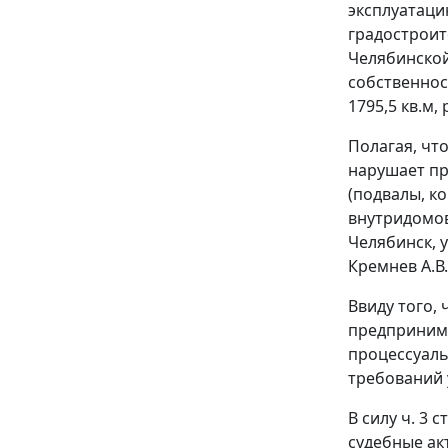
эксплуатаци
градостроит
Челябинской
собственнос
1795,5 кв.м,
Полагая, чт
нарушает пр
(подвалы, к
внутридомов
Челябинск, у
Кремнев А.В
Ввиду того, 
предпринима
процессуаль
требований 
В силу
ч. 3 ст
судебные а