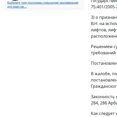
государстве
Выберите тему программы повышения квалификации
75:401/2005-2
для юристов ...
3) о призна
В.Н. на всп
лифтов, лиф
расположенно
Решением су
требований 
Постановлен
В жалобе, п
постановлен
Гражданског
Законность 
284
,
286
Арби
Как следует