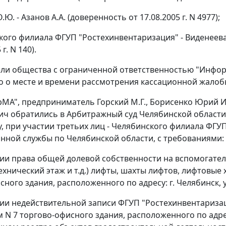
.Ю. - Азанов А.А. (доверенность от 17.08.2005 г. N 4977);
кого филиала ФГУП "Ростехинвентаризация" - Виденеева
 г. N 140).
ли общества с ограниченной ответственностью "Инфо
 о месте и времени рассмотрения кассационной жалобы,
А", предприниматель Горский М.Г., Борисенко Юрий И
ч обратились в Арбитражный суд Челябинской области
, при участии третьих лиц - Челябинского филиала ФГУ
нной службы по Челябинской области, с требованиями:
нии права общей долевой собственности на вспомогате
ехнический этаж и т.д.) лифты, шахты лифтов, лифтовы
ного здания, расположенного по адресу: г. Челябинск, ул
нии недействительной записи ФГУП "Ростехинвентаризац
 7 торгово-офисного здания, расположенного по адресу: 