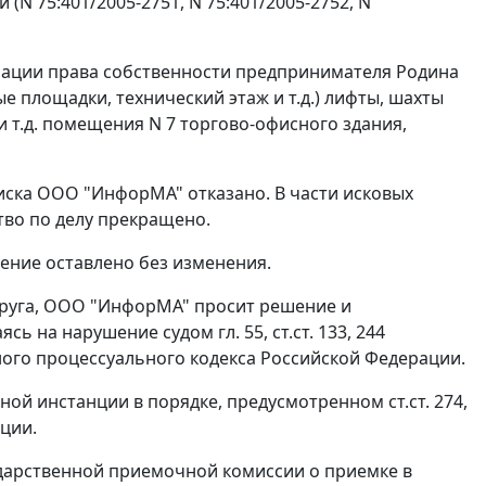
N 75:401/2005-2751, N 75:401/2005-2752, N
трации права собственности предпринимателя Родина
 площадки, технический этаж и т.д.) лифты, шахты
 т.д. помещения N 7 торгово-офисного здания,
 иска ООО "ИнфорМА" отказано. В части исковых
тво по делу прекращено.
шение оставлено без изменения.
круга, ООО "ИнфорМА" просит решение и
аясь на нарушение судом
гл. 55
,
ст.ст. 133
,
244
го процессуального кодекса Российской Федерации.
нной инстанции в порядке, предусмотренном
ст.ст. 274
,
ции.
осударственной приемочной комиссии о приемке в