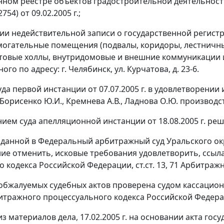
нном реестре объектов градостроительной деятельности (
754) от 09.02.2005 г.;
нии недействительной записи о государственной регис
омогательные помещения (подвалы, коридоры, лестничные
товые холлы, внутридомовые и внешние коммуникации и
го по адресу: г. Челябинск, ул. Курчатова, д. 23-6.
да первой инстанции от 07.07.2005 г. в удовлетворении
Борисенко Ю.И., Кремнева А.В., Ладнова О.Ю. производс
ием суда апелляционной инстанции от 18.08.2005 г. ре
оданной в Федеральный арбитражный суд Уральского о
ие отменить, исковые требования удовлетворить, ссыл
о кодекса Российской Федерации,
ст.ст. 13
,
71
Арбитражно
обжалуемых судебных актов проверена судом кассацио
тражного процессуального кодекса Российской Федера
 из материалов дела, 17.02.2005 г. на основании акта г