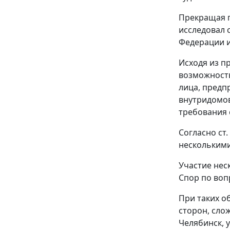
Прекращая п
исследовал
Федерации 
Исходя из п
возможность
лица, предп
внутридомов
требования 
Согласно
ст.
несколькими
Участие нес
Спор по воп
При таких о
сторон, сло
Челябинск, у