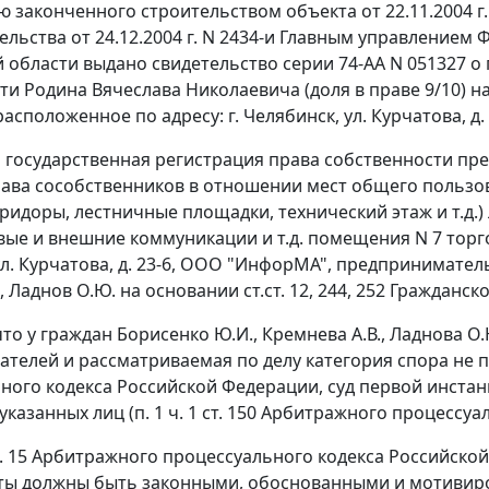
ю законченного строительством объекта от 22.11.2004 
ельства от 24.12.2004 г. N 2434-и Главным управление
 области выдано свидетельство серии 74-АА N 051327 о
ти Родина Вячеслава Николаевича (доля в праве 9/10)
 расположенное по адресу: г. Челябинск, ул. Курчатова, д. 
о государственная регистрация права собственности пр
ава сособственников в отношении мест общего польз
оридоры, лестничные площадки, технический этаж и т.д.
ые и внешние коммуникации и т.д. помещения N 7 торго
л. Курчатова, д. 23-6, ООО "ИнфорМА", предприниматель
., Ладнов О.Ю. на основании
ст.ст. 12
,
244
,
252
Гражданско
что у граждан Борисенко Ю.И., Кремнева А.В., Ладнова О
телей и рассматриваемая по делу категория спора не 
ного кодекса Российской Федерации, суд первой инста
указанных лиц (
п. 1 ч. 1 ст. 150
Арбитражного процессуал
. 15
Арбитражного процессуального кодекса Российско
кты должны быть законными, обоснованными и мотивир