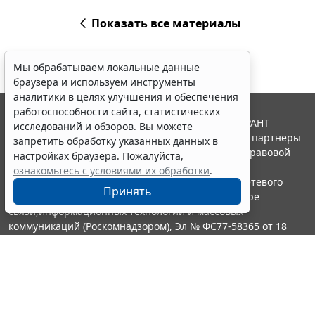
Показать все материалы
Мы обрабатываем локальные данные
браузера и используем инструменты
аналитики в целях улучшения и обеспечения
работоспособности сайта, статистических
© ООО "НПП "ГАРАНТ-СЕРВИС", 2026. Система ГАРАНТ
исследований и обзоров. Вы можете
выпускается с 1990 года. Компания "Гарант" и ее партнеры
запретить обработку указанных данных в
являются участниками Российской ассоциации правовой
настройках браузера. Пожалуйста,
информации ГАРАНТ.
ознакомьтесь с условиями их обработки
.
Портал ГАРАНТ.РУ зарегистрирован в качестве сетевого
Принять
издания Федеральной службой по надзору в сфере
связи,информационных технологий и массовых
коммуникаций (Роскомнадзором), Эл № ФС77-58365 от 18
июня 2014 года.
16+
Контакты
8-800-200-88-88