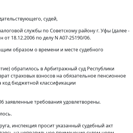
дательствующего, судей,
логовой службы по Советскому району г. Уфы (далее -
от 18.12.2006 по делу N А07-25190/06.
ащим образом о времени и месте судебного
ятие) обратилось в Арбитражный суд Республики
врат страховых взносов на обязательное пенсионное
на код бюджетной классификации
06 заявленные требования удовлетворены.
лось.
уга, инспекция просит указанный судебный акт
ылаясь на неправильное применение судом норм