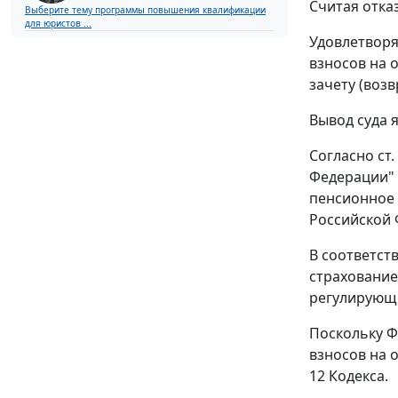
Считая отка
Выберите тему программы повышения квалификации
для юристов ...
Удовлетворя
взносов на 
зачету (воз
Вывод суда 
Согласно
ст.
Федерации" 
пенсионное 
Российской 
В соответст
страхование
регулирующи
Поскольку
Ф
взносов на 
12
Кодекса.