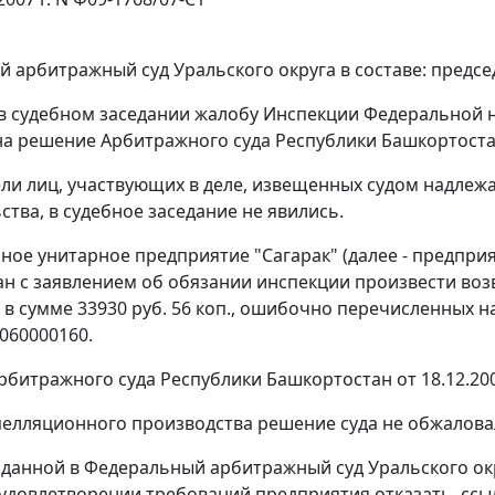
 арбитражный суд Уральского округа в составе: предсе
в судебном заседании жалобу Инспекции Федеральной на
на решение Арбитражного суда Республики Башкортостан 
ли лиц, участвующих в деле, извещенных судом надлеж
ства, в судебное заседание не явились.
ое унитарное предприятие "Сагарак" (далее - предпри
н с заявлением об обязании инспекции произвести воз
 в сумме 33930 руб. 56 коп., ошибочно перечисленных 
060000160.
битражного суда Республики Башкортостан от 18.12.20
пелляционного производства решение суда не обжалова
оданной в Федеральный арбитражный суд Уральского окр
 удовлетворении требований предприятия отказать, сс