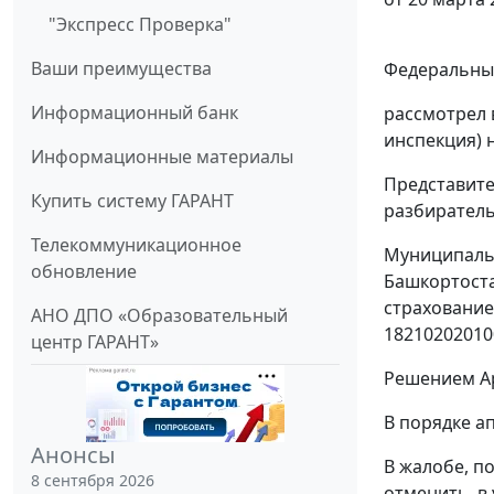
"Экспресс Проверка"
Ваши преимущества
Федеральный
Информационный банк
рассмотрел 
инспекция) 
Информационные материалы
Представите
Купить систему ГАРАНТ
разбиратель
Телекоммуникационное
Муниципальн
обновление
Башкортоста
страхование
АНО ДПО «Образовательный
18210202010
центр ГАРАНТ»
Решением Ар
В порядке а
Анонсы
В жалобе, п
8 сентября 2026
отменить, в