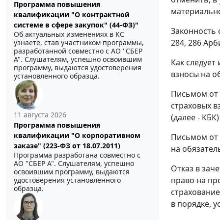
Программа повышения
материально
квалификации "О контрактной
системе в сфере закупок" (44-ФЗ)"
Законность 
Об актуальных изменениях в КС
284
,
286
Арби
узнаете, став участником программы,
разработанной совместно с АО ''СБЕР
А". Слушателям, успешно освоившим
Как следует
программу, выдаются удостоверения
взносы на о
установленного образца.
Письмом от 
страховых в
11 августа 2026
(далее - КБ
Программа повышения
квалификации "О корпоративном
Письмом от 
заказе" (223-ФЗ от 18.07.2011)
на обязател
Программа разработана совместно с
АО ''СБЕР А". Слушателям, успешно
Отказ в зач
освоившим программу, выдаются
право на пр
удостоверения установленного
образца.
страхование
в порядке, 