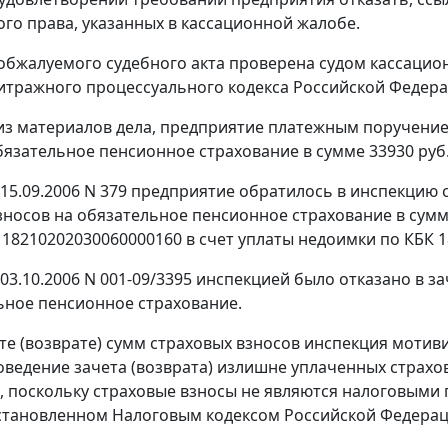
го права, указанных в кассационной жалобе.
обжалуемого судебного акта проверена судом кассацио
тражного процессуального кодекса Российской Федера
 из материалов дела, предприятие платежным поручение
бязательное пенсионное страхование в сумме 33930 руб.
15.09.2006 N 379 предприятие обратилось в инспекцию
зносов на обязательное пенсионное страхование в сумме
К) 18210202030060000160 в счет уплаты недоимки по КБК 
03.10.2006 N 001-09/3395 инспекцией было отказано в з
ьное пенсионное страхование.
ете (возврате) сумм страховых взносов инспекция мотив
оведение зачета (возврата) излишне уплаченных страхо
, поскольку страховые взносы не являются налоговыми
установленном
Налоговым кодексом
Российской Федерации