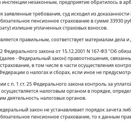
з инспекции незаконным, предприятие обратилось в ар
я заявленные требования, суд исходил из доказанност
обязательное пенсионное страхование в сумме 33930 руб
врату) излишне уплаченных страховых взносов.
является правильным, соответствует материалам дела и
 2
Федерального закона от 15.12.2001 N 167-ФЗ "Об обя
(далее - Федеральный закон) правоотношения, связанн
страхование, в том числе в части осуществления контро
Федерации о налогах и сборах, если иное не предусмот
вии с
п. 1 ст. 25
Федерального закона контроль за уплато
 осуществляется налоговым органом в порядке, опред
м деятельность налоговых органов.
едеральный закон
не устанавливает порядок зачета ли
обязательное пенсионное страхование, то к данным 