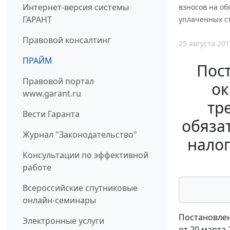
Интернет-версия системы
взносов на об
ГАРАНТ
уплаченных ст
Правовой консалтинг
25 августа 201
ПРАЙМ
Пос
Правовой портал
ок
www.garant.ru
тр
Вести Гаранта
обяза
Журнал "Законодательство"
налог
Консультации по эффективной
работе
Всероссийские спутниковые
онлайн-семинары
Постановлен
Электронные услуги
от 20 марта 