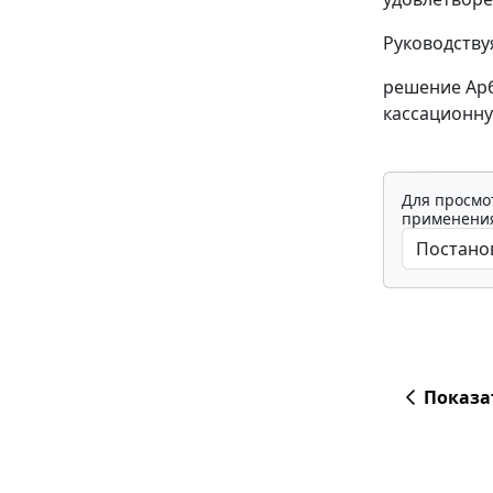
Руководств
решение Арб
кассационну
Для просмо
применения
Показа