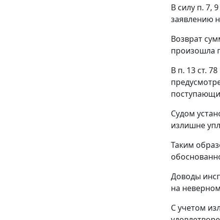
В
силу п. 7
,
9
заявлению 
Возврат сум
произошла п
В
п. 13 ст. 78
предусмотр
поступающи
Судом устан
излишне упл
Таким образ
обоснованн
Доводы инсп
на неверном
С учетом из
удовлетворе