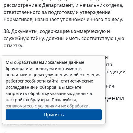
рассмотрение в Департамент, и начальник отдела,
ответственного за подготовку и утверждение
нормативов, назначает уполномоченного по делу.
38. Документы, содержащие коммерческую и
служебную тайну, должны иметь соответствующую
отметку.
39. Срок принятия решения об утверждении
Мы обрабатываем локальные данные
нормативов составляет два месяца с момента
браузера и используем инструменты
регистрации факта приема Заявления в экспедиции
аналитики в целях улучшения и обеспечения
Минпромэнерго России с присвоением
работоспособности сайта, статистических
регистрационного номера и даты поступления.
исследований и обзоров. Вы можете
запретить обработку указанных данных в
Основания для отказа в утверждении
настройках браузера. Пожалуйста,
нормативов
ознакомьтесь с условиями их обработки
.
Принять
40. Основанием для отказа в утверждении
нормативов является: