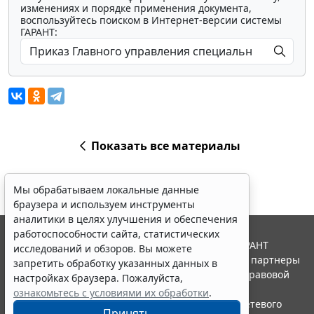
изменениях и порядке применения документа,
воспользуйтесь поиском в Интернет-версии системы
ГАРАНТ:
Показать все материалы
Мы обрабатываем локальные данные
браузера и используем инструменты
аналитики в целях улучшения и обеспечения
работоспособности сайта, статистических
© ООО "НПП "ГАРАНТ-СЕРВИС", 2026. Система ГАРАНТ
исследований и обзоров. Вы можете
выпускается с 1990 года. Компания "Гарант" и ее партнеры
запретить обработку указанных данных в
являются участниками Российской ассоциации правовой
настройках браузера. Пожалуйста,
информации ГАРАНТ.
ознакомьтесь с условиями их обработки
.
Портал ГАРАНТ.РУ зарегистрирован в качестве сетевого
Принять