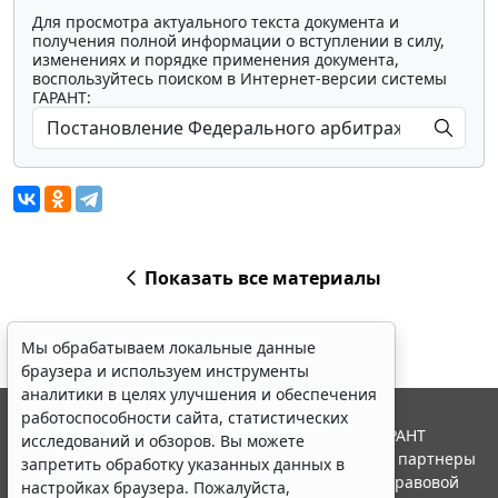
Для просмотра актуального текста документа и
получения полной информации о вступлении в силу,
изменениях и порядке применения документа,
воспользуйтесь поиском в Интернет-версии системы
ГАРАНТ:
Показать все материалы
Мы обрабатываем локальные данные
браузера и используем инструменты
аналитики в целях улучшения и обеспечения
работоспособности сайта, статистических
© ООО "НПП "ГАРАНТ-СЕРВИС", 2026. Система ГАРАНТ
исследований и обзоров. Вы можете
выпускается с 1990 года. Компания "Гарант" и ее партнеры
запретить обработку указанных данных в
являются участниками Российской ассоциации правовой
настройках браузера. Пожалуйста,