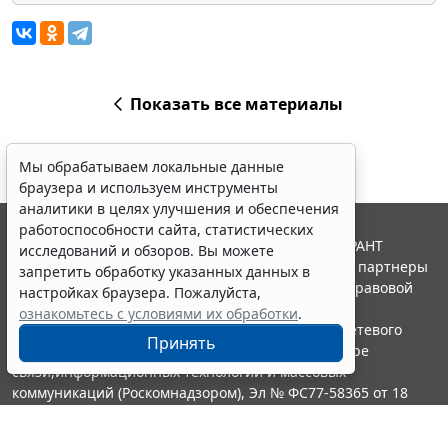
Показать все материалы
Мы обрабатываем локальные данные
браузера и используем инструменты
аналитики в целях улучшения и обеспечения
работоспособности сайта, статистических
© ООО "НПП "ГАРАНТ-СЕРВИС", 2026. Система ГАРАНТ
исследований и обзоров. Вы можете
выпускается с 1990 года. Компания "Гарант" и ее партнеры
запретить обработку указанных данных в
являются участниками Российской ассоциации правовой
настройках браузера. Пожалуйста,
информации ГАРАНТ.
ознакомьтесь с условиями их обработки
.
Портал ГАРАНТ.РУ зарегистрирован в качестве сетевого
Принять
издания Федеральной службой по надзору в сфере
связи,информационных технологий и массовых
коммуникаций (Роскомнадзором), Эл № ФС77-58365 от 18
июня 2014 года.