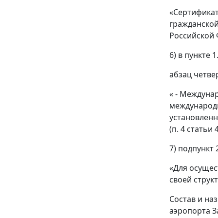
«Сертификат
гражданской
Российской 
6) в пункте 
абзац четве
« - Междуна
международн
установленн
(п. 4 статьи
7) подпункт 
«Для осущес
своей струк
Состав и на
аэропорта З