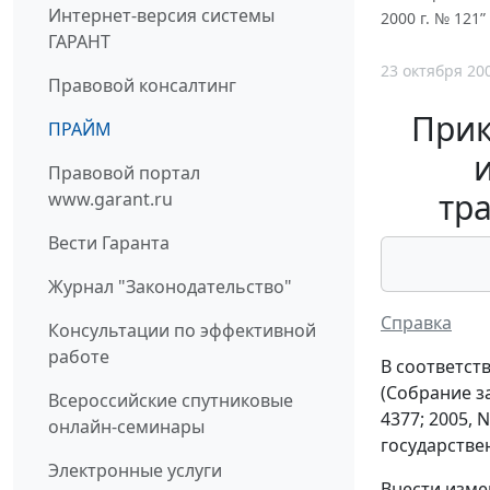
Интернет-версия системы
2000 г. № 121”
ГАРАНТ
23 октября 20
Правовой консалтинг
Прик
ПРАЙМ
Правовой портал
тр
www.garant.ru
Вести Гаранта
Журнал "Законодательство"
Справка
Консультации по эффективной
работе
В соответст
(Собрание зак
Всероссийские спутниковые
4377; 2005, N
онлайн-семинары
государстве
Электронные услуги
Внести изме