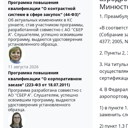
Программа повышения
Минюсто
квалификации "О контрактной
системе в сфере закупок" (44-ФЗ)"
1. Преамбул
Об актуальных изменениях в КС
узнаете, став участником программы,
«В соответс
разработанной совместно с АО ''СБЕР
(Собрание зак
А". Слушателям, успешно освоившим
программу, выдаются удостоверения
4377; 2005, N 
установленного образца.
2. Пункты 2,
3. На титул
11 августа 2026
осуществляю
Программа повышения
сертификаци
квалификации "О корпоративном
заказе" (223-ФЗ от 18.07.2011)
4. В Федера
Программа разработана совместно с
АО ''СБЕР А". Слушателям, успешно
аэропортову
освоившим программу, выдаются
удостоверения установленного
1) в пункте
образца.
заменить сл
2) пункт 1.