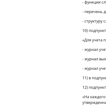
- функции с
- перечень 
- структуру 
10) подпункт
«Для учета 
- журнал уч
- журнал вы
- журнал уч
11) в подпу
12) подпункт
«На каждого
утвержденна