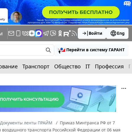
м
Войти
Eng
Перейти в систему ГАРАНТ
ование
Транспорт
Общество
IT
Профессия
П
Документы ленты ПРАЙМ
Приказ Минтранса РФ от 7
ы воздушного транспорта Российской Федерации от 06 мая