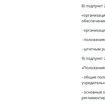
8) подпункт 
«организаци
обеспечение
- организац
- положения
- штатным р
9) подпункт 
«Положения 
- общие пол
учредительн
- основные 
регламенти