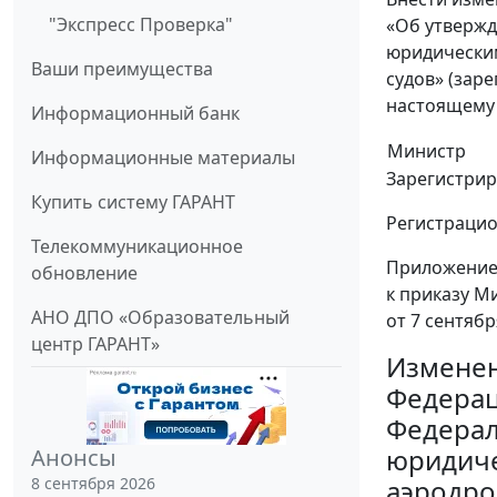
"Экспресс Проверка"
«Об утвержд
юридически
Ваши преимущества
судов» (зар
настоящему 
Информационный банк
Министр
Информационные материалы
Зарегистрир
Купить систему ГАРАНТ
Регистрацио
Телекоммуникационное
Приложени
обновление
к приказу М
АНО ДПО «Образовательный
от 7 сентябр
центр ГАРАНТ»
Изменен
Федерац
Федерал
юридиче
Анонсы
аэродро
8 сентября 2026