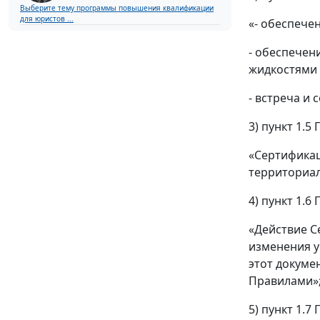
Выберите тему программы повышения квалификации
для юристов ...
«- обеспече
- обеспече
жидкостями 
- встреча и
3) пункт 1.
«Сертификац
территориа
4) пункт 1.
«Действие С
изменения у
этот докуме
Правилами»
5) пункт 1.