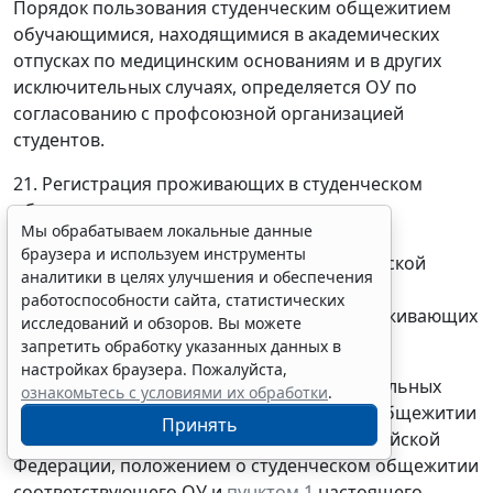
Порядок пользования студенческим общежитием
обучающимися, находящимися в академических
отпусках по медицинским основаниям и в других
исключительных случаях, определяется ОУ по
согласованию с профсоюзной организацией
студентов.
21. Регистрация проживающих в студенческом
общежитии осуществляется в порядке,
Мы обрабатываем локальные данные
установленном органами внутренних дел в
браузера и используем инструменты
соответствии с законодательством Российской
аналитики в целях улучшения и обеспечения
Федерации. Содействие в организации и
работоспособности сайта, статистических
оформлении регистрационного учета проживающих
исследований и обзоров. Вы можете
осуществляется администрацией ОУ.
запретить обработку указанных данных в
настройках браузера. Пожалуйста,
22. Абитуриенты на период сдачи вступительных
ознакомьтесь с условиями их обработки
.
экзаменов размещаются в студенческом общежитии
Принять
в соответствии с законодательством Российской
Федерации, положением о студенческом общежитии
соответствующего ОУ и
пунктом 1
настоящего