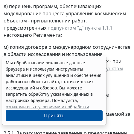
л) перечень программ, обеспечивающих
моделирование процесса управления космическим
объектом - при выполнении работ,
предусмотренных
подпунктом "д" пункта 1.1.1
настоящего Регламента;
м) копия договора о международном сотрудничестве
в области исследования и использования
космического пространства в мирных целях - при
Мы обрабатываем локальные данные
выполнении работ, предусмотренных
подпунктом
браузера и используем инструменты
аналитики в целях улучшения и обеспечения
"ж" пункта 1.1.1
настоящего Регламента;
работоспособности сайта, статистических
н) документ, подтверждающий уплату
исследований и обзоров. Вы можете
запретить обработку указанных данных в
государственной пошлины за рассмотрение
настройках браузера. Пожалуйста,
заявления.
ознакомьтесь с условиями их обработки
.
2.5. Размер государственной пошлины, взимаемой за
Принять
предоставление государственной услуги.
2.5.1. За рассмотрение заявления о предоставлении