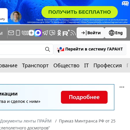
м
Войти
Eng
Перейти в систему ГАРАНТ
ование
Транспорт
Общество
IT
Профессия
П
Документы ленты ПРАЙМ
Приказ Минтранса РФ от 25
слеполетного досмотров”