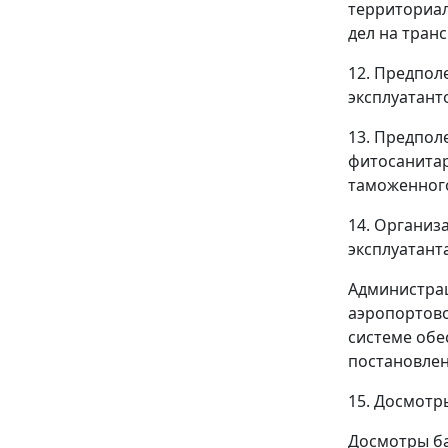
территориал
дел на тран
12. Предпол
эксплуатант
13. Предпол
фитосанитар
таможенного
14. Организ
эксплуатант
Администрац
аэропортово
системе обе
постановлен
15. Досмотр
Досмотры ба