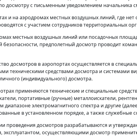
по досмотру с письменным уведомлением начальника с
ртах и на аэродромах местных воздушных линий, где нет 
оводятся с участием сотрудников территориальных орг
ромах местных воздушных линий или посадочных площад
 безопасности, предполетный досмотр проводит коман
ство досмотров в аэропортах осуществляется в специа
ми техническими средствами досмотра и системами вид
личного (индивидуального) досмотра.
мотрах применяются технические и специальные средс
катели, портативные (ручные) металлоискатели, рентге
м диапазоне электромагнитного спектра и другие (далее
ванные в установленном порядке, а также служебные с
гии проведения досмотров разрабатываются и утвержд
, эксплуатантом, осуществляющими досмотр примените