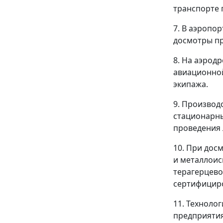
транспорте 
7. В аэропо
досмотры пр
8. На аэрод
авиационной
экипажа.
9. Производ
стационарны
проведения 
10. При дос
и металлоис
терагерцево
сертифициро
11. Техноло
предприятия