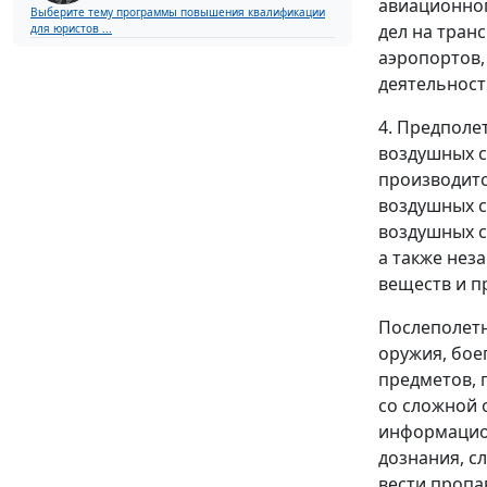
авиационног
Выберите тему программы повышения квалификации
дел на тран
для юристов ...
аэропортов,
деятельност
4. Предполе
воздушных с
производитс
воздушных с
воздушных с
а также нез
веществ и п
Послеполетн
оружия, бое
предметов, 
со сложной 
информацион
дознания, с
вести пропа