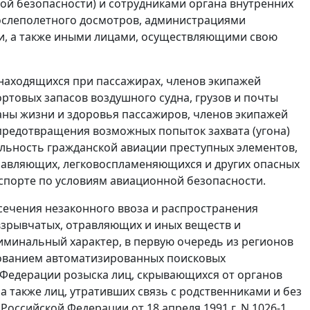
ной безопасности) и сотрудниками органа внутренних
послеполетного досмотров, администрациями
ми, а также иными лицами, осуществляющими свою
 находящихся при пассажирах, членов экипажей
ртовых запасов воздушного судна, грузов и почты
аны жизни и здоровья пассажиров, членов экипажей
предотвращения возможных попыток захвата (угона)
ельность гражданской авиации преступных элементов,
травляющих, легковоспламеняющихся и других опасных
спорте по условиям авиационной безопасности.
сечения незаконного ввоза и распространения
 взрывчатых, отравляющих и иных веществ и
минальный характер, в первую очередь из регионов
зованием автоматизированных поисковых
Федерации розыска лиц, скрывающихся от органов
 а также лиц, утративших связь с родственниками и без
Российской Федерации от 18 апреля 1991 г. N 1026-1