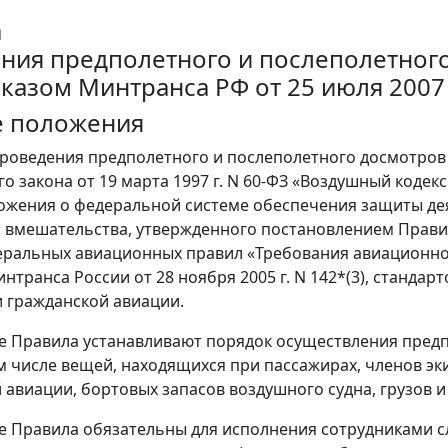
а
ния предполетного и послеполетног
иказом Минтранса РФ от 25 июля 2007 г
е положения
проведения предполетного и послеполетного досмотров 
о закона от 19 марта 1997 г. N 60-ФЗ «Воздушный кодек
ложения о федеральной системе обеспечения защиты де
 вмешательства, утвержденного постановлением Правит
деральных авиационных правил «Требования авиационно
нтранса России от 28 ноября 2005 г. N 142*(3), станд
 гражданской авиации.
е Правила устанавливают порядок осуществления пред
ом числе вещей, находящихся при пассажирах, членов э
 авиации, бортовых запасов воздушного судна, грузов и
е Правила обязательны для исполнения сотрудниками 