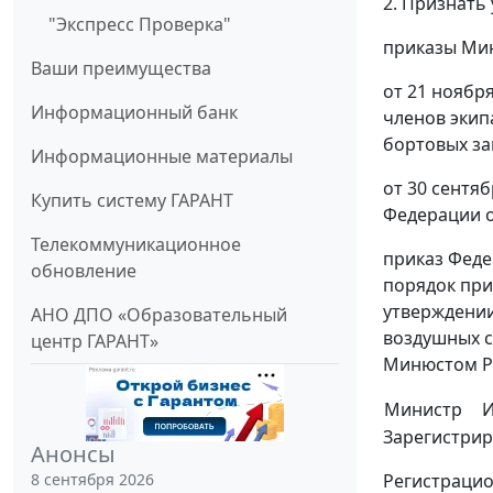
2. Признать
"Экспресс Проверка"
приказы Мин
Ваши преимущества
от 21 ноябр
Информационный банк
членов экип
бортовых за
Информационные материалы
от 30 сентя
Купить систему ГАРАНТ
Федерации о
Телекоммуникационное
приказ Феде
обновление
порядок при
утверждении
АНО ДПО «Образовательный
воздушных с
центр ГАРАНТ»
Минюстом Ро
Министр
И
Зарегистрир
Анонсы
Регистрацио
8 сентября 2026