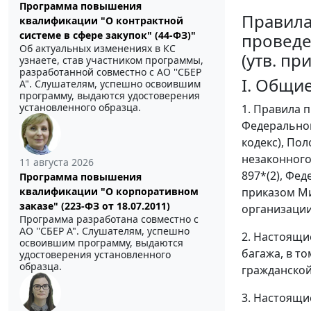
Программа повышения
Правил
квалификации "О контрактной
системе в сфере закупок" (44-ФЗ)"
проведе
Об актуальных изменениях в КС
(утв. пр
узнаете, став участником программы,
разработанной совместно с АО ''СБЕР
I. Общи
А". Слушателям, успешно освоившим
программу, выдаются удостоверения
установленного образца.
1. Правила 
Федеральног
кодекс), По
незаконного
11 августа 2026
897*(2), Фе
Программа повышения
приказом Ми
квалификации "О корпоративном
заказе" (223-ФЗ от 18.07.2011)
организации
Программа разработана совместно с
АО ''СБЕР А". Слушателям, успешно
2. Настоящи
освоившим программу, выдаются
багажа, в т
удостоверения установленного
образца.
гражданской
3. Настоящи