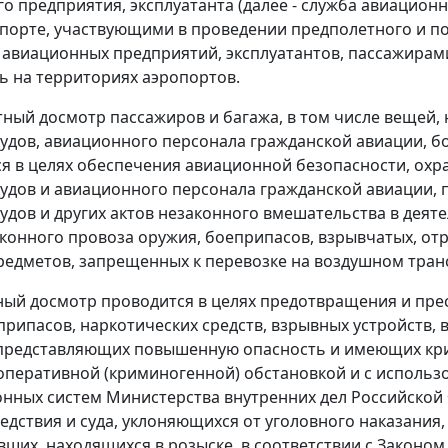
о предприятия, эксплуатанта (далее - служба авиацион
спорте, участвующими в проведении предполетного и 
 авиационных предприятий, эксплуатантов, пассажира
ь на территориях аэропортов.
тный досмотр пассажиров и багажа, в том числе вещей,
удов, авиационного персонала гражданской авиации, бо
я в целях обеспечения авиационной безопасности, охр
удов и авиационного персонала гражданской авиации, 
удов и других актов незаконного вмешательства в деят
аконного провоза оружия, боеприпасов, взрывчатых, о
редметов, запрещенных к перевозке на воздушном тран
ый досмотр проводится в целях предотвращения и пре
припасов, наркотических средств, взрывных устройств,
представляющих повышенную опасность и имеющих кри
оперативной (криминогенной) обстановкой и с исполь
ных систем Министерства внутренних дел Российской 
ледствия и суда, уклоняющихся от уголовного наказания,
вших, находящихся в розыске, в соответствии с Законом 