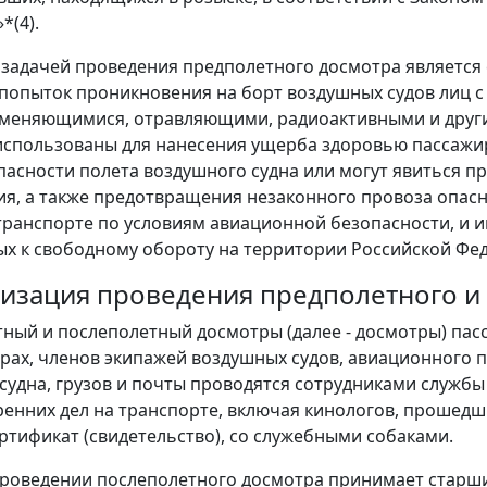
*(4).
 задачей проведения предполетного досмотра является
попыток проникновения на борт воздушных судов лиц 
аменяющимися, отравляющими, радиоактивными и друг
использованы для нанесения ущерба здоровью пассажир
пасности полета воздушного судна или могут явиться 
я, а также предотвращения незаконного провоза опасн
ранспорте по условиям авиационной безопасности, и 
х к свободному обороту на территории Российской Фе
анизация проведения предполетного 
тный и послеполетный досмотры (далее - досмотры) пас
рах, членов экипажей воздушных судов, авиационного 
судна, грузов и почты проводятся сотрудниками службы
ренних дел на транспорте, включая кинологов, прошед
тификат (свидетельство), со служебными собаками.
роведении послеполетного досмотра принимает старши