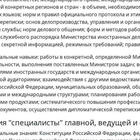
й конкретных регионов и стран - в объеме, необходим
 языков; норм и правил официального протокола и эти
ереписки; основ делопроизводства, управления и орган
 службы; норм делового общения; форм и методов раб
 служебного распорядка Министерства иностранных дел
 секретной информацией, режимных требований; прави
льные навыки: работы в конкретной, определенной М
льности, выполнения поставленных Министром задач; ве
лями иностранных государств и международных органи
ой аудиториями; взаимодействия с другими ведомствам
оссийской Федерации, муниципальных образований, о
и и международными структурами; планирования рабо
и продуктами; систематического повышения професси
окументов, осуществления дипломатической переписки
ия "специалисты" главной, ведущей и
льные знания: Конституции Российской Федерации, фе