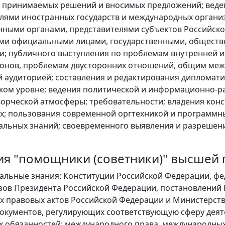
 принимаемых решений и вносимых предложений; ведени
лями иностранных государств и международных организ
нными органами, представителями субъектов Российск
ми официальными лицами, государственными, обществ
и; публичного выступления по проблемам внутренней и
ионов, проблемам двусторонних отношений, общим меж
 аудиторией; составления и редактирования дипломат
ком уровне; ведения политической и информационно-ра
ворческой атмосферы; требовательности; владения конс
; пользования современной оргтехникой и программн
льных знаний; своевременного выявления и разрешени
ия "помощники (советники)" высшей
льные знания: Конституции Российской Федерации, фе
азов Президента Российской Федерации, постановлений
 правовых актов Российской Федерации и Министерства
окументов, регулирующих соответствующую сферу дея
 обязанностей; международного права, международных