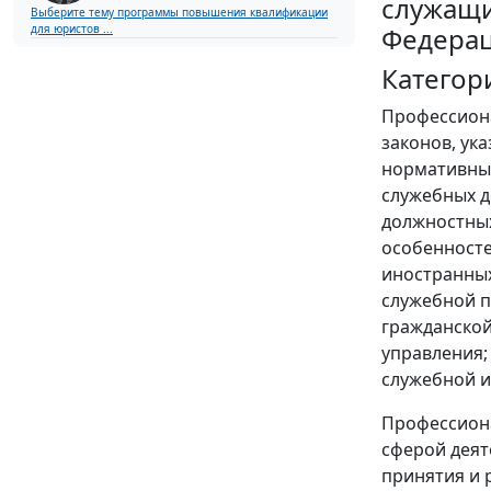
служащи
Выберите тему программы повышения квалификации
Федера
для юристов ...
Категор
Профессиона
законов, ук
нормативных
служебных д
должностных
особенносте
иностранных
служебной п
гражданской
управления;
служебной и
Профессиона
сферой деят
принятия и 