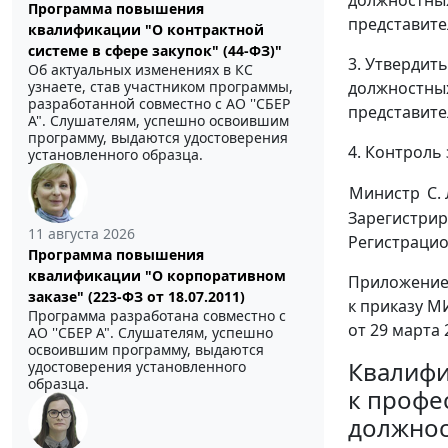
Программа повышения
представите
квалификации "О контрактной
системе в сфере закупок" (44-ФЗ)"
3. Утвердит
Об актуальных изменениях в КС
должностны
узнаете, став участником программы,
разработанной совместно с АО ''СБЕР
представите
А". Слушателям, успешно освоившим
программу, выдаются удостоверения
4. Контроль
установленного образца.
Министр
С.
Зарегистрир
11 августа 2026
Регистрацио
Программа повышения
квалификации "О корпоративном
Приложение
заказе" (223-ФЗ от 18.07.2011)
к приказу М
Программа разработана совместно с
от 29 марта 
АО ''СБЕР А". Слушателям, успешно
освоившим программу, выдаются
Квалифи
удостоверения установленного
образца.
к профе
должнос