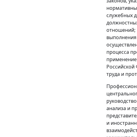
законов, ук
нормативных
служебных д
должностных
отношений; 
выполнения 
осуществлен
процесса пр
применением
Российской 
труда и про
Профессиона
центральног
руководство
анализа и п
представите
и иностранн
взаимодейст