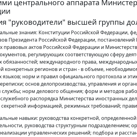
ми центрального аппарата Министер
ции
ия "руководители" высшей группы д
льные знания: Конституции Российской Федерации, фе
азов Президента Российской Федерации, постановлений
 правовых актов Российской Федерации и Министерства
окументов, регулирующих соответствующую сферу дея
 обязанностей; международного права, международных
й конкретных регионов и стран - в объеме, необходим
 языков; норм и правил официального протокола и эти
ереписки; основ делопроизводства, управления и орган
 службы; норм делового общения; форм и методов раб
 служебного распорядка Министерства иностранных дел
 секретной информацией, режимных требований; прави
льные навыки: руководства конкретной, определенно
ельности, руководства структурным подразделением; о
реализации управленческих решений; подбора и расстан