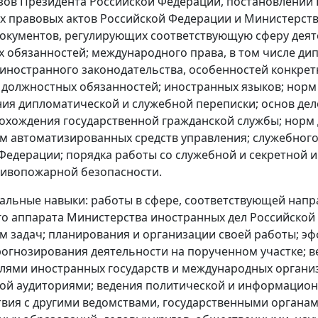
азов Президента Российской Федерации, постановлений
 правовых актов Российской Федерации и Министерства
окументов, регулирующих соответствующую сферу дея
 обязанностей; международного права, в том числе ди
иностранного законодательства, особенностей конкретн
должностных обязанностей; иностранных языков; норм 
ия дипломатической и служебной переписки; основ дел
охождения государственной гражданской службы; норм 
 автоматизированных средств управления; служебного
Федерации; порядка работы со служебной и секретной
тивопожарной безопасности.
льные навыки: работы в сфере, соответствующей напр
о аппарата Министерства иностранных дел Российской
м задач; планирования и организации своей работы; э
рогнозирования деятельности на порученном участке; ве
лями иностранных государств и международных органи
ой аудиториями; ведения политической и информацио
вия с другими ведомствами, государственными органам