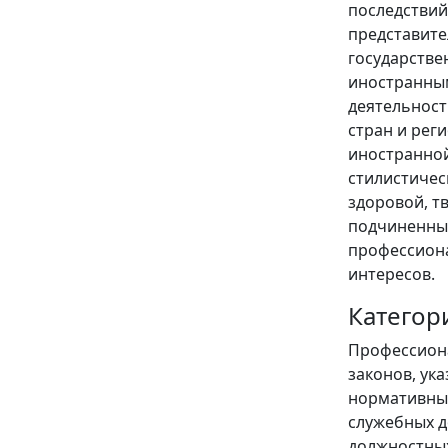
последствий
представите
государстве
иностранны
деятельност
стран и рег
иностранной
стилистичес
здоровой, т
подчиненных
профессиона
интересов.
Категор
Профессиона
законов, ук
нормативных
служебных д
должностных