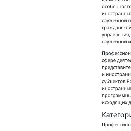
особенносте
иностранных
служебной п
гражданской
управления;
служебной и
Профессиона
сфере деяте
представите
и иностранн
субъектов Р
иностранным
программным
исходящих д
Категор
Профессиона