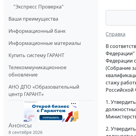
"Экспресс Проверка"
Ваши преимущества
Информационный банк
Справка
Информационные материалы
В соответст
Федерации" 
Купить систему ГАРАНТ
Федерации о
Телекоммуникационное
(Собрание за
обновление
квалификаци
стажу работ
АНО ДПО «Образовательный
Российской Ф
центр ГАРАНТ»
1. Утвердит
должностны
Министерств
Анонсы
2. Утвердит
8 сентября 2026
должностны