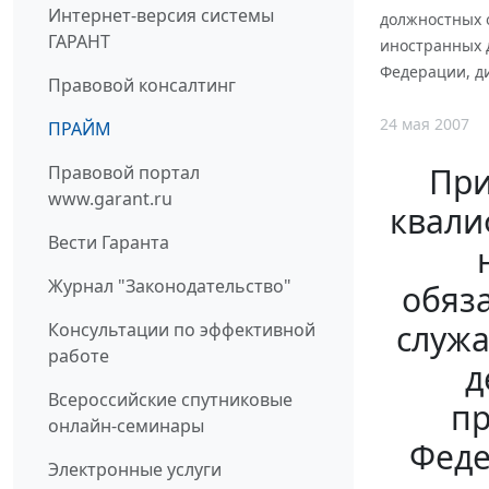
Интернет-версия системы
должностных 
ГАРАНТ
иностранных 
Федерации, д
Правовой консалтинг
24 мая 2007
ПРАЙМ
При
Правовой портал
www.garant.ru
квали
Вести Гаранта
Журнал "Законодательство"
обяз
служа
Консультации по эффективной
работе
д
Всероссийские спутниковые
пр
онлайн-семинары
Феде
Электронные услуги