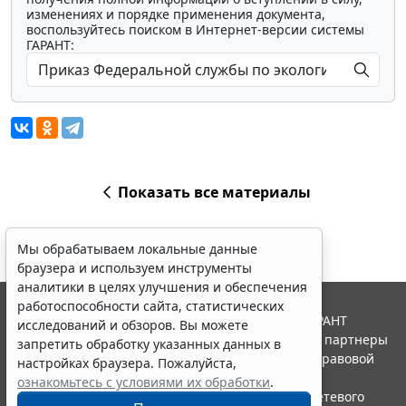
изменениях и порядке применения документа,
воспользуйтесь поиском в Интернет-версии системы
ГАРАНТ:
Показать все материалы
Мы обрабатываем локальные данные
браузера и используем инструменты
аналитики в целях улучшения и обеспечения
работоспособности сайта, статистических
© ООО "НПП "ГАРАНТ-СЕРВИС", 2026. Система ГАРАНТ
исследований и обзоров. Вы можете
выпускается с 1990 года. Компания "Гарант" и ее партнеры
запретить обработку указанных данных в
являются участниками Российской ассоциации правовой
настройках браузера. Пожалуйста,
информации ГАРАНТ.
ознакомьтесь с условиями их обработки
.
Портал ГАРАНТ.РУ зарегистрирован в качестве сетевого