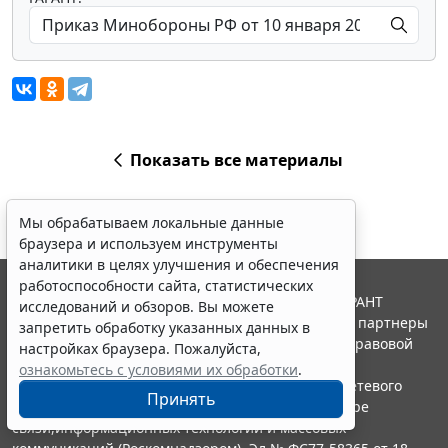
Показать все материалы
Мы обрабатываем локальные данные
браузера и используем инструменты
аналитики в целях улучшения и обеспечения
работоспособности сайта, статистических
© ООО "НПП "ГАРАНТ-СЕРВИС", 2026. Система ГАРАНТ
исследований и обзоров. Вы можете
выпускается с 1990 года. Компания "Гарант" и ее партнеры
запретить обработку указанных данных в
являются участниками Российской ассоциации правовой
настройках браузера. Пожалуйста,
информации ГАРАНТ.
ознакомьтесь с условиями их обработки
.
Портал ГАРАНТ.РУ зарегистрирован в качестве сетевого
Принять
издания Федеральной службой по надзору в сфере
связи,информационных технологий и массовых