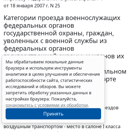
от 18 января 2007 г. N 25
Категории проезда военнослужащих
федеральных органов
государственной охраны, граждан,
уволенных с военной службы из
федеральных органов
государственной охраны, и членов их
Мы обрабатываем локальные данные
семей на железнодорожном,
браузера и используем инструменты
воздушном, водном и автомобильном
аналитики в целях улучшения и обеспечения
(за исключением такси) транспорте
работоспособности сайта, статистических
исследований и обзоров. Вы можете
1. Высшие офицеры:
запретить обработку указанных данных в
настройках браузера. Пожалуйста,
железнодорожным транспортом - место в
ознакомьтесь с условиями их обработки
.
двухместном купе спального вагона (СВ) поездов
Принять
любой категории;
воздушным транспортом - место в салоне I класса