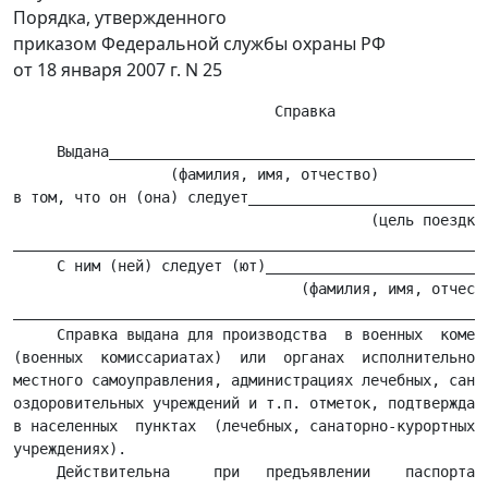
Порядка, утвержденного
приказом Федеральной службы охраны РФ
от 18 января 2007 г. N 25
     Выдана____________________________________________
                  (фамилия, имя, отчество)

в том, что он (она) следует____________________________
                                         (цель поездки)
_______________________________________________________
     С ним (ней) следует (ют)__________________________
                                 (фамилия, имя, отчеств
_______________________________________________________
     Справка выдана для производства  в военных  коменд
(военных  комиссариатах)  или  органах  исполнительной 
местного самоуправления, администрациях лечебных, санат
оздоровительных учреждений и т.п. отметок, подтверждающ
в населенных  пунктах  (лечебных, санаторно-курортных и
учреждениях).

     Действительна     при   предъявлении    паспорта  