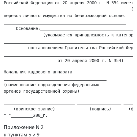
Российской Федерации от 20 апреля 2000 г. N 354 имеет п
                                                    (не
перевоз личного имущества на безвозмездной основе.

__________________________________________________

     Основание:________________________________________
                (указывается принадлежность к категории
_______________________________________________________
          постановлением Правительства Российской Федер
_______________________________________________________
Начальник кадрового аппарата

__________________________________________

(наименование подразделения федеральных

_____________________________ __________________ ______
    (воинское звание)              (подпись)       (фам
Приложение N 2
к пунктам 5 и 9