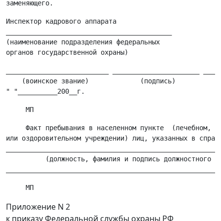
Инспектор кадрового аппарата

__________________________________________

(наименование подразделения федеральных

__________________________ ______________________ _____
    (воинское звание)             (подпись)          (ф
     Факт пребывания в населенном пункте  (лечебном,  с
или оздоровительном учреждении) лиц, указанных в справк
_______________________________________________________
          (должность, фамилия и подпись должностного ли
Приложение N 2
к приказу Федеральной службы охраны РФ