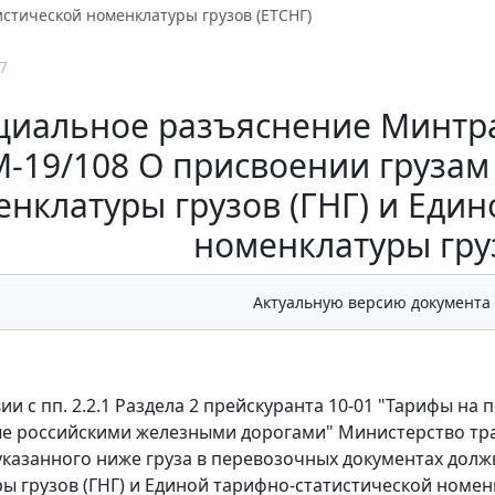
стической номенклатуры грузов (ЕТСНГ)
7
иальное разъяснение Минтран
М-19/108 О присвоении груза
нклатуры грузов (ГНГ) и Еди
номенклатуры гру
Актуальную версию документа
ии с пп. 2.2.1 Раздела 2 прейскуранта 10-01 "Тарифы на 
 российскими железными дорогами" Министерство тра
указанного ниже груза в перевозочных документах до
ы грузов (ГНГ) и Единой тарифно-статистической номенк