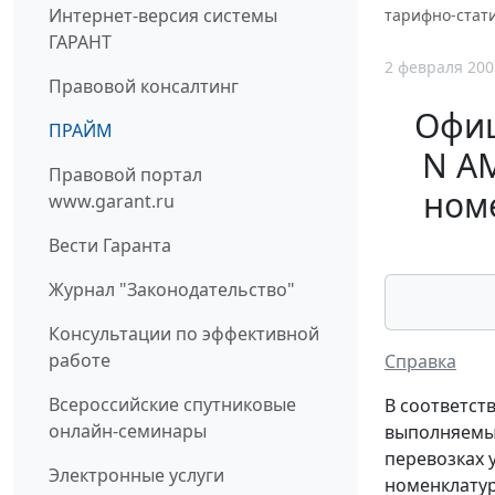
Интернет-версия системы
тарифно-стати
ГАРАНТ
2 февраля 200
Правовой консалтинг
Офиц
ПРАЙМ
N А
Правовой портал
номе
www.garant.ru
Вести Гаранта
Журнал "Законодательство"
Консультации по эффективной
работе
Справка
Всероссийские спутниковые
В соответств
онлайн-семинары
выполняемые
перевозках 
Электронные услуги
номенклатур