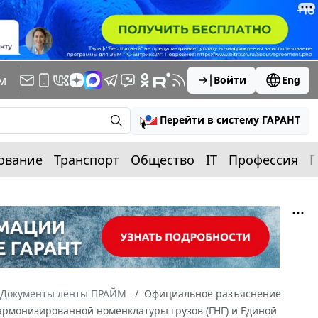
м
Войти
Eng
Перейти в систему ГАРАНТ
ование
Транспорт
Общество
IT
Профессия
П
Документы ленты ПРАЙМ
Официальное разъяснение
Гармонизированной номенклатуры грузов (ГНГ) и Единой