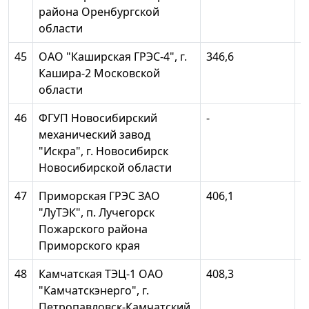
района Оренбургской
области
45
ОАО "Каширская ГРЭС-4", г.
346,6
1
Кашира-2 Московской
области
46
ФГУП Новосибирский
-
1
механический завод
"Искра", г. Новосибирск
Новосибирской области
47
Приморская ГРЭС ЗАО
406,1
1
"ЛуТЭК", п. Лучегорск
Пожарского района
Приморского края
48
Камчатская ТЭЦ-1 ОАО
408,3
1
"Камчатскэнерго", г.
Петропавловск-Камчатский