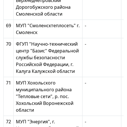
Верхнеднепровский
Дорогобужского района
Смоленской области
69
МУП "Смоленсктеплосеть" г.
-
1
Смоленск
70
ФГУП "Научно-технический
-
1
центр "Базис" Федеральной
службы безопасности
Российской Федерации, г.
Калуга Калужской области
71
МУП Хохольского
-
1
муниципального района
"Тепловые сети", р. пос.
Хохольский Воронежской
области
72
МУП "Энергия", г.
-
1