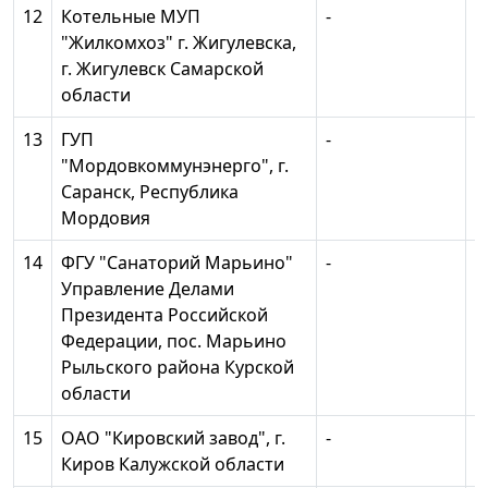
12
Котельные МУП
-
1
"Жилкомхоз" г. Жигулевска,
г. Жигулевск Самарской
области
13
ГУП
-
1
"Мордовкоммунэнерго", г.
Саранск, Республика
Мордовия
14
ФГУ "Санаторий Марьино"
-
1
Управление Делами
Президента Российской
Федерации, пос. Марьино
Рыльского района Курской
области
15
ОАО "Кировский завод", г.
-
1
Киров Калужской области