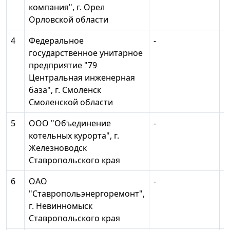
компания", г. Орел
Орловской области
4
Федеральное
-
1
государственное унитарное
предприятие "79
Центральная инженерная
база", г. Смоленск
Смоленской области
5
ООО "Объединение
-
1
котельных курорта", г.
Железноводск
Ставропольского края
6
ОАО
-
1
"Ставропольэнергоремонт",
г. Невинномыск
Ставропольского края