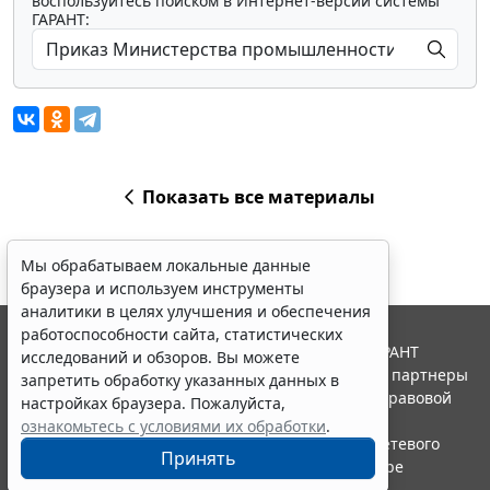
воспользуйтесь поиском в Интернет-версии системы
ГАРАНТ:
Показать все материалы
Мы обрабатываем локальные данные
браузера и используем инструменты
аналитики в целях улучшения и обеспечения
работоспособности сайта, статистических
© ООО "НПП "ГАРАНТ-СЕРВИС", 2026. Система ГАРАНТ
исследований и обзоров. Вы можете
выпускается с 1990 года. Компания "Гарант" и ее партнеры
запретить обработку указанных данных в
являются участниками Российской ассоциации правовой
настройках браузера. Пожалуйста,
информации ГАРАНТ.
ознакомьтесь с условиями их обработки
.
Портал ГАРАНТ.РУ зарегистрирован в качестве сетевого
Принять
издания Федеральной службой по надзору в сфере
связи,информационных технологий и массовых