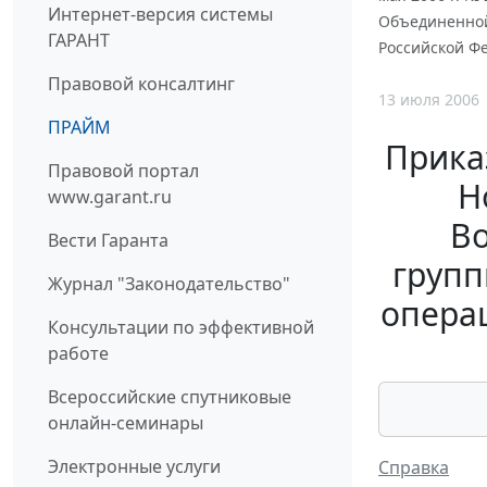
Интернет-версия системы
Объединенной
ГАРАНТ
Российской Ф
Правовой консалтинг
13 июля 2006
ПРАЙМ
Прика
Правовой портал
Н
www.garant.ru
В
Вести Гаранта
групп
Журнал "Законодательство"
операц
Консультации по эффективной
работе
Всероссийские спутниковые
онлайн-семинары
Электронные услуги
Справка