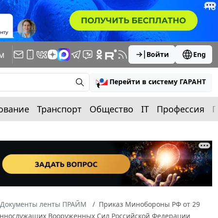
м
Войти
Eng
Перейти в систему ГАРАНТ
ование
Транспорт
Общество
IT
Профессия
П
Документы ленты ПРАЙМ
Приказ Минобороны РФ от 29
оеннослужащих Вооруженных Сил Российской Федерации