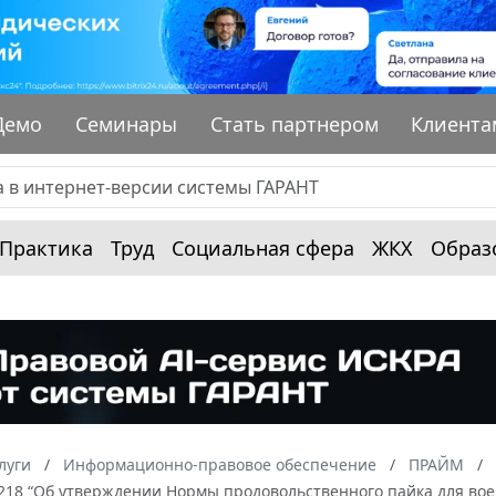
Демо
Семинары
Стать партнером
Клиента
Практика
Труд
Социальная сфера
ЖКХ
Образ
луги
Информационно-правовое обеспечение
ПРАЙМ
№ 218 “Об утверждении Нормы продовольственного пайка для в