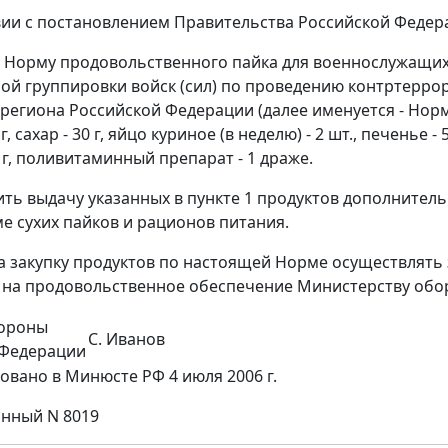
вии с постановлением Правительства Российской Федерац
ь Норму продовольственного пайка для военнослужащи
й группировки войск (сил) по проведению контртеррор
региона Российской Федерации (далее именуется - Норма)
г, сахар - 30 г, яйцо куриное (в неделю) - 2 шт., печенье -
 г, поливитаминный препарат - 1 драже.
ить выдачу указанных в пункте 1 продуктов дополните
ме сухих пайков и рационов питания.
на закупку продуктов по настоящей Норме осуществлять 
на продовольственное обеспечение Министерству обо
ороны
С. Иванов
 Федерации
овано в Минюсте РФ 4 июля 2006 г.
нный N 8019