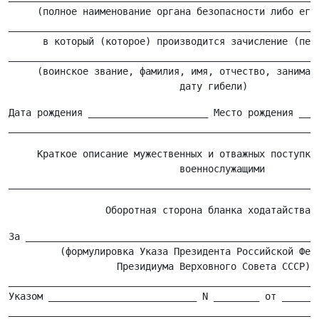
     (полное наименование органа безопасности либо его 
_______________________________________________________
      в который (которое) производится зачисление (пере
_______________________________________________________
     (воинское звание, фамилия, имя, отчество, занимаем
Дата рождения _____________________ Место рождения ____
     Краткое описание мужественных и отважных поступков
                              военнослужащими

За ____________________________________________________
         (формулировка Указа Президента Российской Феде
                   Президиума Верховного Совета СССР)

_______________________________________________________
Указом __________________________ N ________ от _______
_______________________________________________________