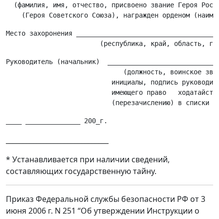
  (фамилия, имя, отчество, присвоено звание Героя Росси
Место захоронения _____________________________________
Руководитель (начальник)  _____________________________
                              (должность, воинское зван
                           инициалы, подпись руководите
                           имеющего право   ходатайства
______________________________
* Устанавливается при наличии сведений,
составляющих государственную тайну.
Приказ Федеральной службы безопасности РФ от 3
июня 2006 г. N 251 “Об утверждении Инструкции о