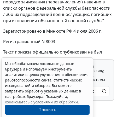
порядке зачисления (перезачисления) навечно в
списки органов федеральной службы безопасности
либо их подразделений военнослужащих, погибших
при исполнении обязанностей военной службы”
Зарегистрировано в Минюсте РФ 4 июля 2006 г.
Регистрационный N 8003
Текст приказа официально опубликован не был
Мы обрабатываем локальные данные
Для просмотра актуального текста документа и
браузера и используем инструменты
получения полной информации о вступлении в силу,
аналитики в целях улучшения и обеспечения
изменениях и порядке применения документа,
воспользуйтесь поиском в Интернет-версии системы
работоспособности сайта, статистических
ГАРАНТ:
исследований и обзоров. Вы можете
запретить обработку указанных данных в
настройках браузера. Пожалуйста,
ознакомьтесь с условиями их обработки
.
Принять