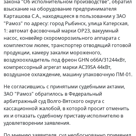
закона "Об исполнительном производстве", обратил
взыскание на оборудование предпринимателя
Карташова С.А., находящееся в пользовании у ЗАО
"Рамоз" по адресу: город Рыбинск, улица Катерская,
1: автомат фасовочный марки ОР23, вакуумный
насос, конвейер скороморозильного аппарата с
комплектом люлек, транспортер отводящий готовой
продукции, камеру закалки мороженого,
воздухоохладитель под фреон GHN о66А/31244кВт,
компрессорный агрегат марки АС39SА 44кВт,
воздушное охлаждение, машину упаковочную ПМ-01.
Не согласившись с принятыми судебными актами,
ЗАО "Рамоз" обратилось в Федеральный
арбитражный суд Волго-Вятского округа с
кассационной жалобой, в которой просит отменить
их и отказать судебному приставу-исполнителю в
удовлетворении заявления.
По мнению заявителя, суд необоснованно применил