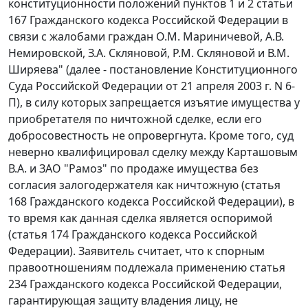
конституционности положений пунктов 1 и 2 статьи
167 Гражданского кодекса Российской Федерации в
связи с жалобами граждан О.М. Мариничевой, А.В.
Немировской, З.А. Скляновой, Р.М. Скляновой и В.М.
Ширяева" (далее - постановление Конституционного
Суда Российской Федерации от 21 апреля 2003 г. N 6-
П), в силу которых запрещается изъятие имущества у
приобретателя по ничтожной сделке, если его
добросовестность не опровергнута. Кроме того, суд
неверно квалифицировал сделку между Карташовым
В.А. и ЗАО "Рамоз" по продаже имущества без
согласия залогодержателя как ничтожную (
статья
168
Гражданского кодекса Российской Федерации), в
то время как данная сделка является оспоримой
(
статья 174
Гражданского кодекса Российской
Федерации). Заявитель считает, что к спорным
правоотношениям подлежала применению
статья
234
Гражданского кодекса Российской Федерации,
гарантирующая защиту владения лицу, не