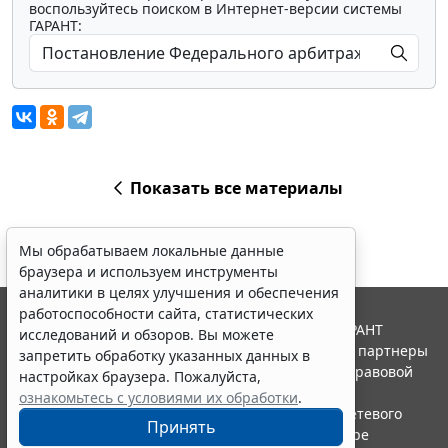
воспользуйтесь поиском в Интернет-версии системы
ГАРАНТ:
Показать все материалы
Мы обрабатываем локальные данные
браузера и используем инструменты
аналитики в целях улучшения и обеспечения
работоспособности сайта, статистических
© ООО "НПП "ГАРАНТ-СЕРВИС", 2026. Система ГАРАНТ
исследований и обзоров. Вы можете
выпускается с 1990 года. Компания "Гарант" и ее партнеры
запретить обработку указанных данных в
являются участниками Российской ассоциации правовой
настройках браузера. Пожалуйста,
информации ГАРАНТ.
ознакомьтесь с условиями их обработки
.
Портал ГАРАНТ.РУ зарегистрирован в качестве сетевого
Принять
издания Федеральной службой по надзору в сфере