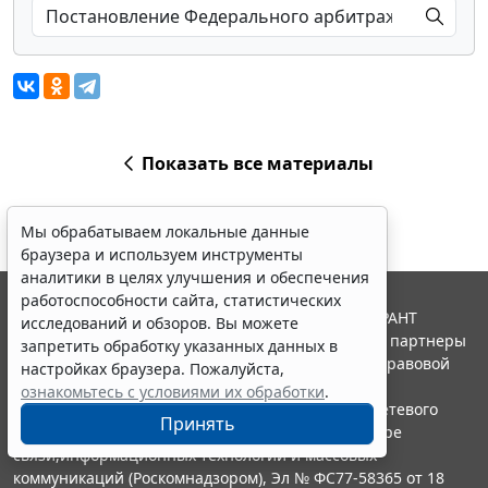
Показать все материалы
Мы обрабатываем локальные данные
браузера и используем инструменты
аналитики в целях улучшения и обеспечения
работоспособности сайта, статистических
© ООО "НПП "ГАРАНТ-СЕРВИС", 2026. Система ГАРАНТ
исследований и обзоров. Вы можете
выпускается с 1990 года. Компания "Гарант" и ее партнеры
запретить обработку указанных данных в
являются участниками Российской ассоциации правовой
настройках браузера. Пожалуйста,
информации ГАРАНТ.
ознакомьтесь с условиями их обработки
.
Портал ГАРАНТ.РУ зарегистрирован в качестве сетевого
Принять
издания Федеральной службой по надзору в сфере
связи,информационных технологий и массовых
коммуникаций (Роскомнадзором), Эл № ФС77-58365 от 18