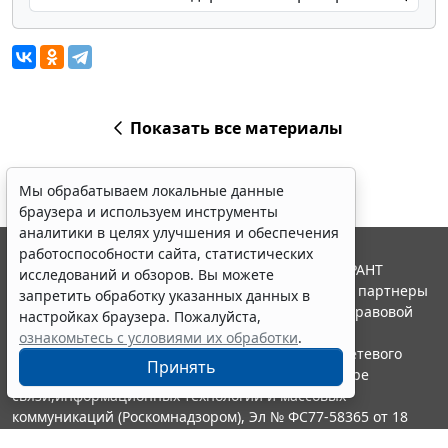
Показать все материалы
Мы обрабатываем локальные данные
браузера и используем инструменты
аналитики в целях улучшения и обеспечения
работоспособности сайта, статистических
© ООО "НПП "ГАРАНТ-СЕРВИС", 2026. Система ГАРАНТ
исследований и обзоров. Вы можете
выпускается с 1990 года. Компания "Гарант" и ее партнеры
запретить обработку указанных данных в
являются участниками Российской ассоциации правовой
настройках браузера. Пожалуйста,
информации ГАРАНТ.
ознакомьтесь с условиями их обработки
.
Портал ГАРАНТ.РУ зарегистрирован в качестве сетевого
Принять
издания Федеральной службой по надзору в сфере
связи,информационных технологий и массовых
коммуникаций (Роскомнадзором), Эл № ФС77-58365 от 18
июня 2014 года.