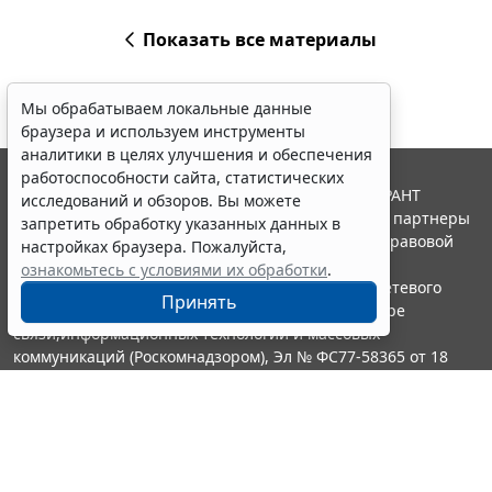
Показать все материалы
Мы обрабатываем локальные данные
браузера и используем инструменты
аналитики в целях улучшения и обеспечения
работоспособности сайта, статистических
© ООО "НПП "ГАРАНТ-СЕРВИС", 2026. Система ГАРАНТ
исследований и обзоров. Вы можете
выпускается с 1990 года. Компания "Гарант" и ее партнеры
запретить обработку указанных данных в
являются участниками Российской ассоциации правовой
настройках браузера. Пожалуйста,
информации ГАРАНТ.
ознакомьтесь с условиями их обработки
.
Портал ГАРАНТ.РУ зарегистрирован в качестве сетевого
Принять
издания Федеральной службой по надзору в сфере
связи,информационных технологий и массовых
коммуникаций (Роскомнадзором), Эл № ФС77-58365 от 18
июня 2014 года.
16+
Контакты
8-800-200-88-88