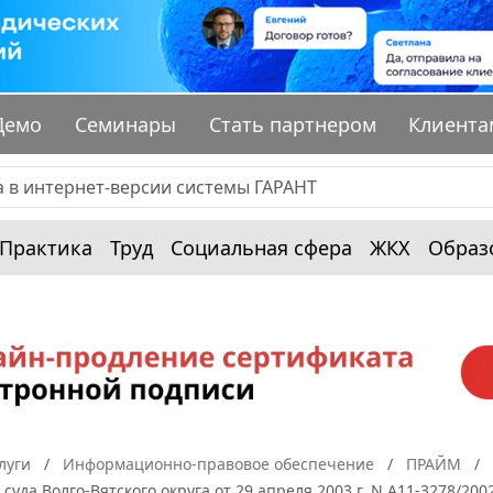
Демо
Семинары
Стать партнером
Клиента
Практика
Труд
Социальная сфера
ЖКХ
Образ
луги
Информационно-правовое обеспечение
ПРАЙМ
суда Волго-Вятского округа от 29 апреля 2003 г. N А11-3278/20