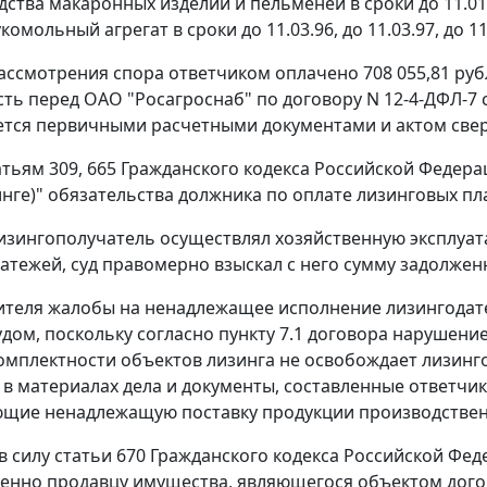
ства макаронных изделий и пельменей в сроки до 11.01.96,
комольный агрегат в сроки до 11.03.96, до 11.03.97, до 11.
ассмотрения спора ответчиком оплачено 708 055,81 рубл
ть перед ОАО "Росагроснаб" по договору N 12-4-ДФЛ-7 со
тся первичными расчетными документами и актом сверки
атьям 309
,
665
Гражданского кодекса Российской Федера
инге)" обязательства должника по оплате лизинговых 
изингополучатель осуществлял хозяйственную эксплуат
атежей, суд правомерно взыскал с него сумму задолжен
ителя жалобы на ненадлежащее исполнение лизингодат
дом, поскольку согласно пункту 7.1 договора нарушен
комплектности объектов лизинга не освобождает лизинг
 в материалах дела и документы, составленные ответчи
щие ненадлежащую поставку продукции производственно
в силу
статьи 670
Гражданского кодекса Российской Фед
енно продавцу имущества, являющегося объектом дого