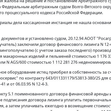
я жалоба на решение и постановление Арбитражного су
 Федеральным арбитражным судом Волго-Вятского окру
о процессуального кодекса Российской Федерации.
риалы дела кассационная инстанция не нашла основани
.
з документов и установлено судом, 20.12.94 АООТ "Росаг
учатель) заключили договор финансового лизинга N 12-
зингополучателю (с учетом заказа последнего) произво
я макаронных изделий и пельменей стоимостью 1 176 
ели N АGS/600 стоимостью 1 112 281 276 неденоминиров
ое оборудование истец приобрел в собственность за с
осервис" по контракту 643/011331179/53813-380/25 для 
-41 и от 06.03.95 N 12-4-3.
нкту 5.1 поименованного договора финансовой аренды и
ле подписания договора лизинга уплатить первоначальн
я, а затем уплачивать ежегодно в возмещение стоимост