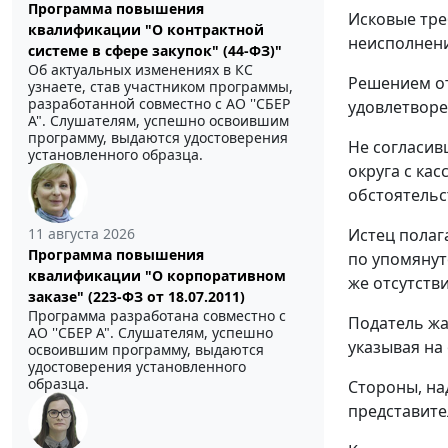
Программа повышения
Исковые тр
квалификации "О контрактной
неисполнени
системе в сфере закупок" (44-ФЗ)"
Об актуальных изменениях в КС
Решением
о
узнаете, став участником программы,
разработанной совместно с АО ''СБЕР
удовлетворе
А". Слушателям, успешно освоившим
программу, выдаются удостоверения
Не согласив
установленного образца.
округа с ка
обстоятельс
11 августа 2026
Истец полаг
Программа повышения
по упомянут
квалификации "О корпоративном
же отсутств
заказе" (223-ФЗ от 18.07.2011)
Программа разработана совместно с
Податель жа
АО ''СБЕР А". Слушателям, успешно
указывая на
освоившим программу, выдаются
удостоверения установленного
образца.
Стороны, на
представите