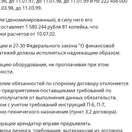
 до 11.01.97, до 11.01.98, до 11.01.99 и по 222 456 000
03.98, до 11.03.99.
я (деноминированных), в силу чего его
ставляет 1 580 244 рубля 81 копейка, что
 расчетов от 10.07.02.
ции и
27-30
Федерального закона "О финансовой
платежей должны исполняться надлежащим образом.
ацию оборудования, не проплачивая при этом
ности.
елем обязанностей по спорному договору отклоняется
ие предприятиями-поставщиками требований по
ополучателя от выполнения данных обязательств.
ком с учетом требований инструкций
П-6
,
П-7
,
-технического назначения (пункт 3.2 договора).
ерации арендатор вправе предъявлять
вора лизинга, требования, вытекающие из договора