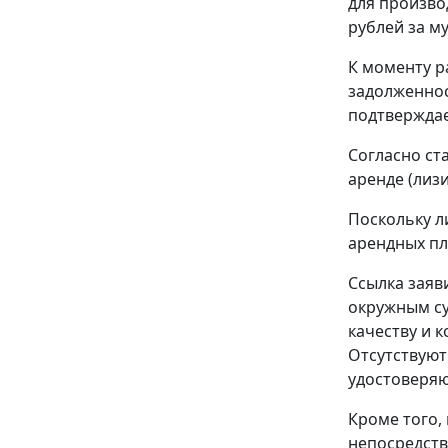
для производ
рублей за му
К моменту р
задолженнос
подтверждае
Согласно
ст
аренде (лиз
Поскольку л
арендных пл
Ссылка заяв
окружным су
качеству и 
Отсутствуют
удостоверяю
Кроме того, 
непосредств