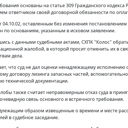
ебования основаны на
статье 309
Гражданского кодекса 
ем ответчиком своей договорной обязанности по оплат
т 04.10.02, оставленным без изменения постановлением 
н по основаниям, указанным в исковом заявлении.
шись с данными судебными актами, СХПК "Колос" обрат
ссационной жалобой, в которой просит отменить их в св
твам дела.
ает, что суд не дал оценки ненадлежащему исполнению 
ому договору лизинга запасных частей, вспомогательно
ию технической документации.
лобы также считает неправомерным отказ суда в принят
 очевидную связь основного и встречного требования.
длежащим образом извещенные о времени и месте расс
лей в судебное заседание.