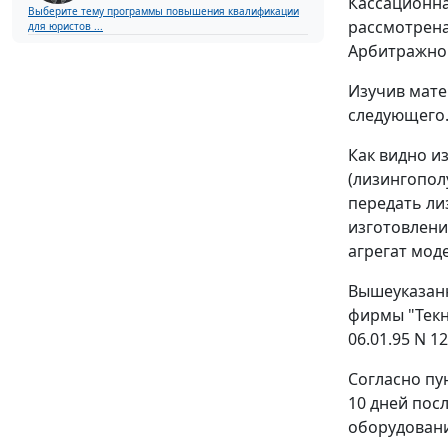
Кассационна
Выберите тему программы повышения квалификации
рассмотрена
для юристов ...
Арбитражног
Изучив мате
следующего
Как видно и
(лизингопол
передать ли
изготовлени
агрегат мод
Вышеуказанн
фирмы "Текн
06.01.95 N 12
Согласно пу
10 дней пос
оборудовани