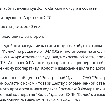
 арбитражный суд Волго-Вятского округа в составе:
ьствующего Апряткиной Г.С.,
на С.И., Конкиной И.И.,
 представителей сторон,
в судебном заседании кассационную жалобу ответчика 
 "Колос" на
решение
от 04.10.02 и постановление апелля
1-12/154 Арбитражного суда Владимирской области, приня
Т.Е., Аксеновой Г.А., по иску открытого акционерного о
енному кооперативу "Колос" о взыскании долга по дого
ционерное общество "Росагроснаб" (далее - ОАО "Росаг
й области с иском к товариществу с ограниченной отв
ого процессуального кодекса Российской Федерации н
нный кооператив "Колос" (далее - СХПК "Колос"), о взыс
ансового лизинга от 20.12.94 N 12-4-ДФЛ-7.