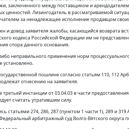
жи, заключенного между поставщиком и арендодателем
х ценностей. Лизингодатель в рассматриваемой ситуац
чателем за ненадлежащее исполнение продавцом своих
ен и довод заявителя жалобы, касающийся возврата вст
кого кодекса Российской Федерации им не представлен
ния спора данного основания.
ибо неправильного применения норм процессуального 
е установлено.
государственной пошлине согласно
статьям 110
,
112
Арб
одлежат отнесению на заявителя.
 третьей инстанции от 03.04.03 в части предоставлени
дует считать утратившим силу.
уясь
статьями 274
,
286
,
287 (пунктом 1 части 1)
,
289
и
319
А
Федеральный арбитражный суд Волго-Вятского округа п