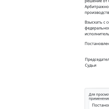
решение
от 
Арбитражног
производств
Взыскать с 
федеральног
исполнитель
Постановлен
Председате
Судьи
Для просмо
применения