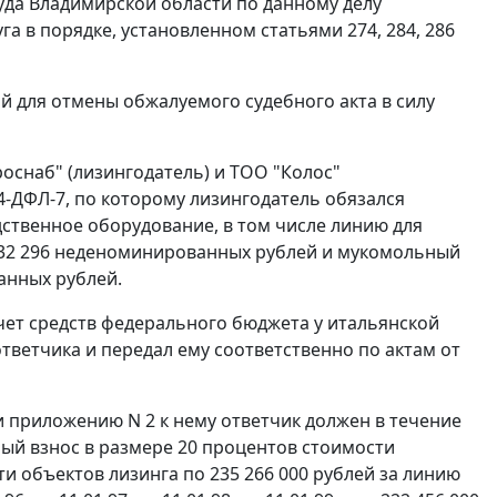
да Владимирской области по данному делу
га в порядке, установленном
статьями 274
,
284
,
286
й для отмены обжалуемого судебного акта в силу
роснаб" (лизингодатель) и ТОО "Колос"
4-ДФЛ-7, по которому лизингодатель обязался
дственное оборудование, в том числе линию для
332 296 неденоминированных рублей и мукомольный
анных рублей.
чет средств федерального бюджета у итальянской
ответчика и передал ему соответственно по актам от
 приложению N 2 к нему ответчик должен в течение
ый взнос в размере 20 процентов стоимости
и объектов лизинга по 235 266 000 рублей за линию