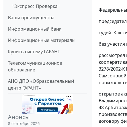
"Экспресс Проверка"
Федеральный
Ваши преимущества
председател
Информационный банк
судей: Клюки
Информационные материалы
без участия
Купить систему ГАРАНТ
рассмотрел 
кооператива
Телекоммуникационное
3278/2002-К
обновление
Самсоновой 
АНО ДПО «Образовательный
производств
центр ГАРАНТ»
открытое ак
Владимирско
48
Арбитражн
производстве
Анонсы
договору фин
8 сентября 2026