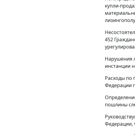
купли-прода
материальны
лизингополу
Несостоятел
452
Гражданс
урегулирова
Нарушения л
инстанции н
Расходы по 
Федерации п
Определение
пошлины сле
Руководств
Федерации, 