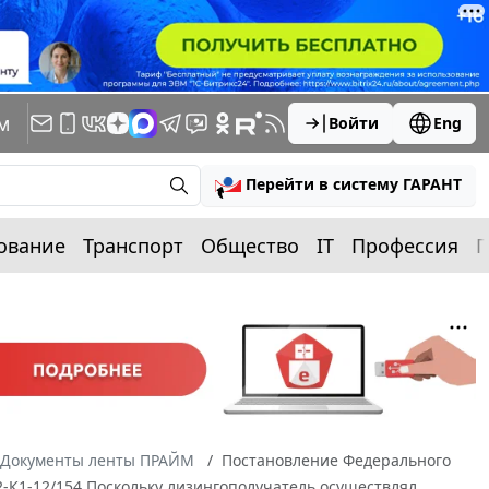
м
Войти
Eng
Перейти в систему ГАРАНТ
ование
Транспорт
Общество
IT
Профессия
П
Документы ленты ПРАЙМ
Постановление Федерального
02-К1-12/154 Поскольку лизингополучатель осуществлял